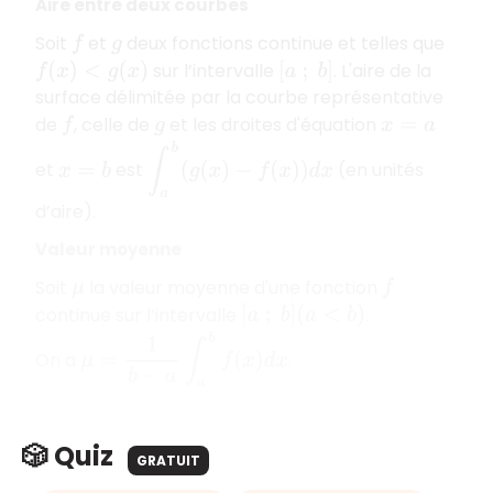
Aire entre deux courbes
Soit
et
deux fonctions continue et telles que
f
g
sur l’intervalle
. L'aire de la
f
(
x
)
<
g
(
x
)
[
a
;
b
]
surface délimitée par la courbe représentative
de
, celle de
et les droites d'équation
f
g
x
=
a
∫
a
b
(
g
(
x
)
−
f
(
x
)
)
d
x
et
est
(en unités
x
=
b
d’aire).
Valeur moyenne
Soit
la valeur moyenne d'une fonction
μ
f
continue sur l’intervalle
.
[
a
;
b
]
(
a
<
b
)
μ
=
1
b
−
a
∫
a
b
f
(
x
)
d
x
On a
.
🎲 Quiz
GRATUIT