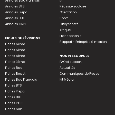
Annales Bac Français
IA
Annales BTS
Réussite scolaire
Annales Prépa
Orientation
Annales BUT
Sport
Annales CRPE
Citoyenneté
Afrique
Francophonie
FICHES DE RÉVISIONS
Rapport - Entreprise à mission
Fiches 6ème
Fiches 5ème
Fiches 4ème
NOS RESSOURCES
Fiches 3ème
FAQ et support
Fiches Bac
Actualités
Fiches Brevet
Communiqués de Presse
Fiches Bac Français
Kit Média
Fiches BTS
Fiches Prépa
Fiches BUT
Fiches PASS
Fiches SUP