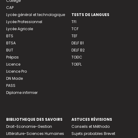
Collège
CAP
Lycée général et technologique
TESTS DE LANGUES
Lycée Professionnel
TFI
Lycée Agricole
TCF
BTS
TEF
BTSA
DELF B1
BUT
DELF B2
Prépas
TOEIC
Licence
TOEFL
Licence Pro
DN Made
PASS
Diplome infirmier
BIBLIOTHEQUE DES SAVOIRS
ASTUCES RÉVISIONS
Droit-Economie-Gestion
Conseils et Méthodo
Littérature-Sciences Humaines
Sujets probables Brevet