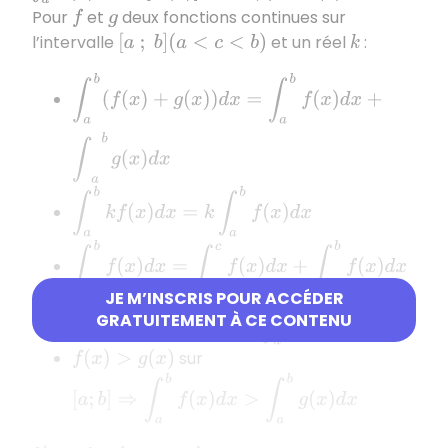
Pour
et
deux fonctions continues sur
f
g
l’intervalle
et un réel
:
[
a
;
b
]
(
a
<
c
<
b
)
k
∫
a
b
(
f
(
x
)
+
g
(
x
)
)
d
x
=
∫
a
b
f
(
x
)
d
x
+
∫
a
b
g
(
x
)
d
x
∫
a
b
k
f
(
x
)
d
x
=
k
∫
a
b
f
(
x
)
d
x
∫
a
b
f
(
x
)
d
x
=
∫
a
c
f
(
x
)
d
x
+
∫
c
b
f
(
x
)
d
x
JE M’INSCRIS POUR ACCÉDER
[
a
;
b
]
⇒
∫
a
b
f
(
x
)
d
x
>
0
GRATUITEMENT À CE CONTENU
sur
f
(
x
)
>
0
sur
f
(
x
)
>
g
(
x
)
[
a
;
b
]
⇒
∫
a
b
f
(
x
)
d
x
>
∫
a
b
g
(
x
)
d
x