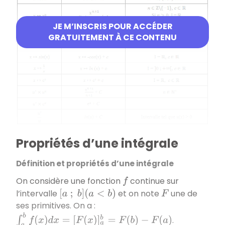
JE M’INSCRIS POUR ACCÉDER
GRATUITEMENT À CE CONTENU
Propriétés d’une intégrale
Définition et propriétés d’une intégrale
On considère une fonction
continue sur
f
l’intervalle
et on note
une de
[
a
;
b
]
(
a
<
b
)
F
ses primitives. On a :
∫
a
b
f
(
x
)
d
x
=
[
F
(
x
)
]
a
b
=
F
(
b
)
−
F
(
a
)
.