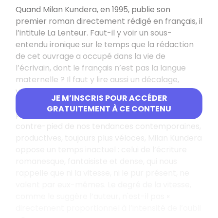
Quand Milan Kundera, en 1995, publie son
premier roman directement rédigé en français, il
l’intitule
La Lenteur
. Faut-il y voir un sous-
entendu ironique sur le temps que la rédaction
de cet ouvrage a occupé dans la vie de
l’écrivain, dont le français n’est pas la langue
maternelle ? Il faut y lire aussi un décalage,
volontiers affirmé par Milan Kundera, avec un
JE M’INSCRIS POUR ACCÉDER
monde contemporain où le pur présent est
GRATUITEMENT À CE CONTENU
porté au pinacle, et la vitesse encensée. À
contre-pied de nos tendances contemporaines,
productives, toujours plus véloces, Milan Kundera
oppose un temps inactuel : celui de l’écriture
romanesque, fantaisiste et dense, qui nous
rappelle que ni la vitesse, ni le pur présent, ne
valent par eux-mêmes. Le degré de la vitesse,
comme le suggère l’auteur, n'est-il pas «
directement proportionnel à l’intensité de l’oubli