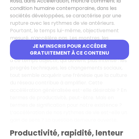
Rosa, dans
Accélération
, montre comment la
condition humaine contemporaine, dans les
sociétés développées, se caractérise par une
rupture avec les rythmes de vie antérieurs.
Pourtant, le temps lui-même, objectivement
mesuré, n’accélère pas. Les montres, les
horloges qui scandent le temps ne sont pas
JE M’INSCRIS POUR ACCÉDER
modifiées. Ce qui est modifié, c’est notre relation
GRATUITEMENT À CE CONTENU
à ce temps objectif, qui devient plus intense : les
progrès techniques, les changements sociaux,
tout semble acquérir une frénésie que la culture
du réseau contribue à amplifier. Cette
accélération généralisée est-elle désirable ? En
termes de productivité, peut-être. Mais en
termes de signification pour notre existence ?
L’accélération de nos rythmes de vie est-elle un
gain de sens ? La question demeure ouverte.
Productivité, rapidité, lenteur