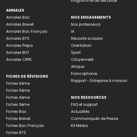
Programme de Seconde
ANNALES
Annales Bac
NOS ENGAGEMENTS
Annales Brevet
Nos professeurs
Annales Bac Français
IA
Annales BTS
Réussite scolaire
Annales Prépa
Orientation
Annales BUT
Sport
Annales CRPE
Citoyenneté
Afrique
Francophonie
FICHES DE RÉVISIONS
Rapport - Entreprise à mission
Fiches 6ème
Fiches 5ème
Fiches 4ème
NOS RESSOURCES
Fiches 3ème
FAQ et support
Fiches Bac
Actualités
Fiches Brevet
Communiqués de Presse
Fiches Bac Français
Kit Média
Fiches BTS