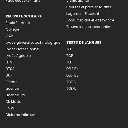
Pack Réussite 4 ans
Vie Etudiante
Bourses et prêts étudiants
Logement Etudiant
REUSSITE SCOLAIRE
Jobs Etudiant et Alternance
Ecole Primaire
Trouve ton job saisonnier
Collège
CAP
Lycée général et technologique
TESTS DE LANGUES
Lycée Professionnel
TFI
Lycée Agricole
TCF
BTS
TEF
BTSA
DELF B1
BUT
DELF B2
Prépas
TOEIC
Licence
TOEFL
Licence Pro
DN Made
PASS
Diplome infirmier