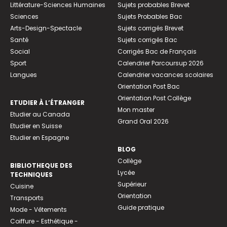
Littérature-Sciences Humaines
Sujets probables Brevet
Sciences
Sujets Probables Bac
Arts-Design-Spectacle
Sujets corrigés Brevet
Santé
Sujets corrigés Bac
Social
Corrigés Bac de Français
Sport
Calendrier Parcoursup 2026
Langues
Calendrier vacances scolaires
Orientation Post Bac
Orientation Post Collège
ETUDIER À L’ÉTRANGER
Mon master
Etudier au Canada
Grand Oral 2026
Etudier en Suisse
Etudier en Espagne
BLOG
Collège
BIBLIOTHEQUE DES
Lycée
TECHNIQUES
Supérieur
Cuisine
Orientation
Transports
Guide pratique
Mode - Vêtements
Coiffure - Esthétique -