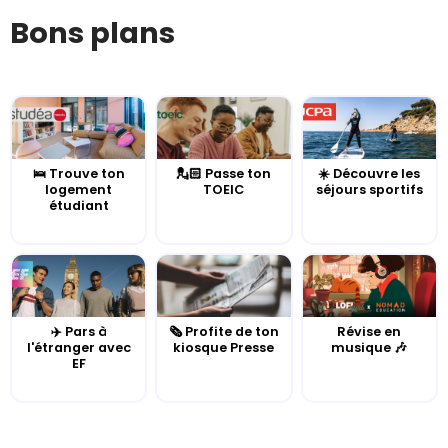
Bons plans
🛌 Trouve ton
💂🏻 Passe ton
☀️ Découvre les
logement
TOEIC
séjours sportifs
étudiant
✈️ Pars à
🗞️ Profite de ton
Révise en
l'étranger avec
kiosque Presse
musique 🎶
EF