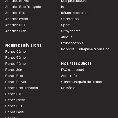
Annales Brevet
Nos professeurs
Annales Bac Français
IA
Annales BTS
Réussite scolaire
Annales Prépa
Orientation
Annales BUT
Sport
Annales CRPE
Citoyenneté
Afrique
Francophonie
FICHES DE RÉVISIONS
Rapport - Entreprise à mission
Fiches 6ème
Fiches 5ème
Fiches 4ème
NOS RESSOURCES
Fiches 3ème
FAQ et support
Fiches Bac
Actualités
Fiches Brevet
Communiqués de Presse
Fiches Bac Français
Kit Média
Fiches BTS
Fiches Prépa
Fiches BUT
Fiches PASS