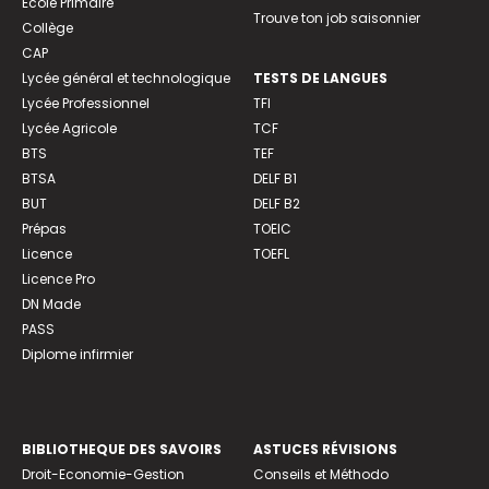
Ecole Primaire
Trouve ton job saisonnier
Collège
CAP
Lycée général et technologique
TESTS DE LANGUES
Lycée Professionnel
TFI
Lycée Agricole
TCF
BTS
TEF
BTSA
DELF B1
BUT
DELF B2
Prépas
TOEIC
Licence
TOEFL
Licence Pro
DN Made
PASS
Diplome infirmier
BIBLIOTHEQUE DES SAVOIRS
ASTUCES RÉVISIONS
Droit-Economie-Gestion
Conseils et Méthodo