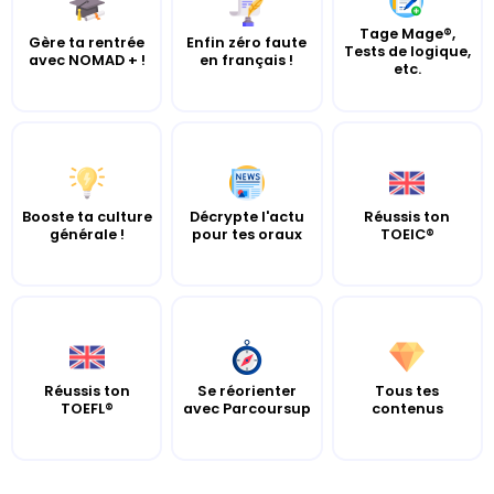
Tage Mage®,
Gère ta rentrée
Enfin zéro faute
Tests de logique,
avec NOMAD + !
en français !
etc.
Booste ta culture
Décrypte l'actu
Réussis ton
générale !
pour tes oraux
TOEIC®
Réussis ton
Se réorienter
Tous tes
TOEFL®
avec Parcoursup
contenus