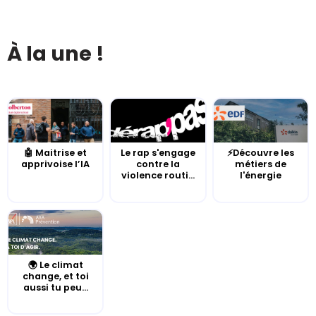
À la une !
🤖 Maitrise et
Le rap s'engage
⚡Découvre les
apprivoise l’IA
contre la
métiers de
violence routi...
l'énergie
🌍 Le climat
change, et toi
aussi tu peu...