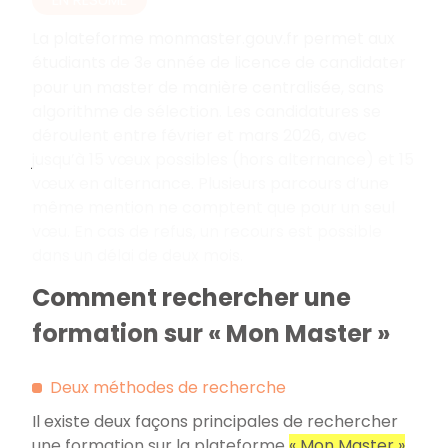
La plateforme monmaster.gouv.fr permet aux
étudiants de 3
année de licence de candidater
e
pour un master de manière centralisée, sans
algorithme de sélection. Les candidatures se
déroulent entre février et mars 2026, avec
jusqu’à 15 vœux possibles (hors alternance) et 15
vœux en alternance. Plusieurs parcours d’une
même mention ne comptent que pour un seul
vœu. En cas de refus, un recours est possible
dans un délai de deux mois.
Comment rechercher une
formation sur « Mon Master »
Deux méthodes de recherche
Il existe deux façons principales de rechercher
une formation sur la plateforme
«
Mon Master
»
.