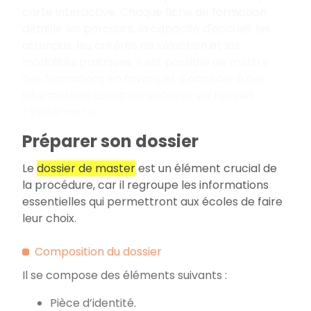
carte interactive. Chaque fiche de formation
détaille les parcours, la capacité d'accueil, les
attendus, les critères de sélection et les
modalités pratiques. Il est possible de mettre
des formations en favoris et d'accéder à des
informations complémentaires via l'onglet
«
S'informer
».
Préparer son dossier
Le
dossier de master
est un élément crucial de
la procédure, car il regroupe les informations
essentielles qui permettront aux écoles de faire
leur choix.
Composition du dossier
Il se compose des éléments suivants
:
Pièce d’identité.