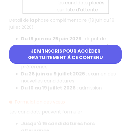
les candidats placés
sur liste d’attente
Détail de la phase complémentaire (19 juin au 19
juillet 2026)
Du 19 juin au 25 juin 2026
: dépôt de
nouvelles candidatures et classement par
JE M’INSCRIS POUR ACCÉDER
le candidat de toutes ses candidatures
GRATUITEMENT À CE CONTENU
(anciennes comme nouvelles) par ordre de
préférence
Du 26 juin au 9 juillet
2026
:
examen des
nouvelles candidatures
Du 10 au 19 juillet
2026
: admission
Formulation des vœux
Les candidats peuvent formuler
:
Jusqu’à 15 candidatures hors
alternance.