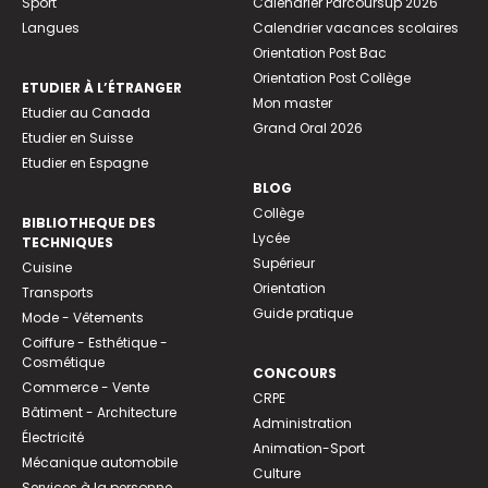
Sport
Calendrier Parcoursup 2026
Langues
Calendrier vacances scolaires
Orientation Post Bac
Orientation Post Collège
ETUDIER À L’ÉTRANGER
Mon master
Etudier au Canada
Grand Oral 2026
Etudier en Suisse
Etudier en Espagne
BLOG
Collège
BIBLIOTHEQUE DES
Lycée
TECHNIQUES
Supérieur
Cuisine
Orientation
Transports
Guide pratique
Mode - Vêtements
Coiffure - Esthétique -
Cosmétique
CONCOURS
Commerce - Vente
CRPE
Bâtiment - Architecture
Administration
Électricité
Animation-Sport
Mécanique automobile
Culture
Services à la personne