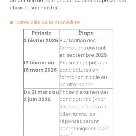
amont afin de ne manquer aucune étape dans le
choix de son master.
Dates clés de la procédure
Période
Étape
2
février
2026
Publication des
formations ouvrant
en septembre 2026
17 février au
Phase de dépôt des
16
mars 2026
candidatures en
formation initiale ou
en alternance
Du 21
mars au
Phase d’examen des
2
juin 2026
candidatures (Pour
les candidatures en
alternance, les
réponses seront
communiquées le 30
avril.)