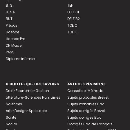
BTS
TEF
BTSA
DELF B1
BUT
DELF B2
Prépas
TOEIC
Licence
TOEFL
Licence Pro
DN Made
PASS
Diplome infirmier
BIBLIOTHEQUE DES SAVOIRS
ASTUCES RÉVISIONS
Droit-Economie-Gestion
Conseils et Méthodo
Littérature-Sciences Humaines
Sujets probables Brevet
Sciences
Sujets Probables Bac
Arts-Design-Spectacle
Sujets corrigés Brevet
Santé
Sujets corrigés Bac
Social
Corrigés Bac de Français