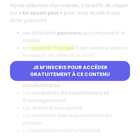
Après sélection d'un master, il te suffit de cliquer
sur
«
En savoir plus
»
pour avoir accès à une
fiche précisant
:
Les différents
parcours
qui composent le
master.
La
capacité d'accueil
(très variable selon si
le master est sélectif ou non).
Les
mentions de licence conseillées
pour
JE M’INSCRIS POUR ACCÉDER
intégrer le master et les
attendus.
GRATUITEMENT À CE CONTENU
Les
critères généraux d'examen des
candidatures.
Les
modalités de candidature et
d'enseignement.
Les
droits d'inscription.
Les
contacts des responsables du
master.
La
localisation de l'université.