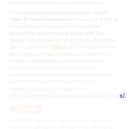
Obtenir des informations complémentaires
Si tu souhaites davantage de détails, l'option
«
Voir la fiche formation
»
renvoie sur le site de
l'université où d'autres informations sont
disponibles, notamment le
descriptif des
cours
. Tu as également la possibilité de mettre
des formations en
favoris
afin de les retrouver
plus rapidement au cours de tes recherches.
L'onglet
«
S'informer
»
permet également
d'obtenir les informations importantes
concernant cette procédure et peut renvoyer
vers d'autres sites intéressants comme
www.alternance.emploi.gouv.fr
ou
https
://www.messervices.etudiant.gouv.fr/envole/
.
EN RÉSUMÉ
La plateforme «
Mon Master
» propose deux
méthodes de recherche
: par mots clés ou par