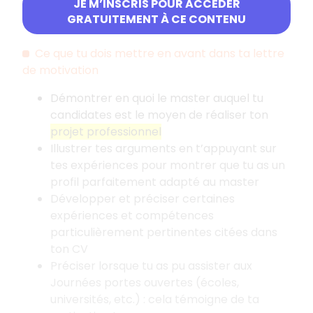
de poste, tâches et missions effectuées,
JE M’INSCRIS POUR ACCÉDER
GRATUITEMENT À CE CONTENU
compétences acquises, etc.).
Ce que tu dois mettre en avant dans ta lettre
de motivation
Démontrer en quoi le master auquel tu
candidates est le moyen de réaliser ton
projet professionnel
Illustrer tes arguments en t’appuyant sur
tes expériences pour montrer que tu as un
profil parfaitement adapté au master
Développer et préciser certaines
expériences et compétences
particulièrement pertinentes citées dans
ton CV
Préciser lorsque tu as pu assister aux
Journées portes ouvertes (écoles,
universités, etc.)
: cela témoigne de ta