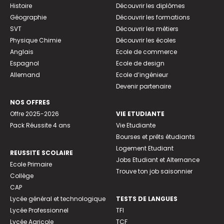
Histoire
Découvrir les diplômes
Géographie
Découvrir les formations
SVT
Découvrir les métiers
Physique Chimie
Découvrir les écoles
Anglais
Ecole de commerce
Espagnol
Ecole de design
Allemand
Ecole d’ingénieur
Devenir partenaire
NOS OFFRES
Offre 2025-2026
VIE ETUDIANTE
Pack Réussite 4 ans
Vie Etudiante
Bourses et prêts étudiants
Logement Etudiant
REUSSITE SCOLAIRE
Jobs Etudiant et Alternance
Ecole Primaire
Trouve ton job saisonnier
Collège
CAP
Lycée général et technologique
TESTS DE LANGUES
Lycée Professionnel
TFI
Lycée Agricole
TCF