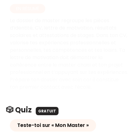
EN RÉSUMÉ
Le dossier de master regroupe les pièces
d’identité, CV, lettre de motivation, résultats
scolaires et attestations de stages. Dans ton CV,
valorise tes expériences professionnelles et
personnelles, tes compétences et tes loisirs. Ta
lettre de motivation doit démontrer la
cohérence entre le master choisi et ton projet
professionnel en t’appuyant sur tes expériences.
Prépare ton dossier avec soin car il constitue
ton premier contact avec l’école.
🎲 Quiz
GRATUIT
Teste-toi sur « Mon Master »