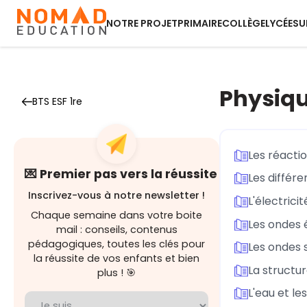
NOTRE PROJET
PRIMAIRE
COLLÈGE
LYCÉE
SU
Physiqu
BTS ESF 1re
Les réacti
💌 Premier pas vers la réussite
Les différe
Inscrivez-vous à notre newsletter !
L'électricit
Chaque semaine dans votre boite
Les ondes
mail : conseils, contenus
pédagogiques, toutes les clés pour
Les ondes 
la réussite de vos enfants et bien
La structur
plus ! 🎯
L'eau et le