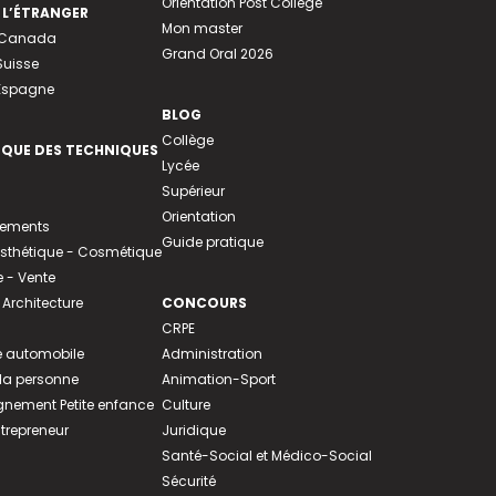
Orientation Post Collège
 L’ÉTRANGER
Mon master
u Canada
Grand Oral 2026
Suisse
 Espagne
BLOG
Collège
EQUE DES TECHNIQUES
Lycée
Supérieur
Orientation
tements
Guide pratique
 Esthétique - Cosmétique
- Vente
 Architecture
CONCOURS
CRPE
 automobile
Administration
 la personne
Animation-Sport
ement Petite enfance
Culture
ntrepreneur
Juridique
Santé-Social et Médico-Social
Sécurité