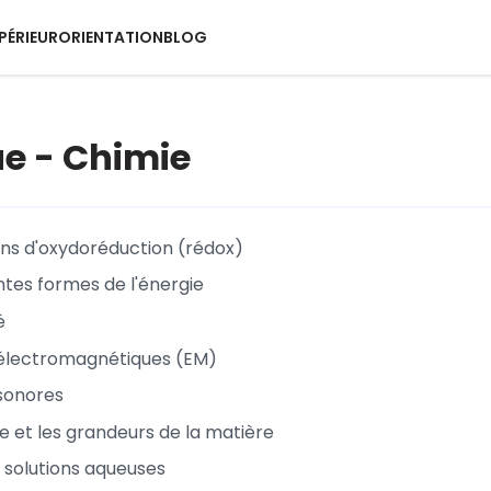
PÉRIEUR
ORIENTATION
BLOG
e - Chimie
ons d'oxydoréduction (rédox)
ntes formes de l'énergie
é
 électromagnétiques (EM)
sonores
e et les grandeurs de la matière
s solutions aqueuses