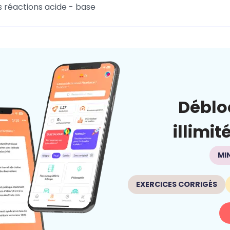
s réactions acide - base
Déblo
illimit
MI
EXERCICES CORRIGÉS