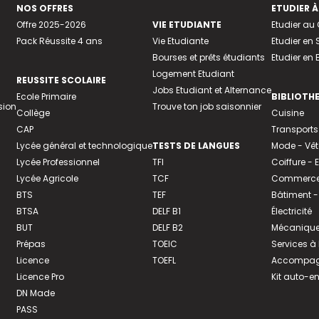
NOS OFFRES
ETUDIER À
Offre 2025-2026
VIE ETUDIANTE
Etudier a
Pack Réussite 4 ans
Vie Etudiante
Etudier en 
Bourses et prêts étudiants
Etudier en
Logement Etudiant
REUSSITE SCOLAIRE
Jobs Etudiant et Alternance
Ecole Primaire
BIBLIOTH
sion
Trouve ton job saisonnier
Collège
Cuisine
CAP
Transports
Lycée général et technologique
TESTS DE LANGUES
Mode - Vê
Lycée Professionnel
TFI
Coiffure -
Lycée Agricole
TCF
Commerce 
BTS
TEF
Bâtiment -
BTSA
DELF B1
Électricité
BUT
DELF B2
Mécanique
Prépas
TOEIC
Services à
Licence
TOEFL
Accompagn
Licence Pro
Kit auto-e
DN Made
PASS