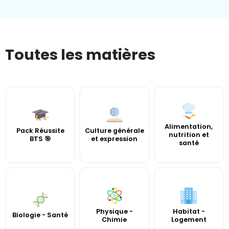
Toutes les matières
Alimentation,
Pack Réussite
Culture générale
nutrition et
BTS 🎯
et expression
santé
Habitat -
Physique -
Biologie - Santé
Logement
Chimie