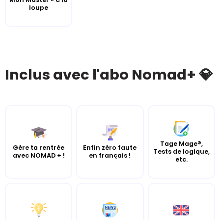
loupe
Inclus avec l'abo Nomad+ 💎
Tage Mage®,
Gère ta rentrée
Enfin zéro faute
Tests de logique,
avec NOMAD + !
en français !
etc.