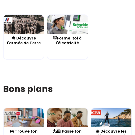
🪖 Découvre
💡Forme-toi à
l'armée de Terre
l'électricité
Bons plans
🛌 Trouve ton
💂🏻 Passe ton
☀️ Découvre les