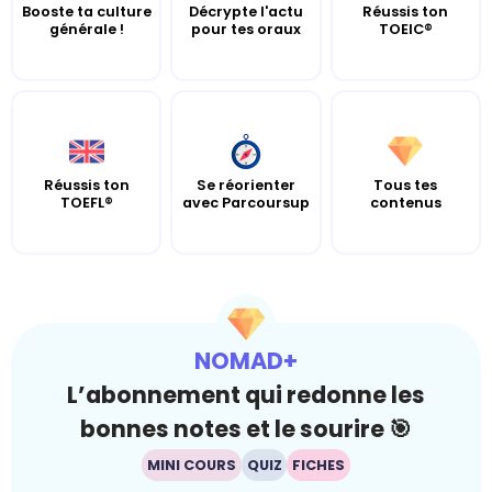
Booste ta culture
Décrypte l'actu
Réussis ton
générale !
pour tes oraux
TOEIC®
Réussis ton
Se réorienter
Tous tes
TOEFL®
avec Parcoursup
contenus
NOMAD+
L’abonnement qui redonne les
bonnes notes et le sourire 🎯
MINI COURS
QUIZ
FICHES