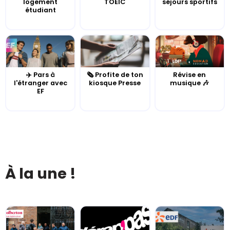
logement
TOEIC
séjours sportifs
étudiant
✈️ Pars à
🗞️ Profite de ton
Révise en
l'étranger avec
kiosque Presse
musique 🎶
EF
À la une !