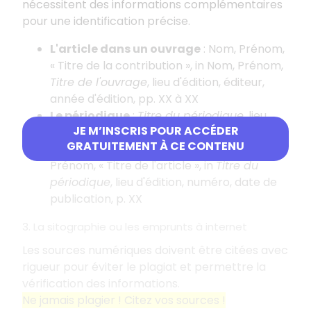
nécessitent des informations complémentaires
pour une identification précise.
L'article dans un ouvrage
: Nom, Prénom,
«
Titre de la contribution
», in Nom, Prénom,
Titre de l'ouvrage
, lieu d'édition, éditeur,
année d'édition, pp. XX à XX
Le périodique
:
Titre du périodique
, lieu
JE M’INSCRIS POUR ACCÉDER
d'édition, numéro, date de publication
GRATUITEMENT À CE CONTENU
L'article dans un périodique
: Nom,
Prénom, «
Titre de l'article
», in
Titre du
périodique
, lieu d'édition, numéro, date de
publication, p. XX
3. La sitographie ou les emprunts à internet
Les sources numériques doivent être citées avec
rigueur pour éviter le plagiat et permettre la
vérification des informations.
Ne jamais plagier
! Citez vos sources
!