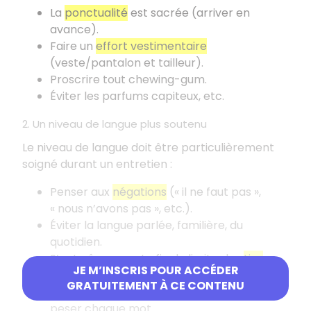
La
ponctualité
est sacrée (arriver en
avance).
Faire un
effort vestimentaire
(veste/pantalon et tailleur).
Proscrire tout chewing-gum.
Éviter les parfums capiteux, etc.
2. Un niveau de langue plus soutenu
Le niveau de langue doit être particulièrement
soigné durant un entretien
:
Penser aux
négations
(«
il ne faut pas
»,
«
nous n’avons pas
», etc.).
Éviter la langue parlée, familière, du
quotidien.
S’entraîner avant afin de limiter les
tics
JE M’INSCRIS POUR ACCÉDER
verbaux
(bah, heu, etc.).
GRATUITEMENT À CE CONTENU
S’entraîner avant à parler lentement, à
peser chaque mot.