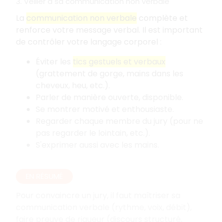
3. Veiller à sa communication non verbale
La
communication non verbale
complète et
renforce votre message verbal. Il est important
de contrôler votre langage corporel
:
Éviter les
tics gestuels et verbaux
(grattement de gorge, mains dans les
cheveux, heu, etc.).
Parler de manière ouverte, disponible.
Se montrer motivé et enthousiaste.
Regarder chaque membre du jury (pour ne
pas regarder le lointain, etc.).
S'exprimer aussi avec les mains.
EN RÉSUMÉ
Pour convaincre un jury, il faut maîtriser sa
communication verbale (rythme, voix, débit),
faire preuve de rigueur (discours structuré,