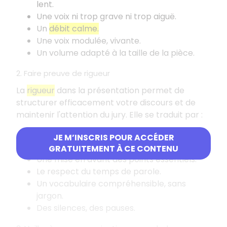
lent.
Une voix ni trop grave ni trop aiguë.
Un
débit calme.
Une voix modulée, vivante.
Un volume adapté à la taille de la pièce.
2. Faire preuve de rigueur
La
rigueur
dans la présentation permet de
structurer efficacement votre discours et de
maintenir l'attention du jury. Elle se traduit par
:
Un
discours structuré
(introduction,
JE M’INSCRIS POUR ACCÉDER
transitions récapitulatives, conclusion).
GRATUITEMENT À CE CONTENU
Une mise en avant des points essentiels.
Le respect du temps de parole.
Un vocabulaire compréhensible, sans
jargon.
Des silences, des pauses.