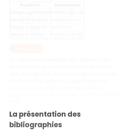
Position
Dimension
Marge supérieure
Environ 3,5 cm
Marge inférieure
Environ 3 cm
Marge à gauche
4 à 5 cm
Marge à droite
Environ 1,5 cm
EN RÉSUMÉ
Un mémoire universitaire doit respecter des
normes strictes
: police Times New Roman 12
avec interligne 1,5, titres d'ouvrages en italique,
citations entre guillemets, appels de notes
avant la ponctuation, et marges précises
(gauche 4-5 cm, droite 1,5 cm, haut 3,5 cm, bas 3
cm).
La présentation des
bibliographies