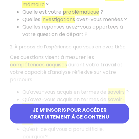
mémoire
?
Quelle est votre
problématique
?
Quelles
investigations
avez-vous menées
?
Quelles réponses avez-vous apportées à
votre question de départ
?
2. À propos de l'expérience que vous en avez tirée
Ces questions visent à mesurer les
compétences acquises
durant votre travail et
votre capacité d'analyse réflexive sur votre
parcours.
Qu'avez-vous acquis en termes de
savoirs
?
Qu'avez-vous acquis en termes de
savoir-
faire
?
JE M’INSCRIS POUR ACCÉDER
Qu'avez-vous acquis en termes de
savoir-
GRATUITEMENT À CE CONTENU
être
?
Qu'est-ce qui vous a paru difficile,
pourquoi
?