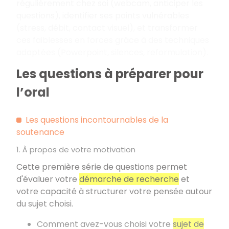
régulièrement chez soi (webcam, anticiper les
questions), identifier ses points vulnérables
(stress, débit, contact visuel), et transformer
ces faiblesses en forces grâce à des techniques
adaptées (Powerpoint, silences, reformulation).
Les questions à préparer pour
l’oral
Les questions incontournables de la
soutenance
1. À propos de votre motivation
Cette première série de questions permet
d'évaluer votre
démarche de recherche
et
votre capacité à structurer votre pensée autour
du sujet choisi.
Comment avez-vous choisi votre
sujet de