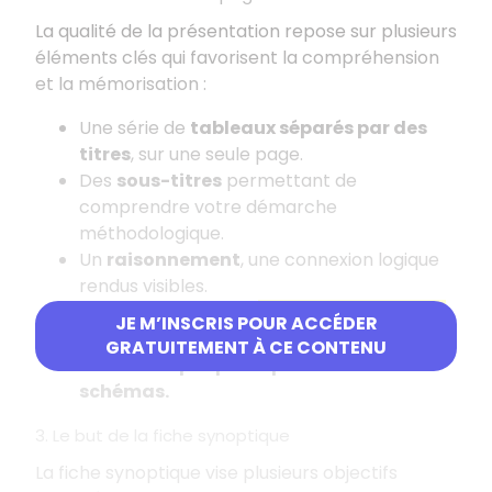
La qualité de la présentation repose sur plusieurs
éléments clés qui favorisent la compréhension
et la mémorisation
:
Une série de
tableaux séparés par des
titres
, sur une seule page.
Des
sous-titres
permettant de
comprendre votre démarche
méthodologique.
Un
raisonnement
, une connexion logique
rendus visibles.
Une mise au jour de l'
état de connaissance
JE M’INSCRIS POUR ACCÉDER
initial
et de l'
état de connaissance final.
GRATUITEMENT À CE CONTENU
Des
textes périphériques
et des
schémas.
3. Le but de la fiche synoptique
La fiche synoptique vise plusieurs objectifs