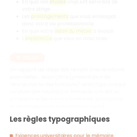
En quoi vos
études
vous ont servi lors de
votre stage.
Les
prolongements
que vous envisagez
dans votre vie professionnelle.
En quoi votre
vision du métier
a évolué.
L'
expérience
que vous en avez tirée.
EN RÉSUMÉ
Un rapport de stage doit remplir trois fonctions
essentielles
: descriptive (présentation de
l'entreprise et des fonctions), analytique critique
(analyse des résultats et limites du travail), et
prospective (liens entre formation, expérience
et développement professionnel futur).
Les règles typographiques
Exigences universitaires pour le mémoire