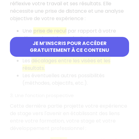
réflexive votre travail et ses résultats. Elle
nécessite une prise de distance et une analyse
objective de votre expérience
:
Une
prise de recul
par rapport à votre
démarche et à vos résultats.
JE M’INSCRIS POUR ACCÉDER
L'
apport de votre travail.
GRATUITEMENT À CE CONTENU
Les
limites de votre travail.
Les
décalages entre les visées et les
résultats.
Les éventuelles autres possibilités
(méthodes, objectifs, etc.).
3. Une fonction prospective
Cette dernière partie projette votre expérience
de stage vers l'avenir en établissant des liens
entre votre formation, votre stage et votre
développement professionnel
: