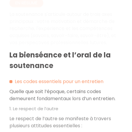
EN RÉSUMÉ
La soutenance s'articule autour de trois axes
principaux
: votre motivation et démarche de
recherche, l'expérience et les compétences
acquises (savoirs, savoir-faire, savoir-être), et
vos perspectives professionnelles futures.
La bienséance et l’oral de la
soutenance
Les codes essentiels pour un entretien
Quelle que soit l’époque, certains codes
demeurent fondamentaux lors d’un entretien.
1. Le respect de l’autre
Le respect de l’autre se manifeste à travers
plusieurs attitudes essentielles
: