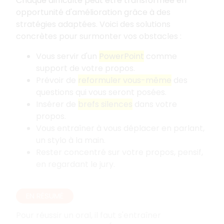
Chaque difficulté peut être transformée en
opportunité d'amélioration grâce à des
stratégies adaptées. Voici des solutions
concrètes pour surmonter vos obstacles
:
Vous servir d'un
PowerPoint
comme
support de votre propos.
Prévoir de
reformuler vous-même
des
questions qui vous seront posées.
Insérer de
brefs silences
dans votre
propos.
Vous entraîner à vous déplacer en parlant,
un stylo à la main.
Rester concentré sur votre propos, pensif,
en regardant le jury.
EN RÉSUMÉ
Pour réussir un oral, il faut s'entraîner