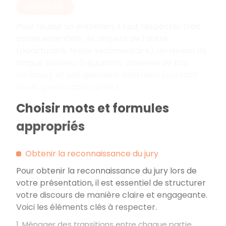
EN RÉSUMÉ
Pour réussir un entretien, il faut respecter trois
codes essentiels
: le respect de l’autre
(ponctualité, tenue vestimentaire), un niveau de
langue soutenu (négations, absence de tics
verbaux), et une gestuelle maîtrisée (contact
visuel, gestes appropriés).
Choisir mots et formules
appropriés
Obtenir la reconnaissance du jury
Pour obtenir la reconnaissance du jury lors de
votre présentation, il est essentiel de structurer
votre discours de manière claire et engageante.
Voici les éléments clés à respecter.
1. Ménager des transitions entre chaque partie