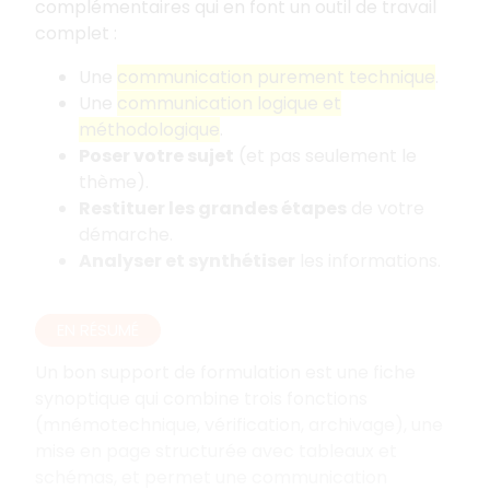
complémentaires qui en font un outil de travail
complet
:
Une
communication purement technique
.
Une
communication logique et
méthodologique
.
Poser votre sujet
(et pas seulement le
thème).
Restituer les grandes étapes
de votre
démarche.
Analyser et synthétiser
les informations.
EN RÉSUMÉ
Un bon support de formulation est une fiche
synoptique qui combine trois fonctions
(mnémotechnique, vérification, archivage), une
mise en page structurée avec tableaux et
schémas, et permet une communication