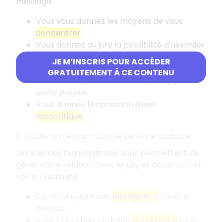
message.
Vous vous donnez les moyens de vous
concentrer
.
Vous donnez au jury la possibilité d'assimiler
ce que vous avez dit.
JE M’INSCRIS POUR ACCÉDER
Vous créez un
effet de suspense
.
GRATUITEMENT À CE CONTENU
Vous faites preuve de recul par rapport à
votre propos.
Vous donnez l'impression d'une
autocritique
.
3. Garder un certain contrôle de votre auditoire
Les silences bien maîtrisés vous permettent de
gérer votre relation avec le jury et de renforcer
votre crédibilité.
Ce recul ajoute une
intelligence
à votre
propos.
Vous créez une certaine
connivence
avec