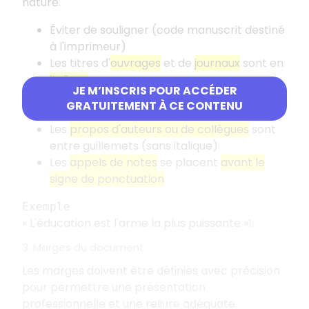
nature.
Éviter de souligner (code manuscrit destiné
à l'imprimeur)
Les titres d'
ouvrages
et de
journaux
sont en
italique
JE M’INSCRIS POUR ACCÉDER
Les titres d'
articles de revues ou de
GRATUITEMENT À CE CONTENU
journaux
sont entre
guillemets
Les
propos d'auteurs ou de collègues
sont
entre guillemets (sans italique)
Les
appels de notes
se placent
avant le
signe de ponctuation
Exemple
«
L'éducation est l'arme la plus puissante
»
.
1
3. Marges du document
Les marges doivent être définies avec précision
pour permettre une présentation
professionnelle et une reliure adéquate.