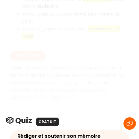
votre auditoire.
Vous apaisez les questions tatillonnes du
jury…
Vous dégagez une relative
confiance en
vous
.
EN RÉSUMÉ
L'utilisation des silences et des pauses permet
de faire de ses faiblesses un atout, d'enrichir la
communication avec le jury, et de garder le
contrôle de son auditoire en dégageant
confiance et intelligence.
🎲 Quiz
GRATUIT
Rédiger et soutenir son mémoire