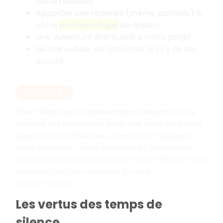
votre réflexion
Apporter une réponse (même partielle) à
votre
problématique
de départ
Une ouverture éventuelle à votre projet
Ne pas oublier de remercier le jury de son
écoute
EN RÉSUMÉ
Pour réussir votre présentation devant un jury,
soignez vos transitions avec des mots de liaison
appropriés, utilisez des connecteurs logiques
pour structurer votre discours, et construisez
une conclusion qui récapitule votre réflexion tout
en apportant une réponse à votre
problématique.
Les vertus des temps de
silence