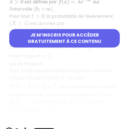
f
(
x
)
=
λ
e
−
λ
x
est définie par
sur
λ
>
0
l'intervalle
.
[
0
;
+
∞
[
Pour tout
, la probabilité de l'événement
t
>
0
est donnée par
(
X
≤
t
)
P
(
X
≤
t
)
=
∫
0
t
λ
e
−
λ
x
d
x
.
JE M’INSCRIS POUR ACCÉDER
L'espérance de cette variable aléatoire
est
X
GRATUITEMENT À CE CONTENU
E
(
X
)
=
1
λ
V
(
X
)
=
1
λ
2
, sa variance
et son
σ
=
1
λ
écart-type
.
Loi de Poisson
Pour Y une variable aléatoire qui suit une loi de
Poisson de paramètre
> 0, on a :
λ
P
(
Y
=
k
)
=
λ
k
k
!
e
−
λ
pour tout
entier naturel.
k
L'espérance de cette variable aléatoire
est
Y
, sa variance
et son
E
(
Y
)
=
λ
V
(
Y
)
=
λ
σ
=
λ
écart-type
.