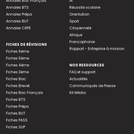
Annales Bac Français
IA
Annales BTS
Réussite scolaire
Annales Prépa
Orientation
Annales BUT
Sport
Annales CRPE
Citoyenneté
Afrique
Francophonie
FICHES DE RÉVISIONS
Rapport - Entreprise à mission
Fiches 6ème
Fiches 5ème
Fiches 4ème
NOS RESSOURCES
Fiches 3ème
FAQ et support
Fiches Bac
Actualités
Fiches Brevet
Communiqués de Presse
Fiches Bac Français
Kit Média
Fiches BTS
Fiches Prépa
Fiches BUT
Fiches PASS
Fiches SUP