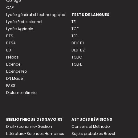
Collège
CAP
Lycée général et technologique
TESTS DE LANGUES
Lycée Professionnel
TFI
Lycée Agricole
TCF
BTS
TEF
BTSA
DELF B1
BUT
DELF B2
Prépas
TOEIC
Licence
TOEFL
Licence Pro
DN Made
PASS
Diplome infirmier
BIBLIOTHEQUE DES SAVOIRS
ASTUCES RÉVISIONS
Droit-Economie-Gestion
Conseils et Méthodo
Littérature-Sciences Humaines
Sujets probables Brevet