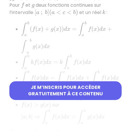
Pour
et
deux fonctions continues sur
f
g
l’intervalle
et un réel
:
[
a
;
b
]
(
a
<
c
<
b
)
k
∫
a
b
(
f
(
x
)
+
g
(
x
)
)
d
x
=
∫
a
b
f
(
x
)
d
x
+
∫
a
b
g
(
x
)
d
x
∫
a
b
k
f
(
x
)
d
x
=
k
∫
a
b
f
(
x
)
d
x
∫
a
b
f
(
x
)
d
x
=
∫
a
c
f
(
x
)
d
x
+
∫
c
b
f
(
x
)
d
x
JE M’INSCRIS POUR ACCÉDER
[
a
;
b
]
⇒
∫
a
b
f
(
x
)
d
x
>
0
GRATUITEMENT À CE CONTENU
sur
f
(
x
)
>
0
sur
f
(
x
)
>
g
(
x
)
[
a
;
b
]
⇒
∫
a
b
f
(
x
)
d
x
>
∫
a
b
g
(
x
)
d
x