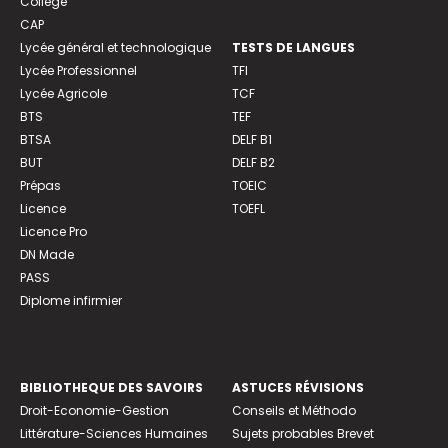
Collège
CAP
Lycée général et technologique
TESTS DE LANGUES
Lycée Professionnel
TFI
Lycée Agricole
TCF
BTS
TEF
BTSA
DELF B1
BUT
DELF B2
Prépas
TOEIC
Licence
TOEFL
Licence Pro
DN Made
PASS
Diplome infirmier
BIBLIOTHEQUE DES SAVOIRS
ASTUCES RÉVISIONS
Droit-Economie-Gestion
Conseils et Méthodo
Littérature-Sciences Humaines
Sujets probables Brevet