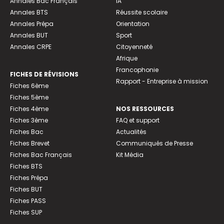
Annales Bac Français
IA
Annales BTS
Réussite scolaire
Annales Prépa
Orientation
Annales BUT
Sport
Annales CRPE
Citoyenneté
Afrique
Francophonie
FICHES DE RÉVISIONS
Rapport - Entreprise à mission
Fiches 6ème
Fiches 5ème
Fiches 4ème
NOS RESSOURCES
Fiches 3ème
FAQ et support
Fiches Bac
Actualités
Fiches Brevet
Communiqués de Presse
Fiches Bac Français
Kit Média
Fiches BTS
Fiches Prépa
Fiches BUT
Fiches PASS
Fiches SUP