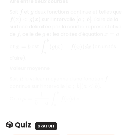
Aire entre deux courbes
Soit
et
deux fonctions continue et telles que
f
g
sur l’intervalle
. L'aire de la
f
(
x
)
<
g
(
x
)
[
a
;
b
]
surface délimitée par la courbe représentative
de
, celle de
et les droites d'équation
f
g
x
=
a
∫
a
b
(
g
(
x
)
−
f
(
x
)
)
d
x
et
est
(en unités
x
=
b
d’aire).
Valeur moyenne
Soit
la valeur moyenne d'une fonction
μ
f
continue sur l’intervalle
.
[
a
;
b
]
(
a
<
b
)
μ
=
1
b
−
a
∫
a
b
f
(
x
)
d
x
On a
.
🎲 Quiz
GRATUIT