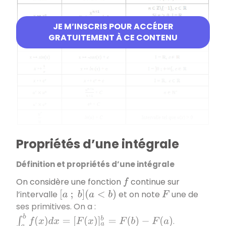
JE M’INSCRIS POUR ACCÉDER
GRATUITEMENT À CE CONTENU
Propriétés d’une intégrale
Définition et propriétés d’une intégrale
On considère une fonction
continue sur
f
l’intervalle
et on note
une de
[
a
;
b
]
(
a
<
b
)
F
ses primitives. On a :
∫
a
b
f
(
x
)
d
x
=
[
F
(
x
)
]
a
b
=
F
(
b
)
−
F
(
a
)
.