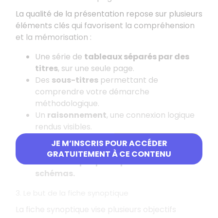
La qualité de la présentation repose sur plusieurs
éléments clés qui favorisent la compréhension
et la mémorisation
:
Une série de
tableaux séparés par des
titres
, sur une seule page.
Des
sous-titres
permettant de
comprendre votre démarche
méthodologique.
Un
raisonnement
, une connexion logique
rendus visibles.
Une mise au jour de l'
état de connaissance
JE M’INSCRIS POUR ACCÉDER
initial
et de l'
état de connaissance final.
GRATUITEMENT À CE CONTENU
Des
textes périphériques
et des
schémas.
3. Le but de la fiche synoptique
La fiche synoptique vise plusieurs objectifs