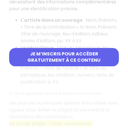
nécessitent des informations complémentaires
pour une identification précise.
L'article dans un ouvrage
: Nom, Prénom,
«
Titre de la contribution
», in Nom, Prénom,
Titre de l'ouvrage
, lieu d'édition, éditeur,
année d'édition, pp. XX à XX
Le périodique
:
Titre du périodique
, lieu
JE M’INSCRIS POUR ACCÉDER
d'édition, numéro, date de publication
GRATUITEMENT À CE CONTENU
L'article dans un périodique
: Nom,
Prénom, «
Titre de l'article
», in
Titre du
périodique
, lieu d'édition, numéro, date de
publication, p. XX
3. La sitographie ou les emprunts à internet
Les sources numériques doivent être citées avec
rigueur pour éviter le plagiat et permettre la
vérification des informations.
Ne jamais plagier
! Citez vos sources
!