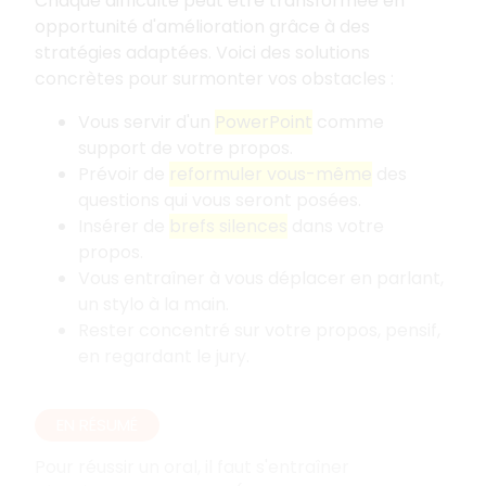
Chaque difficulté peut être transformée en
opportunité d'amélioration grâce à des
stratégies adaptées. Voici des solutions
concrètes pour surmonter vos obstacles
:
Vous servir d'un
PowerPoint
comme
support de votre propos.
Prévoir de
reformuler vous-même
des
questions qui vous seront posées.
Insérer de
brefs silences
dans votre
propos.
Vous entraîner à vous déplacer en parlant,
un stylo à la main.
Rester concentré sur votre propos, pensif,
en regardant le jury.
EN RÉSUMÉ
Pour réussir un oral, il faut s'entraîner