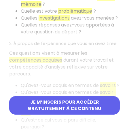
mémoire
?
Quelle est votre
problématique
?
Quelles
investigations
avez-vous menées
?
Quelles réponses avez-vous apportées à
votre question de départ
?
2. À propos de l'expérience que vous en avez tirée
Ces questions visent à mesurer les
compétences acquises
durant votre travail et
votre capacité d'analyse réflexive sur votre
parcours.
Qu'avez-vous acquis en termes de
savoirs
?
Qu'avez-vous acquis en termes de
savoir-
faire
?
JE M’INSCRIS POUR ACCÉDER
Qu'avez-vous acquis en termes de
savoir-
GRATUITEMENT À CE CONTENU
être
?
Qu'est-ce qui vous a paru difficile,
pourquoi
?