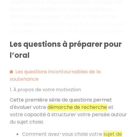
régulièrement chez soi (webcam, anticiper les
questions), identifier ses points vulnérables
(stress, débit, contact visuel), et transformer
ces faiblesses en forces grâce à des techniques
adaptées (Powerpoint, silences, reformulation).
Les questions à préparer pour
l’oral
Les questions incontournables de la
soutenance
1. À propos de votre motivation
Cette première série de questions permet
d'évaluer votre
démarche de recherche
et
votre capacité à structurer votre pensée autour
du sujet choisi.
Comment avez-vous choisi votre
sujet de