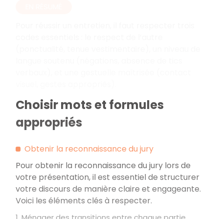
EN RÉSUMÉ
Pour réussir un entretien, il faut respecter trois
codes essentiels
: le respect de l’autre
(ponctualité, tenue vestimentaire), un niveau de
langue soutenu (négations, absence de tics
verbaux), et une gestuelle maîtrisée (contact
visuel, gestes appropriés).
Choisir mots et formules
appropriés
Obtenir la reconnaissance du jury
Pour obtenir la reconnaissance du jury lors de
votre présentation, il est essentiel de structurer
votre discours de manière claire et engageante.
Voici les éléments clés à respecter.
1. Ménager des transitions entre chaque partie