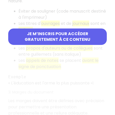
nature.
Éviter de souligner (code manuscrit destiné
à l'imprimeur)
Les titres d'
ouvrages
et de
journaux
sont en
italique
JE M’INSCRIS POUR ACCÉDER
Les titres d'
articles de revues ou de
GRATUITEMENT À CE CONTENU
journaux
sont entre
guillemets
Les
propos d'auteurs ou de collègues
sont
entre guillemets (sans italique)
Les
appels de notes
se placent
avant le
signe de ponctuation
Exemple
«
L'éducation est l'arme la plus puissante
»
.
1
3. Marges du document
Les marges doivent être définies avec précision
pour permettre une présentation
professionnelle et une reliure adéquate.