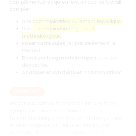
complémentaires qui en font un outil de travail
complet
:
Une
communication purement technique
.
Une
communication logique et
méthodologique
.
Poser votre sujet
(et pas seulement le
thème).
Restituer les grandes étapes
de votre
démarche.
Analyser et synthétiser
les informations.
EN RÉSUMÉ
Un bon support de formulation est une fiche
synoptique qui combine trois fonctions
(mnémotechnique, vérification, archivage), une
mise en page structurée avec tableaux et
schémas, et permet une communication