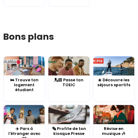
Bons plans
🛌 Trouve ton
💂🏻 Passe ton
☀️ Découvre les
logement
TOEIC
séjours sportifs
étudiant
✈️ Pars à
🗞️ Profite de ton
Révise en
l'étranger avec
kiosque Presse
musique 🎶