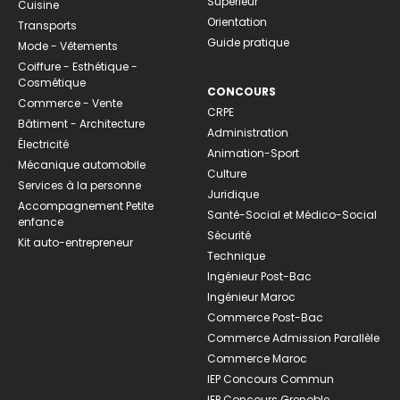
Supérieur
Cuisine
Orientation
Transports
Guide pratique
Mode - Vêtements
Coiffure - Esthétique -
Cosmétique
CONCOURS
Commerce - Vente
CRPE
Bâtiment - Architecture
Administration
Électricité
Animation-Sport
Mécanique automobile
Culture
Services à la personne
Juridique
Accompagnement Petite
Santé-Social et Médico-Social
enfance
Sécurité
Kit auto-entrepreneur
Technique
Ingénieur Post-Bac
Ingénieur Maroc
Commerce Post-Bac
Commerce Admission Parallèle
Commerce Maroc
IEP Concours Commun
IEP Concours Grenoble