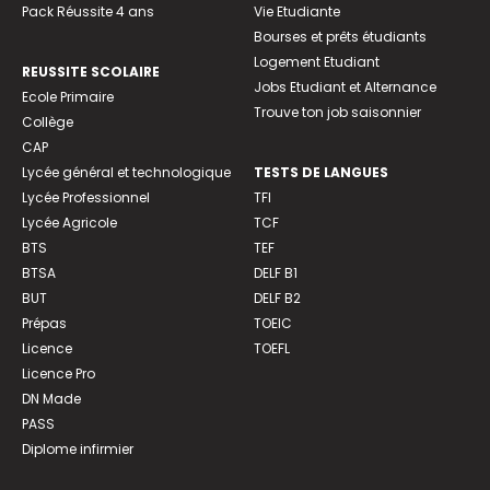
Pack Réussite 4 ans
Vie Etudiante
Bourses et prêts étudiants
Logement Etudiant
REUSSITE SCOLAIRE
Jobs Etudiant et Alternance
Ecole Primaire
Trouve ton job saisonnier
Collège
CAP
Lycée général et technologique
TESTS DE LANGUES
Lycée Professionnel
TFI
Lycée Agricole
TCF
BTS
TEF
BTSA
DELF B1
BUT
DELF B2
Prépas
TOEIC
Licence
TOEFL
Licence Pro
DN Made
PASS
Diplome infirmier