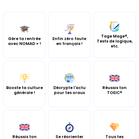
Tage Mage®,
Gère ta rentrée
Enfin zéro faute
Tests de logique,
avec NOMAD + !
en français !
etc.
Booste ta culture
Décrypte l'actu
Réussis ton
générale !
pour tes oraux
TOEIC®
Réussis ton
Se réorienter
Tous tes