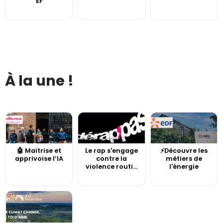
EF
À la une !
🤖 Maitrise et
Le rap s'engage
⚡Découvre les
apprivoise l’IA
contre la
métiers de
violence routi...
l'énergie