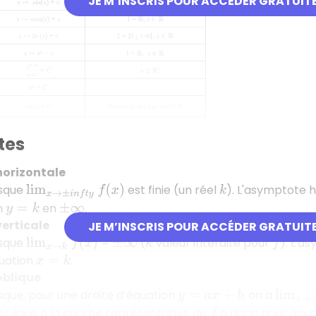
JE M’INSCRIS POUR ACCÉDER GRATUIT
tes
horizontale
rsque
est finie (un réel
). L'asymptote 
lim
x
→
±
i
n
f
t
y
f
(
x
)
k
n
en
.
y
=
k
±
∞
erticale
JE M’INSCRIS POUR ACCÉDER GRATUIT
rsque
=
(
valeur interdite pour
). L'a
lim
x
→
k
f
(
x
)
±
∞
k
f
quation
.
x
=
k
blique
orsque, pour une droite d’équation
, on a
y
=
a
x
+
b
lim
x
→
±
oblique à la courbe représentative de
a donc pour équ
f