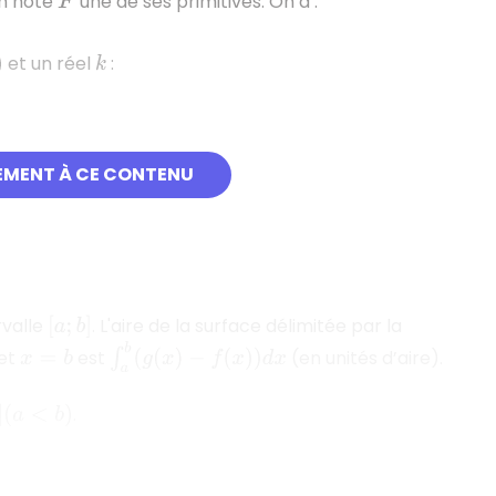
n note
une de ses primitives. On a :
F
et un réel
:
k
EMENT À CE CONTENU
rvalle
. L'aire de la surface délimitée par la
[
a
;
b
]
∫
a
b
(
g
(
x
)
−
f
(
x
)
)
d
x
et
est
(en unités d’aire).
x
=
b
.
]
(
a
<
b
)