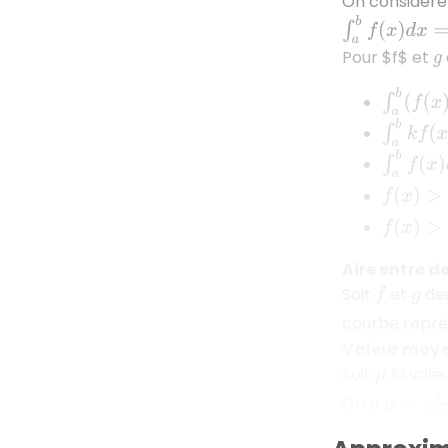
On considère
∫
a
b
f
(
x
)
d
x
=
[
F
(
Pour $
f$
et
g
∫
a
b
(
f
(
x
)
∫
a
b
k
f
(
x
)
∫
a
b
f
(
x
)
d
f
(
x
)
>
0
f
(
x
)
>
g
(
x
Aire entre d
Soit
et
deu
f
g
courbe repré
Valeur moy
Soit
la vale
μ
μ
=
1
b
−
a
∫
On a