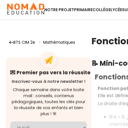
NOTRE PROJET
PRIMAIRE
COLLÈGE
LYCÉE
SU
Fonctio
BTS CIM 2e
>
Mathématiques
📝 Mini-c
💌 Premier pas vers la réussite
Fonction
Inscrivez-vous à notre newsletter !
Fonction po
Chaque semaine dans votre boite
Elle est défin
mail : conseils, contenus
pédagogiques, toutes les clés pour
La droite d’é
la réussite de vos enfants et bien
plus ! 🎯
Si
> 0,
a
orientée