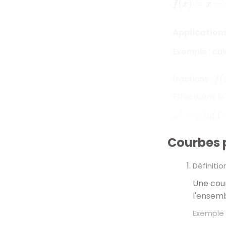
Applications 
Exemple : cal
f
(
x
fractions :
Effectuons le
x
2
−
x
ln
(
1
+
x
)
=
x
Courbes 
Définition
Une cou
l'ensemb
Exemple 