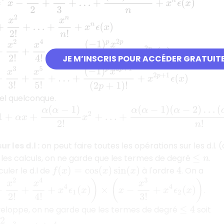
…
+
x
n
n
!
+
x
n
ϵ
(
x
)
!
+
x
4
4
!
+
…
+
(
−
1
)
p
x
2
p
(
2
p
)
!
+
x
2
p
ϵ
(
x
)
JE M’INSCRIS POUR ACCÉDER GRATUIT
+
x
5
5
!
+
…
+
(
−
1
)
p
x
2
p
+
1
(
2
p
+
1
)
!
+
x
2
p
+
1
ϵ
(
x
)
el quelconque.
α
(
α
−
1
)
2
!
x
2
+
…
+
α
(
α
−
1
)
(
α
−
2
)
…
(
α
−
n
+
1
)
n
!
x
n
+
x
n
ϵ
(
x
)
r les d.l :
on peut faire toutes les opérations sur les d.l.
t les calculs, on ne garde que les termes de degré
.
≤
n
uler le d.l de
à l'ordre
. On a
f
(
x
)
=
cos
(
x
)
sin
(
x
)
4
x
4
4
!
+
x
4
ϵ
1
(
x
)
)
×
(
x
−
x
3
3
!
+
x
4
ϵ
2
(
x
)
)
.
veloppe, on ne garde que les termes de degré
soit
≤
4
ϵ
(
x
)
x
4