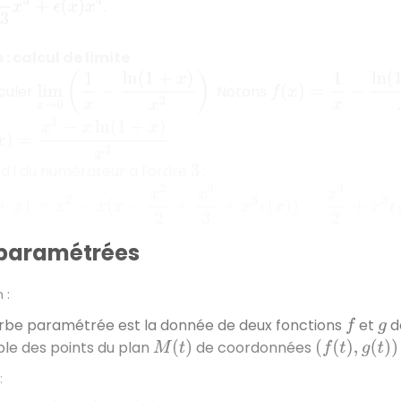
.
: calcul de limite
lim
x
→
0
(
1
x
−
ln
(
1
+
x
)
x
2
)
f
(
x
)
=
1
x
−
ln
(
1
+
x
)
x
2
culer
. Notons
)
=
x
2
−
x
ln
(
1
+
x
)
x
3
.
 d.l du numérateur à l'ordre
:
3
2
−
x
(
x
−
x
2
2
+
x
3
3
+
x
3
ϵ
(
x
)
)
=
x
3
2
+
x
3
ϵ
1
(
x
)
paramétrées
 :
rbe paramétrée est la donnée de deux fonctions
et
dé
f
g
le des points du plan
de coordonnées
M
(
t
)
(
f
(
t
)
,
g
(
t
)
)
: