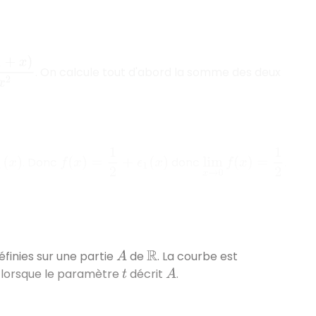
. On calcule tout d'abord la somme des deux
f
(
x
)
=
1
2
+
ϵ
1
(
x
)
lim
x
→
0
f
(
x
)
=
1
2
. Donc
donc
.
finies sur une partie
de
. La courbe est
A
R
lorsque le paramètre
décrit
.
t
A