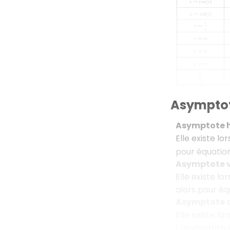
Asympto
Asymptote 
Elle existe lo
pour équatio
Asymptote v
Elle existe lo
alors pour é
Asymptote o
Elle existe l
L'asymptote 