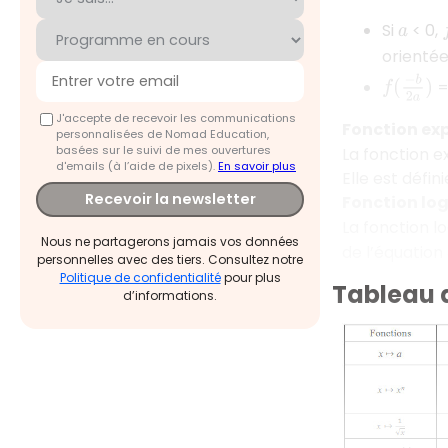
Si
< 0,
a
orientée
f
(
−
b
2
a
)
J'accepte de recevoir les communications
Fonction exp
personnalisées de Nomad Education,
basées sur le suivi de mes ouvertures
La fonction e
d'emails (à l’aide de pixels).
En savoir plus
Elle est défi
Recevoir la newsletter
Fonction lo
La fonction l
Nous ne partagerons jamais vos données
de l’équation
personnelles avec des tiers. Consultez notre
Politique de confidentialité
pour plus
Tableau d
d’informations.