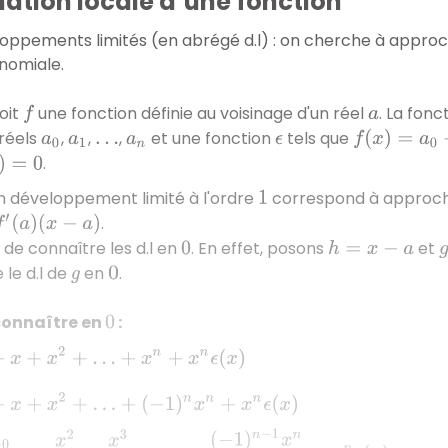
ation locale d’une fonction
oppements limités (en abrégé d.l) : on cherche à approch
nomiale.
oit
une fonction définie au voisinage d'un réel
. La fonc
f
a
 réels
,
,
,
et une fonction
tels que
a
0
a
1
…
a
n
ϵ
f
(
x
)
=
a
0
+
a
1
(
.
ϵ
(
x
)
=
0
n développement limité à l'ordre
correspond à approch
1
.
x
−
a
)
fit de connaître les d.l en
. En effet, posons
et
0
h
=
x
−
a
 le d.l de
en
.
g
0
 connaître en
:
0
…
+
x
n
+
x
n
ϵ
(
x
)
…
+
(
−
1
)
n
x
n
+
x
n
ϵ
(
x
)
−
x
2
2
+
x
3
3
+
…
+
(
−
1
)
n
−
1
x
n
n
+
x
n
ϵ
(
x
)