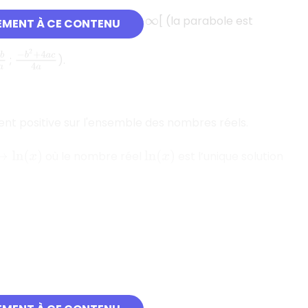
−
b
2
a
nt décroissante sur [
;
[ (la parabole est
+
∞
EMENT À CE CONTENU
−
b
2
+
4
a
c
4
a
b
2
a
;
).
ment positive sur l'ensemble des nombres réels.
où le nombre réel
est l’unique solution
ln
(
x
)
ln
(
x
)