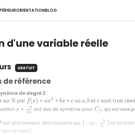
PÉRIEUR
ORIENTATION
BLOG
n d'une variable réelle
ours
GRATUIT
s de référence
lynôme de degré 2
ie sur
par
=
+
+
où
,
et
sont trois réel
a
x
2
R
f
(
x
)
b
x
c
a
b
c
−
b
2
a
quation
=
est axe de symétrie pour
, qui est
une p
x
C
f
−
b
2
a
est strictement décroissante sur ]
;
] et stricte
f
−
∞
 vers le haut).