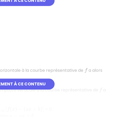
EMENT À CE CONTENU
horizontale à la courbe représentative de
a alors
f
EMENT À CE CONTENU
symptote verticale à la courbe représentative de
a
f
= 0.
∞
[
f
(
x
)
−
(
a
x
+
b
)
]
ation
.
y
=
a
x
+
b