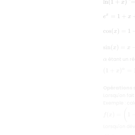
e
x
=
1
+
x
+
x
2
2
!
+
cos
(
x
)
=
1
−
x
2
2
sin
(
x
)
=
x
−
x
3
3
!
étant un ré
α
(
1
+
x
)
α
=
1
+
α
x
+
Opérations su
Lorsqu'on fai
Exemple : calc
f
(
x
)
=
(
1
−
x
2
2
!
+
Lorsqu'on dé
f
(
x
)
=
x
−
2
3
x
3
+