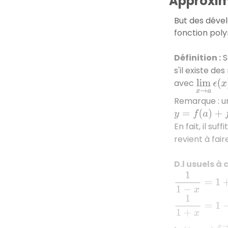
Approxim
But des dével
fonction poly
Définition
:
S
s'il existe des
avec
lim
x
→
a
Remarque : u
y
=
f
(
a
)
+
f
′
(
a
)
(
En fait, il suf
revient à faire
D.l usuels à
1
1
−
x
=
1
+
x
+
x
2
+
1
1
+
x
=
1
−
x
+
x
2
+
ln
(
1
+
x
)
=
x
→
0
x