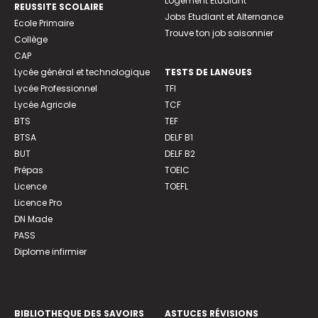
Logement Etudiant
REUSSITE SCOLAIRE
Jobs Etudiant et Alternance
Ecole Primaire
Trouve ton job saisonnier
Collège
CAP
Lycée général et technologique
TESTS DE LANGUES
Lycée Professionnel
TFI
Lycée Agricole
TCF
BTS
TEF
BTSA
DELF B1
BUT
DELF B2
Prépas
TOEIC
Licence
TOEFL
Licence Pro
DN Made
PASS
Diplome infirmier
BIBLIOTHEQUE DES SAVOIRS
ASTUCES RÉVISIONS