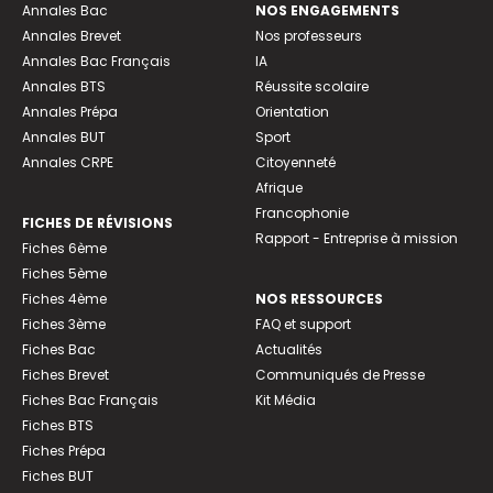
Annales Bac
NOS ENGAGEMENTS
Annales Brevet
Nos professeurs
Annales Bac Français
IA
Annales BTS
Réussite scolaire
Annales Prépa
Orientation
Annales BUT
Sport
Annales CRPE
Citoyenneté
Afrique
Francophonie
FICHES DE RÉVISIONS
Rapport - Entreprise à mission
Fiches 6ème
Fiches 5ème
Fiches 4ème
NOS RESSOURCES
Fiches 3ème
FAQ et support
Fiches Bac
Actualités
Fiches Brevet
Communiqués de Presse
Fiches Bac Français
Kit Média
Fiches BTS
Fiches Prépa
Fiches BUT