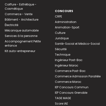
Coiffure - Esthétique -
Cosmétique
CONCOURS
Commerce - Vente
CRPE
Bâtiment - Architecture
Administration
Électricité
Animation-Sport
Mécanique automobile
Culture
Services à la personne
Juridique
Accompagnement Petite
Santé-Social et Médico-Social
enfance
Sécurité
Kit auto-entrepreneur
Technique
Ingénieur Post-Bac
Ingénieur Maroc
Commerce Post-Bac
Commerce Admission Parallèle
Commerce Maroc
IEP Concours Commun
IEP Concours Grenoble
TAGE MAGE
Score IAE