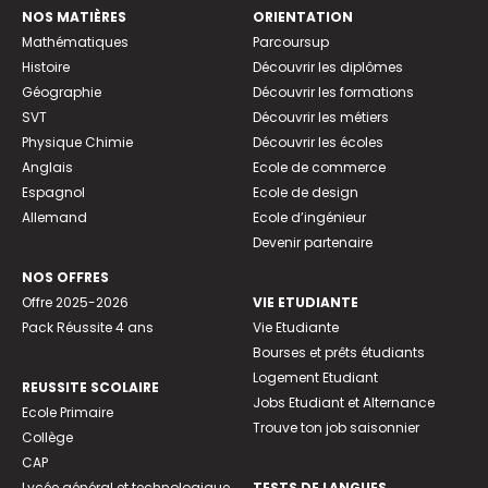
NOS MATIÈRES
ORIENTATION
Mathématiques
Parcoursup
Histoire
Découvrir les diplômes
Géographie
Découvrir les formations
SVT
Découvrir les métiers
Physique Chimie
Découvrir les écoles
Anglais
Ecole de commerce
Espagnol
Ecole de design
Allemand
Ecole d’ingénieur
Devenir partenaire
NOS OFFRES
Offre 2025-2026
VIE ETUDIANTE
Pack Réussite 4 ans
Vie Etudiante
Bourses et prêts étudiants
Logement Etudiant
REUSSITE SCOLAIRE
Jobs Etudiant et Alternance
Ecole Primaire
Trouve ton job saisonnier
Collège
CAP
Lycée général et technologique
TESTS DE LANGUES