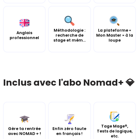
Méthodologie :
La plateforme «
Anglais
recherche de
Mon Master » à la
professionnel
stage et mém...
loupe
Inclus avec l'abo Nomad+ 💎
Tage Mage®,
Gère ta rentrée
Enfin zéro faute
Tests de logique,
avec NOMAD + !
en français !
etc.