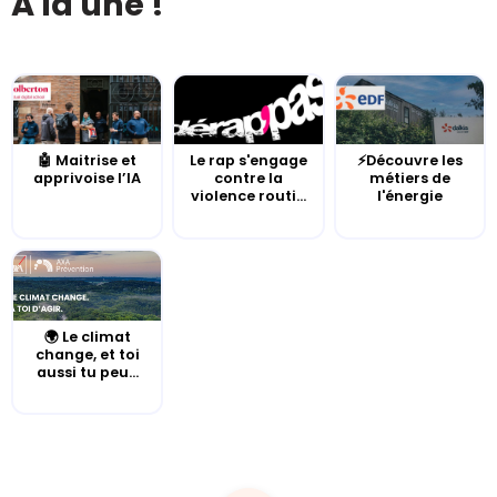
À la une !
🤖 Maitrise et
Le rap s'engage
⚡Découvre les
apprivoise l’IA
contre la
métiers de
violence routi...
l'énergie
🌍 Le climat
change, et toi
aussi tu peu...