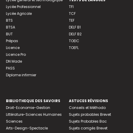
Lycée Professionnel
TFI
Lycée Agricole
TCF
BTS
TEF
BTSA
DELF B1
BUT
DELF B2
Prépas
TOEIC
Licence
TOEFL
Licence Pro
DN Made
PASS
Diplome infirmier
BIBLIOTHEQUE DES SAVOIRS
ASTUCES RÉVISIONS
Droit-Economie-Gestion
Conseils et Méthodo
Littérature-Sciences Humaines
Sujets probables Brevet
Sciences
Sujets Probables Bac
Arts-Design-Spectacle
Sujets corrigés Brevet