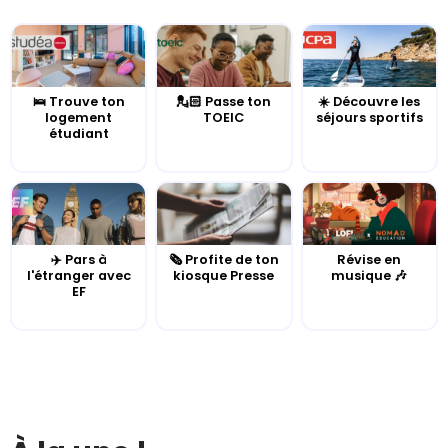
🛌 Trouve ton
💂🏻 Passe ton
☀️ Découvre les
logement
TOEIC
séjours sportifs
étudiant
✈️ Pars à
🗞️ Profite de ton
Révise en
l'étranger avec
kiosque Presse
musique 🎶
EF