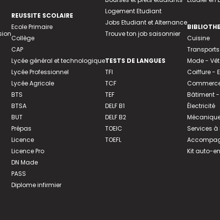
Logement Etudiant
REUSSITE SCOLAIRE
Jobs Etudiant et Alternance
Ecole Primaire
BIBLIOTH
sion
Trouve ton job saisonnier
Collège
Cuisine
CAP
Transports
Lycée général et technologique
TESTS DE LANGUES
Mode - Vê
Lycée Professionnel
TFI
Coiffure -
Lycée Agricole
TCF
Commerce 
BTS
TEF
Bâtiment -
BTSA
DELF B1
Électricité
BUT
DELF B2
Mécanique
Prépas
TOEIC
Services à
Licence
TOEFL
Accompagn
Licence Pro
Kit auto-e
DN Made
PASS
Diplome infirmier