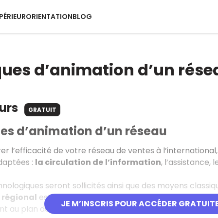
PÉRIEUR
ORIENTATION
BLOG
ues d’animation d’un rése
ours
GRATUIT
es d’animation d’un réseau
rer l’efficacité de votre réseau de ventes à l’internatio
daptées :
la circulation de
l’information
, l’assistance, 
chnologiques seront sollicités ainsi que des moyens class
 régional
est chargé de s’assurer que les ressources néc
JE M’INSCRIS POUR ACCÉDER GRATUIT
au plan de développement. Il vérifie le bon fonctionneme