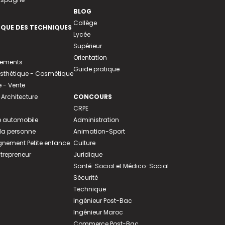
BLOG
Collège
EQUE DES TECHNIQUES
Lycée
Supérieur
Orientation
tements
Guide pratique
 Esthétique - Cosmétique
- Vente
 Architecture
CONCOURS
CRPE
 automobile
Administration
 la personne
Animation-Sport
ement Petite enfance
Culture
ntrepreneur
Juridique
Santé-Social et Médico-Social
Sécurité
Technique
Ingénieur Post-Bac
Ingénieur Maroc
Commerce Post-Bac