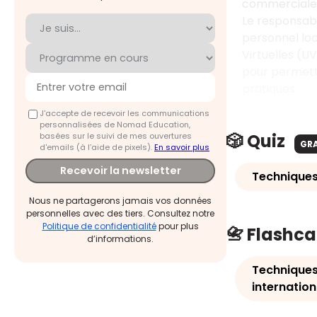
commerciale
Le responsabl
personnel loc
Virtuelles (
pour permettr
pratiques.
J'accepte de recevoir les communications
personnalisées de Nomad Education,
🎲 Quiz
basées sur le suivi de mes ouvertures
GR
d'emails (à l’aide de pixels).
En savoir plus
Recevoir la newsletter
Techniques
Nous ne partagerons jamais vos données
personnelles avec des tiers. Consultez notre
Politique de confidentialité
pour plus
📇 Flashc
d’informations.
Techniques
internation