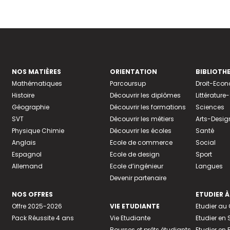
NOS MATIÈRES
ORIENTATION
BIBLIOTH
Mathématiques
Parcoursup
Droit-Eco
Histoire
Découvrir les diplômes
Littératur
Géographie
Découvrir les formations
Sciences
SVT
Découvrir les métiers
Arts-Desig
Physique Chimie
Découvrir les écoles
Santé
Anglais
Ecole de commerce
Social
Espagnol
Ecole de design
Sport
Allemand
Ecole d’ingénieur
Langues
Devenir partenaire
NOS OFFRES
ETUDIER À
Offre 2025-2026
VIE ETUDIANTE
Etudier a
Pack Réussite 4 ans
Vie Etudiante
Etudier en 
Bourses et prêts étudiants
Etudier en