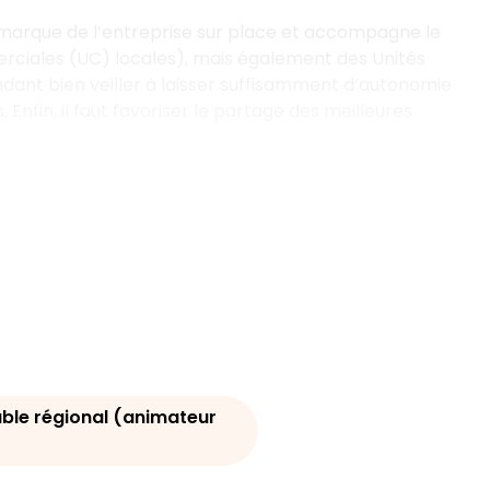
 marque de l’entreprise sur place et accompagne le
erciales (UC) locales), mais également des Unités
endant bien veiller à laisser suffisamment d’autonomie
nfin, il faut favoriser le partage des meilleures
ble régional (animateur