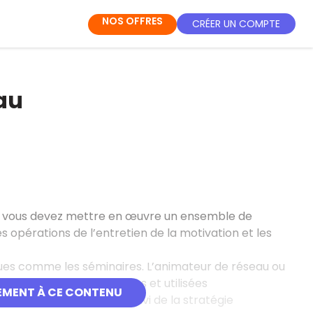
NOS OFFRES
CRÉER UN COMPTE
au
nal, vous devez mettre en œuvre un ensemble de
les opérations de l’entretien de la motivation et les
iques comme les séminaires. L’animateur de réseau ou
essaires sont rassemblées et utilisées
EMENT À CE CONTENU
nt des équipes et du suivi de la stratégie