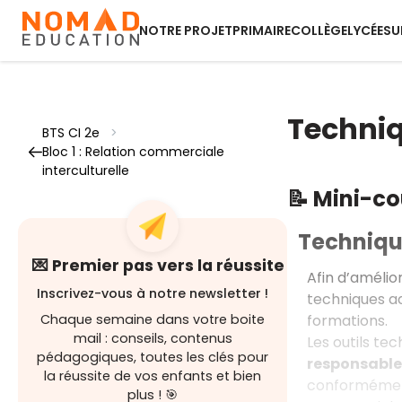
NOTRE PROJET
PRIMAIRE
COLLÈGE
LYCÉE
SU
Techniq
BTS CI 2e
>
Bloc 1 : Relation commerciale
interculturelle
📝 Mini-c
Techniqu
💌 Premier pas vers la réussite
Afin d’amélio
Inscrivez-vous à notre newsletter !
techniques a
formations.
Chaque semaine dans votre boite
mail : conseils, contenus
Les outils te
pédagogiques, toutes les clés pour
responsable
la réussite de vos enfants et bien
conformément 
plus ! 🎯