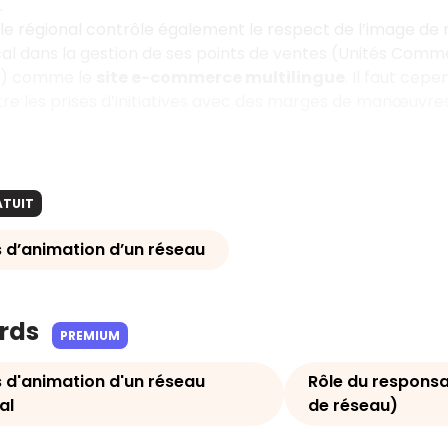
.
e régional contrôle également le respect de l’image de
al dans la gestion de ses points de ventes (Unités Comm
UV) comme le
site e-commerce multilingue
. Il faut cep
e les prises d’initiatives avec des marges de manœuvres. E
ATUIT
 d’animation d’un réseau
ards
PREMIUM
 d'animation d'un réseau
Rôle du responsa
al
de réseau)