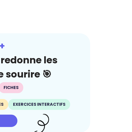
+
redonne les
 sourire 🎯
FICHES
ES
EXERCICES INTERACTIFS