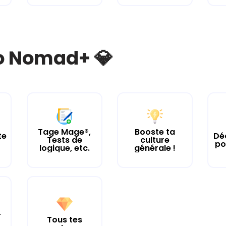
bo Nomad+ 💎
Tage Mage®,
Booste ta
te
Dé
Tests de
culture
po
logique, etc.
générale !
r
Tous tes