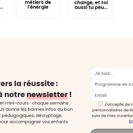
métiers de
change, et toi
..
l'énergie
aussi tu peu...
Je suis...
ers la réussite :
Programme en c
à notre
newsletter
!
 et mini-cours : chaque semaine
J'accepte de 
ous donne les bonnes infos au bon
personnalisées de N
s pédagogiques, décryptage,
suivi de mes ouverture
En
és pour accompagner vos enfants