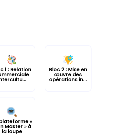
c 1 : Relation
Bloc 2 : Mise en
ommerciale
œuvre des
ntercultu...
opérations in...
plateforme «
n Master » à
la loupe