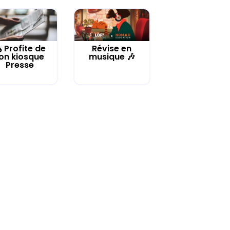
️ Profite de
Révise en
on kiosque
musique 🎶
Presse