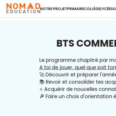
NOTRE PROJET
PRIMAIRE
COLLÈGE
LYCÉE
SU
BTS COMMER
Le programme chapitré par mati
A toi de jouer, quel que soit ton
🚀 Découvrir et préparer l'anné
📚 Revoir et consolider tes acq
⭐️ Acquérir de nouvelles conna
🔎 Faire un choix d'orientation é