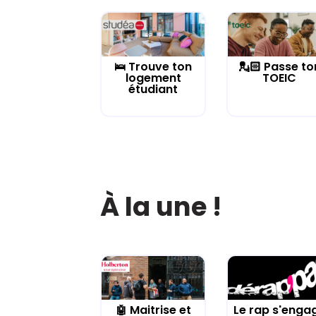
🛌 Trouve ton
💂🏻 Passe to
logement
TOEIC
étudiant
À la une !
🤖 Maitrise et
Le rap s'enga