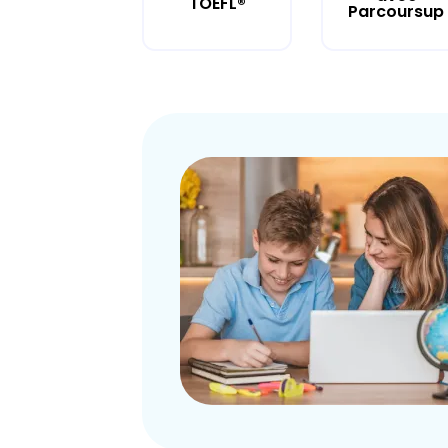
TOEFL®
Parcoursup