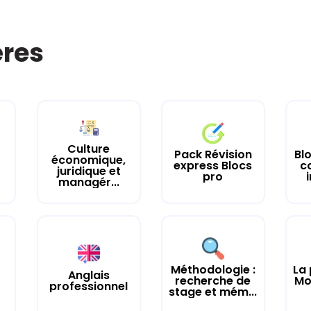
ères
Culture
Pack Révision
Blo
économique,
express Blocs
c
juridique et
pro
i
managér...
Méthodologie :
La 
Anglais
recherche de
Mo
professionnel
stage et mém...