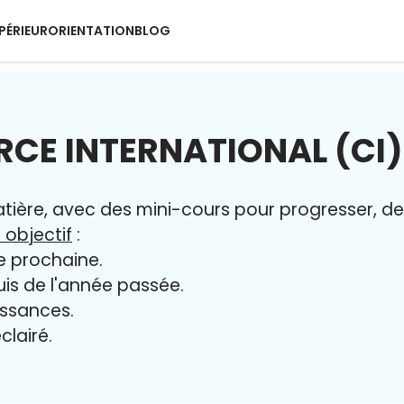
PÉRIEUR
ORIENTATION
BLOG
CE INTERNATIONAL (CI)
ère, avec des mini-cours pour progresser, des 
 objectif
:
e prochaine.
uis de l'année passée.
issances.
clairé.