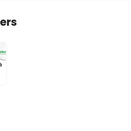
iers
à