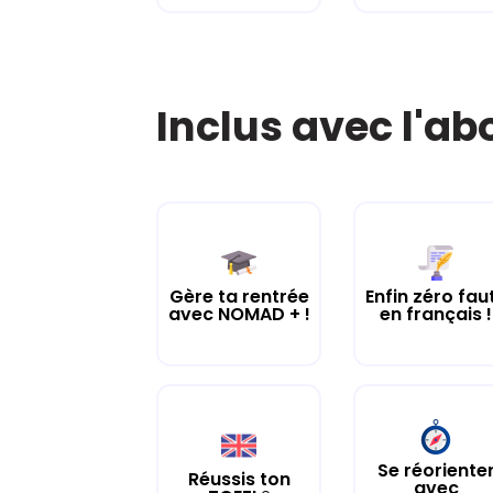
Inclus avec l'a
Gère ta rentrée
Enfin zéro fau
avec NOMAD + !
en français !
Se réoriente
Réussis ton
avec