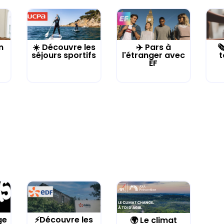
n
☀️ Découvre les
✈️ Pars à

séjours sportifs
l'étranger avec
t
EF
ge
⚡Découvre les
🌍 Le climat