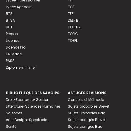
Lycée Professionnel
TFI
Lycée Agricole
TCF
BTS
TEF
BTSA
DELF B1
BUT
DELF B2
Prépas
TOEIC
Licence
TOEFL
Licence Pro
DN Made
PASS
Diplome infirmier
BIBLIOTHEQUE DES SAVOIRS
ASTUCES RÉVISIONS
Droit-Economie-Gestion
Conseils et Méthodo
Littérature-Sciences Humaines
Sujets probables Brevet
Sciences
Sujets Probables Bac
Arts-Design-Spectacle
Sujets corrigés Brevet
Santé
Sujets corrigés Bac