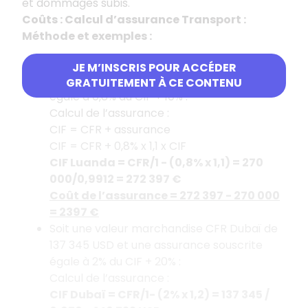
et dommages subis.
Coûts : Calcul d’assurance Transport :
Méthode et exemples :
Soit une valeur marchandise CFR Luanda de
JE M’INSCRIS POUR ACCÉDER
270 000 € et une assurance souscrite
GRATUITEMENT À CE CONTENU
égale à 0,8% du CIF + 10% :
Calcul de l’assurance :
CIF = CFR + assurance
CIF = CFR + 0,8% x 1,1 x CIF
CIF Luanda = CFR/1 - (0,8% x 1,1) = 270
000/0,9912 = 272 397 €
Coût de l’assurance = 272 397 - 270 000
= 2397 €
Soit une valeur marchandise CFR Dubaï de
137 345 USD et une assurance souscrite
égale à 2% du CIF + 20% :
Calcul de l’assurance :
CIF Dubaï = CFR/1- (2% x 1,2) = 137 345 /