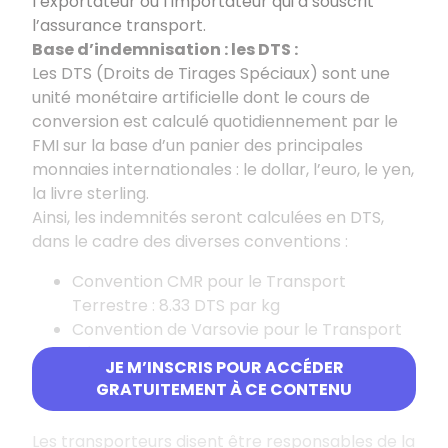
l’exportateur ou l’importateur qui a souscrit
l’assurance transport.
Base d’indemnisation : les DTS :
Les DTS (Droits de Tirages Spéciaux) sont une
unité monétaire artificielle dont le cours de
conversion est calculé quotidiennement par le
FMI sur la base d’un panier des principales
monnaies internationales : le dollar, l’euro, le yen,
la livre sterling.
Ainsi, les indemnités seront calculées en DTS,
dans le cadre des diverses conventions :
Convention CMR pour le Transport
Terrestre : 8.33 DTS par kg
Convention de Varsovie pour le Transport
Aérien : 16.5837 DTS par kg
JE M’INSCRIS POUR ACCÉDER
Convention de Wisby & La Haye pour le
GRATUITEMENT À CE CONTENU
Transport Maritime : 2 DTS par kg
Les transporteurs disent être responsables de la