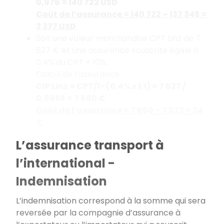
0,976 = 140 722 USD
Coût de l’assurance = 140 722 – 137 345 =
3 377 USD
Soit une valeur marchandise CPT Linz de 7
627 € et une assurance souscrite égale à
0,4% du CPT + 10% :
Calcul de l’assurance :
CIP Linz = CPT/1- (0,4% x 1,1) = 7 627 /
0,9956 = 7 660 €
Coût de l’assurance = 7 660 – 7 627 = 34
€
L’assurance transport à
l’international -
Indemnisation
L’indemnisation correspond à la somme qui sera
reversée par la compagnie d’assurance à