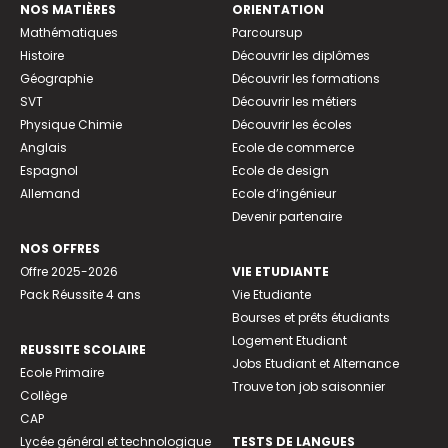
NOS MATIÈRES
ORIENTATION
Mathématiques
Parcoursup
Histoire
Découvrir les diplômes
Géographie
Découvrir les formations
SVT
Découvrir les métiers
Physique Chimie
Découvrir les écoles
Anglais
Ecole de commerce
Espagnol
Ecole de design
Allemand
Ecole d’ingénieur
Devenir partenaire
NOS OFFRES
Offre 2025-2026
VIE ETUDIANTE
Pack Réussite 4 ans
Vie Etudiante
Bourses et prêts étudiants
Logement Etudiant
REUSSITE SCOLAIRE
Jobs Etudiant et Alternance
Ecole Primaire
Trouve ton job saisonnier
Collège
CAP
Lycée général et technologique
TESTS DE LANGUES