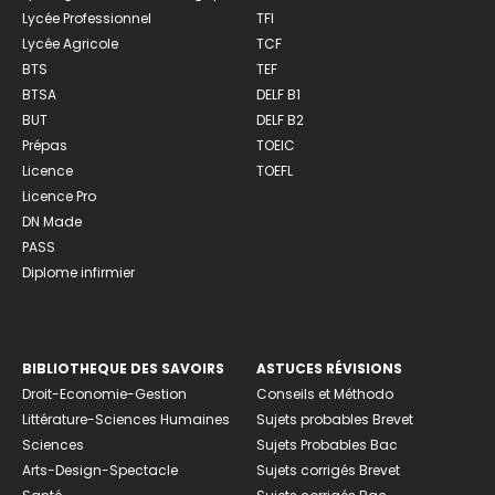
Lycée Professionnel
TFI
Lycée Agricole
TCF
BTS
TEF
BTSA
DELF B1
BUT
DELF B2
Prépas
TOEIC
Licence
TOEFL
Licence Pro
DN Made
PASS
Diplome infirmier
BIBLIOTHEQUE DES SAVOIRS
ASTUCES RÉVISIONS
Droit-Economie-Gestion
Conseils et Méthodo
Littérature-Sciences Humaines
Sujets probables Brevet
Sciences
Sujets Probables Bac
Arts-Design-Spectacle
Sujets corrigés Brevet