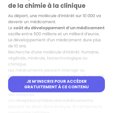
de la chimie à la clinique
Au départ,
une molécule d’intérêt sur 10 000 va
devenir un médicament.
Le
coût du développement d’un médicament
oscille entre 500 millions et un milliard d’euros.
Le développement d’un médicament dure plus
de 10 ans.
Recherche d’une molécule d’intérêt: humaine,
végétale, minérale, biotechnologique ou
chimique.
Les médicaments peuvent interagir ou
remplacer une substance endogène, ils peuvent
JE M’INSCRIS POUR ACCÉDER
interagir avec les micro-organismes
GRATUITEMENT À CE CONTENU
pathogènes ou avec des canaux et récepteurs,
des enzymes.
Les
récepteurs/cibles des médicaments
peuvent se situer dans le noyau, le cytosol ou la
membrane cellulaire.