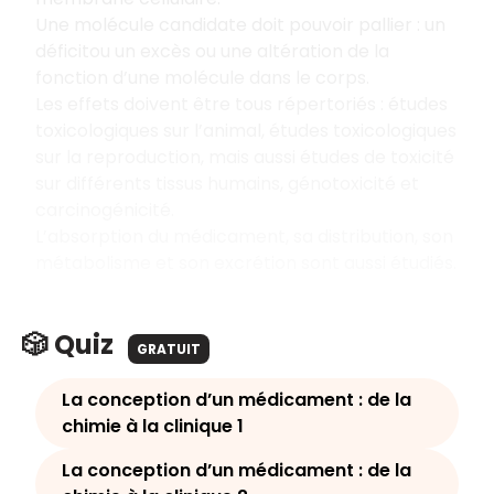
Une molécule candidate doit pouvoir pallier : un
déficit
ou un excès ou une altération de la
fonction d’une molécule dans le corps.
Les effets doivent être tous répertoriés : études
toxicologiques sur l’animal, études toxicologiques
sur la reproduction, mais aussi études de toxicité
sur différents tissus humains,
g
énotoxicité et
carcinogénicité.
L’absorption du médicament, sa distribution, son
métabolisme et son excrétion sont aussi étudiés.
🎲 Quiz
GRATUIT
La conception d’un médicament : de la
chimie à la clinique 1
La conception d’un médicament : de la