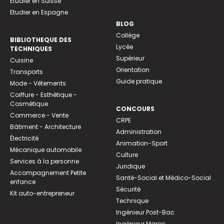
Etudier en Suisse
Etudier en Espagne
BLOG
Collège
BIBLIOTHEQUE DES
Lycée
TECHNIQUES
Supérieur
Cuisine
Orientation
Transports
Guide pratique
Mode - Vêtements
Coiffure - Esthétique -
Cosmétique
CONCOURS
Commerce - Vente
CRPE
Bâtiment - Architecture
Administration
Électricité
Animation-Sport
Mécanique automobile
Culture
Services à la personne
Juridique
Accompagnement Petite
Santé-Social et Médico-Social
enfance
Sécurité
Kit auto-entrepreneur
Technique
Ingénieur Post-Bac
Ingénieur Maroc