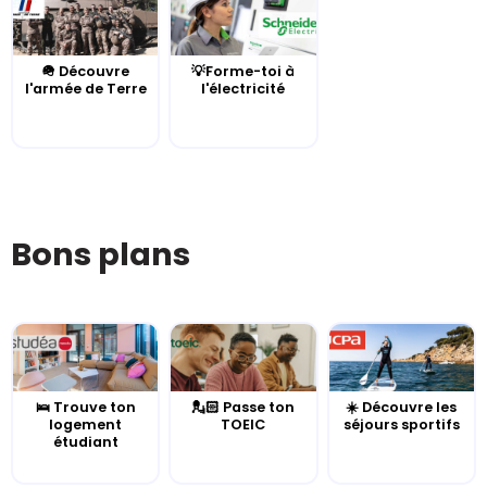
🪖 Découvre
💡Forme-toi à
l'armée de Terre
l'électricité
Bons plans
🛌 Trouve ton
💂🏻 Passe ton
☀️ Découvre les
logement
TOEIC
séjours sportifs
étudiant