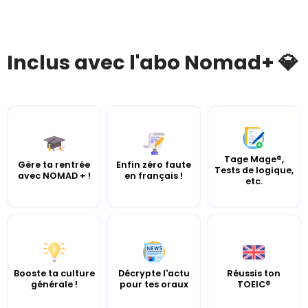
Inclus avec l'abo Nomad+ 💎
Tage Mage®,
Gère ta rentrée
Enfin zéro faute
Tests de logique,
avec NOMAD + !
en français !
etc.
Booste ta culture
Décrypte l'actu
Réussis ton
générale !
pour tes oraux
TOEIC®