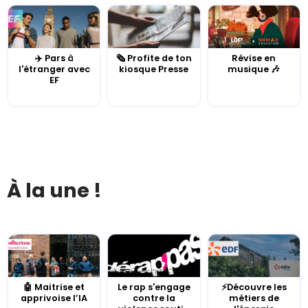
✈️ Pars à
🗞️ Profite de ton
Révise en
l'étranger avec
kiosque Presse
musique 🎶
EF
À la une !
🤖 Maitrise et
Le rap s'engage
⚡Découvre les
apprivoise l’IA
contre la
métiers de