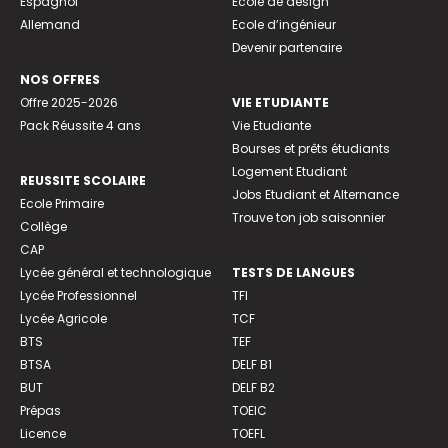
Espagnol
Ecole de design
Allemand
Ecole d’ingénieur
Devenir partenaire
NOS OFFRES
Offre 2025-2026
VIE ETUDIANTE
Pack Réussite 4 ans
Vie Etudiante
Bourses et prêts étudiants
Logement Etudiant
REUSSITE SCOLAIRE
Jobs Etudiant et Alternance
Ecole Primaire
Trouve ton job saisonnier
Collège
CAP
Lycée général et technologique
TESTS DE LANGUES
Lycée Professionnel
TFI
Lycée Agricole
TCF
BTS
TEF
BTSA
DELF B1
BUT
DELF B2
Prépas
TOEIC
Licence
TOEFL