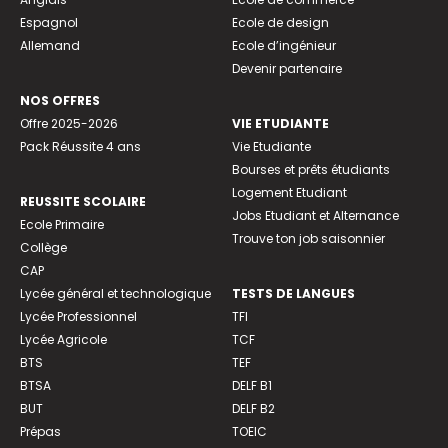
Espagnol
Ecole de design
Allemand
Ecole d’ingénieur
Devenir partenaire
NOS OFFRES
Offre 2025-2026
VIE ETUDIANTE
Pack Réussite 4 ans
Vie Etudiante
Bourses et prêts étudiants
Logement Etudiant
REUSSITE SCOLAIRE
Jobs Etudiant et Alternance
Ecole Primaire
Trouve ton job saisonnier
Collège
CAP
Lycée général et technologique
TESTS DE LANGUES
Lycée Professionnel
TFI
Lycée Agricole
TCF
BTS
TEF
BTSA
DELF B1
BUT
DELF B2
Prépas
TOEIC