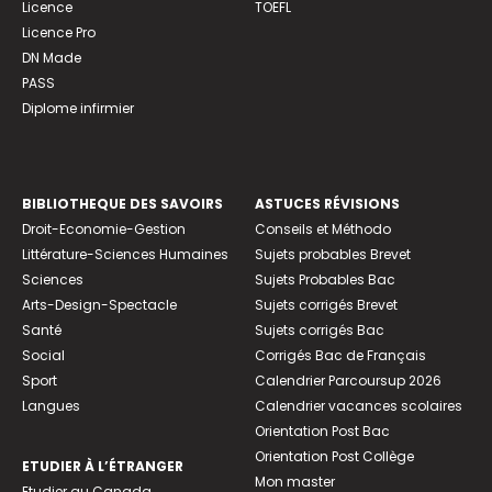
Licence
TOEFL
Licence Pro
DN Made
PASS
Diplome infirmier
BIBLIOTHEQUE DES SAVOIRS
ASTUCES RÉVISIONS
Droit-Economie-Gestion
Conseils et Méthodo
Littérature-Sciences Humaines
Sujets probables Brevet
Sciences
Sujets Probables Bac
Arts-Design-Spectacle
Sujets corrigés Brevet
Santé
Sujets corrigés Bac
Social
Corrigés Bac de Français
Sport
Calendrier Parcoursup 2026
Langues
Calendrier vacances scolaires
Orientation Post Bac
Orientation Post Collège
ETUDIER À L’ÉTRANGER
Mon master
Etudier au Canada