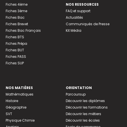
Fiches 4ème
NOS RESSOURCES
Fiches 3ème
FAQ et support
Fiches Bac
Actualités
Fiches Brevet
Communiqués de Presse
Fiches Bac Français
Kit Média
Fiches BTS
Fiches Prépa
Fiches BUT
Fiches PASS
Fiches SUP
NOS MATIÈRES
ORIENTATION
Mathématiques
Parcoursup
Histoire
Découvrir les diplômes
Géographie
Découvrir les formations
SVT
Découvrir les métiers
Physique Chimie
Découvrir les écoles
Anglais
Ecole de commerce