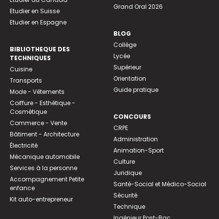
Grand Oral 2026
Etudier en Suisse
Etudier en Espagne
BLOG
Collège
BIBLIOTHEQUE DES
Lycée
TECHNIQUES
Supérieur
Cuisine
Orientation
Transports
Guide pratique
Mode - Vêtements
Coiffure - Esthétique -
Cosmétique
CONCOURS
Commerce - Vente
CRPE
Bâtiment - Architecture
Administration
Électricité
Animation-Sport
Mécanique automobile
Culture
Services à la personne
Juridique
Accompagnement Petite
Santé-Social et Médico-Social
enfance
Sécurité
Kit auto-entrepreneur
Technique
Ingénieur Post-Bac