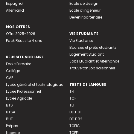
Espagnol
Ecole de design
Allemand
Ecole d’ingénieur
Devenir partenaire
NOS OFFRES
Offre 2025-2026
VIE ETUDIANTE
Pack Réussite 4 ans
Vie Etudiante
Bourses et prêts étudiants
Logement Etudiant
REUSSITE SCOLAIRE
Jobs Etudiant et Alternance
Ecole Primaire
Trouve ton job saisonnier
Collège
CAP
Lycée général et technologique
TESTS DE LANGUES
Lycée Professionnel
TFI
Lycée Agricole
TCF
BTS
TEF
BTSA
DELF B1
BUT
DELF B2
Prépas
TOEIC
Licence
TOEFL