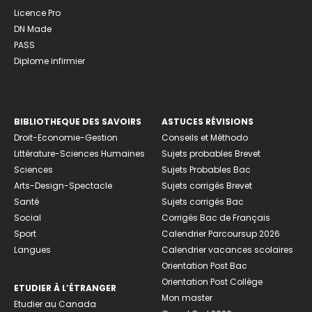
Licence Pro
DN Made
PASS
Diplome infirmier
BIBLIOTHEQUE DES SAVOIRS
ASTUCES RÉVISIONS
Droit-Economie-Gestion
Conseils et Méthodo
Littérature-Sciences Humaines
Sujets probables Brevet
Sciences
Sujets Probables Bac
Arts-Design-Spectacle
Sujets corrigés Brevet
Santé
Sujets corrigés Bac
Social
Corrigés Bac de Français
Sport
Calendrier Parcoursup 2026
Langues
Calendrier vacances scolaires
Orientation Post Bac
Orientation Post Collège
ETUDIER À L’ÉTRANGER
Mon master
Etudier au Canada