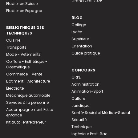
Grand Oral 2026
Etudier en Suisse
Etudier en Espagne
BLOG
Collège
BIBLIOTHEQUE DES
Lycée
TECHNIQUES
Supérieur
Cuisine
Orientation
Transports
Guide pratique
Mode - Vêtements
Coiffure - Esthétique -
Cosmétique
CONCOURS
Commerce - Vente
CRPE
Bâtiment - Architecture
Administration
Électricité
Animation-Sport
Mécanique automobile
Culture
Services à la personne
Juridique
Accompagnement Petite
Santé-Social et Médico-Social
enfance
Sécurité
Kit auto-entrepreneur
Technique
Ingénieur Post-Bac