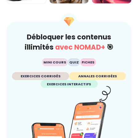
Dérap'Pas, le
Carré sur la
Fake ou pas ?
projet
route... je gère
Dis-moi c'que tu
avant qu'ç...
crois
Débloquer les contenus
illimités
avec NOMAD+
🎯
MINI COURS
QUIZ
FICHES
EXERCICES CORRIGÉS
ANNALES CORRIGÉES
EXERCICES INTERACTIFS