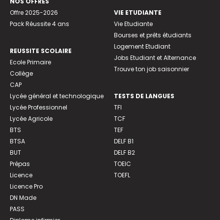
NOS OFFRES
Offre 2025-2026
VIE ETUDIANTE
Pack Réussite 4 ans
Vie Etudiante
Bourses et prêts étudiants
Logement Etudiant
REUSSITE SCOLAIRE
Jobs Etudiant et Alternance
Ecole Primaire
Trouve ton job saisonnier
Collège
CAP
Lycée général et technologique
TESTS DE LANGUES
Lycée Professionnel
TFI
Lycée Agricole
TCF
BTS
TEF
BTSA
DELF B1
BUT
DELF B2
Prépas
TOEIC
Licence
TOEFL
Licence Pro
DN Made
PASS