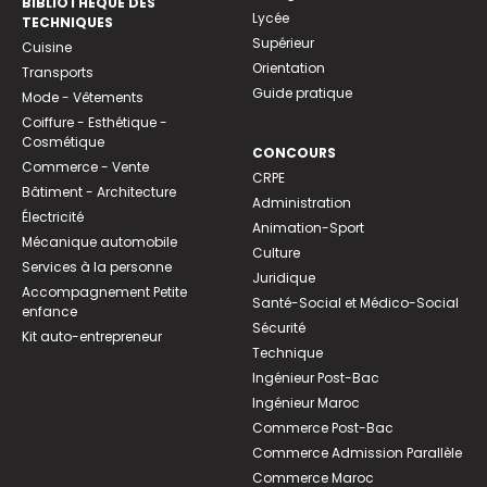
BIBLIOTHEQUE DES
Lycée
TECHNIQUES
Supérieur
Cuisine
Orientation
Transports
Guide pratique
Mode - Vêtements
Coiffure - Esthétique -
Cosmétique
CONCOURS
Commerce - Vente
CRPE
Bâtiment - Architecture
Administration
Électricité
Animation-Sport
Mécanique automobile
Culture
Services à la personne
Juridique
Accompagnement Petite
Santé-Social et Médico-Social
enfance
Sécurité
Kit auto-entrepreneur
Technique
Ingénieur Post-Bac
Ingénieur Maroc
Commerce Post-Bac
Commerce Admission Parallèle
Commerce Maroc