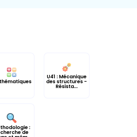
U41 : Mécanique
thématiques
des structures -
Résista...
thodologie :
echerche de