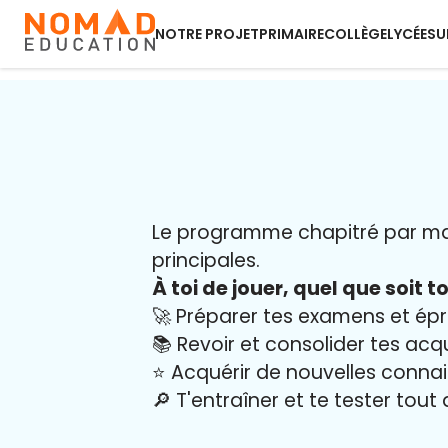
NOTRE PROJET
PRIMAIRE
COLLÈGE
LYCÉE
SU
Le programme chapitré par mati
principales.
À toi de jouer, quel que soit to
🚀 Préparer tes examens et ép
📚 Revoir et consolider tes acq
⭐️ Acquérir de nouvelles conna
🔎 T'entraîner et te tester tout