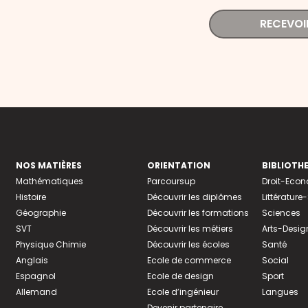
RECEVOI
NOS MATIÈRES
ORIENTATION
BIBLIOTH
Mathématiques
Parcoursup
Droit-Eco
Histoire
Découvrir les diplômes
Littératur
Géographie
Découvrir les formations
Sciences
SVT
Découvrir les métiers
Arts-Desig
Physique Chimie
Découvrir les écoles
Santé
Anglais
Ecole de commerce
Social
Espagnol
Ecole de design
Sport
Allemand
Ecole d’ingénieur
Langues
Devenir partenaire