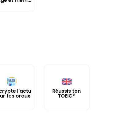
age et mém...
crypte l'actu
Réussis ton
ur tes oraux
TOEIC®