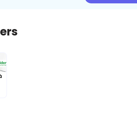
iers
à