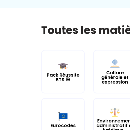
Toutes les mati
Culture
Pack Réussite
générale et
BTS 🎯
expression
Environneme
Eurocodes
administratif 