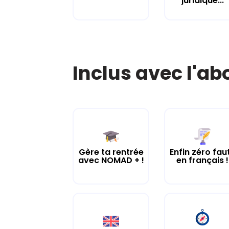
juridique...
Inclus avec l'a
Gère ta rentrée
Enfin zéro fau
avec NOMAD + !
en français !