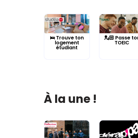
🛌 Trouve ton
💂🏻 Passe to
logement
TOEIC
étudiant
À la une !