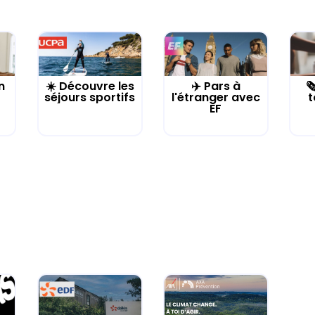
n
☀️ Découvre les
✈️ Pars à

séjours sportifs
l'étranger avec
t
EF