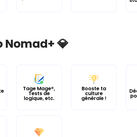
st
bo Nomad+ 💎
Tage Mage®,
Booste ta
te
Dé
Tests de
culture
po
logique, etc.
générale !