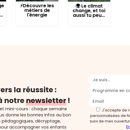
ge
⚡Découvre les
🌍 Le climat
métiers de
change, et toi
..
l'énergie
aussi tu peu...
Je suis...
ers la réussite :
Programme en c
à notre
newsletter
!
 et mini-cours : chaque semaine
J'accepte de 
ous donne les bonnes infos au bon
personnalisées de N
s pédagogiques, décryptage,
suivi de mes ouverture
En
és pour accompagner vos enfants