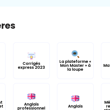
ères
La plateforme «
Corrigés
Mon Master » à
Ma
express 2023
la loupe
nt
Mé
Anglais
et
Anglais
r
professionnel