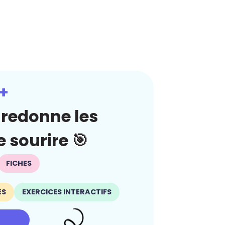
+
redonne les
 sourire 🎯
FICHES
ES
EXERCICES INTERACTIFS