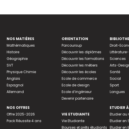
NOS MATIÈRES
ORIENTATION
BIBLIOTH
Mathématiques
Parcoursup
Droit-Eco
Histoire
Découvrir les diplômes
Littératur
Géographie
Découvrir les formations
Sciences
SVT
Découvrir les métiers
Arts-Desig
Physique Chimie
Découvrir les écoles
Santé
Anglais
Ecole de commerce
Social
Espagnol
Ecole de design
Sport
Allemand
Ecole d’ingénieur
Langues
Devenir partenaire
NOS OFFRES
ETUDIER À
Offre 2025-2026
VIE ETUDIANTE
Etudier a
Pack Réussite 4 ans
Vie Etudiante
Etudier en 
Bourses et prêts étudiants
Etudier en