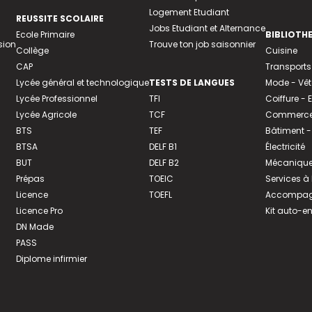
Logement Etudiant
REUSSITE SCOLAIRE
Jobs Etudiant et Alternance
Ecole Primaire
BIBLIOTH
sion
Trouve ton job saisonnier
Collège
Cuisine
CAP
Transports
Lycée général et technologique
TESTS DE LANGUES
Mode - Vê
Lycée Professionnel
TFI
Coiffure -
Lycée Agricole
TCF
Commerce 
BTS
TEF
Bâtiment -
BTSA
DELF B1
Électricité
BUT
DELF B2
Mécanique
Prépas
TOEIC
Services à
Licence
TOEFL
Accompagn
Licence Pro
Kit auto-e
DN Made
PASS
Diplome infirmier