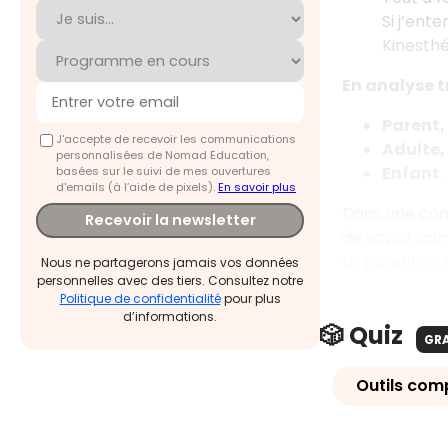
Si j’ente
Kinesthé
En analyse t
Parent,
J'accepte de recevoir les communications
Adulte,
personnalisées de Nomad Education,
Enfant
.
basées sur le suivi de mes ouvertures
d'emails (à l’aide de pixels).
En savoir plus
Dans une comm
Recevoir la newsletter
de savoir co
Le parent se s
Nous ne partagerons jamais vos données
personnelles avec des tiers. Consultez notre
Politique de confidentialité
pour plus
d’informations.
🎲 Quiz
GR
Outils com