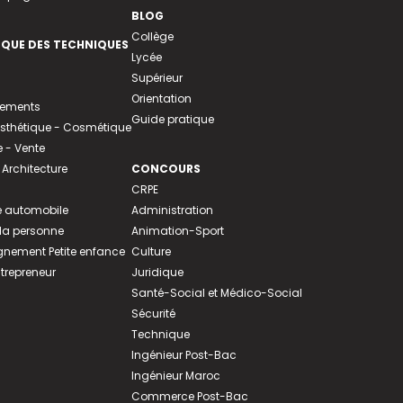
BLOG
Collège
EQUE DES TECHNIQUES
Lycée
Supérieur
Orientation
tements
Guide pratique
 Esthétique - Cosmétique
- Vente
 Architecture
CONCOURS
CRPE
 automobile
Administration
 la personne
Animation-Sport
ement Petite enfance
Culture
ntrepreneur
Juridique
Santé-Social et Médico-Social
Sécurité
Technique
Ingénieur Post-Bac
Ingénieur Maroc
Commerce Post-Bac