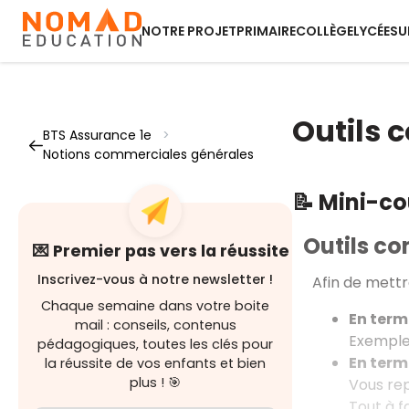
NOTRE PROJET
PRIMAIRE
COLLÈGE
LYCÉE
SU
Outils
BTS Assurance 1e
>
Notions commerciales générales
📝 Mini-c
Outils c
💌 Premier pas vers la réussite
Inscrivez-vous à notre newsletter !
Afin de mettr
Chaque semaine dans votre boite
En term
mail : conseils, contenus
Exemple :
pédagogiques, toutes les clés pour
En term
la réussite de vos enfants et bien
plus ! 🎯
Vous re
Tout à fa