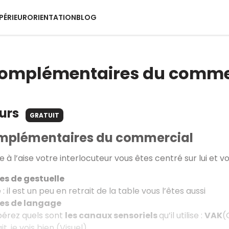
PÉRIEUR
ORIENTATION
BLOG
 complémentaires du comme
ours
GRATUIT
omplémentaires du commercial
e à l’aise votre interlocuteur vous êtes centré sur lui et 
es de gestuelle
 il est un peu en retrait de la table vous l’êtes aussi
es de langage
pérez quels sont
les canaux sensoriels
qu’il utilise :
VAK
(
it, je vois bien (Visuel)