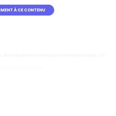
EMENT À CE CONTENU
ssayer le produit, le toucher…
er
dans quel état se situe votre interlocuteur
, afin
enfant est très émotif.