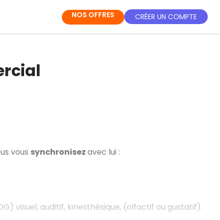
NOS OFFRES
CRÉER UN COMPTE
rcial
vous vous
synchronisez
avec lui :
OG) visuel, auditif, kinesthésique, (olfactif ou gustatif).