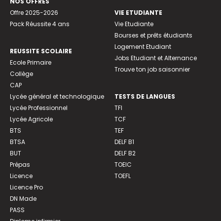
NOS OFFRES
Offre 2025-2026
VIE ETUDIANTE
Pack Réussite 4 ans
Vie Etudiante
Bourses et prêts étudiants
Logement Etudiant
REUSSITE SCOLAIRE
Jobs Etudiant et Alternance
Ecole Primaire
Trouve ton job saisonnier
Collège
CAP
Lycée général et technologique
TESTS DE LANGUES
Lycée Professionnel
TFI
Lycée Agricole
TCF
BTS
TEF
BTSA
DELF B1
BUT
DELF B2
Prépas
TOEIC
Licence
TOEFL
Licence Pro
DN Made
PASS