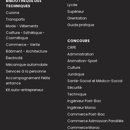
BIBLIOTHEQUE DES
Lycée
TECHNIQUES
Supérieur
Cuisine
Orientation
Transports
Guide pratique
Mode - Vêtements
Coiffure - Esthétique -
Cosmétique
CONCOURS
Commerce - Vente
CRPE
Bâtiment - Architecture
Administration
Électricité
Animation-Sport
Mécanique automobile
Culture
Services à la personne
Juridique
Accompagnement Petite
Santé-Social et Médico-Social
enfance
Sécurité
Kit auto-entrepreneur
Technique
Ingénieur Post-Bac
Ingénieur Maroc
Commerce Post-Bac
Commerce Admission Parallèle
Commerce Maroc