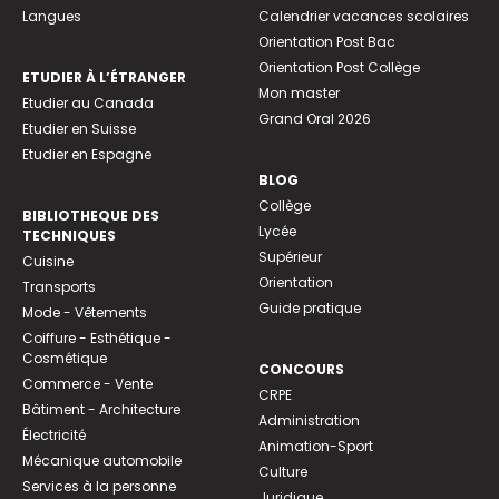
Langues
Calendrier vacances scolaires
Orientation Post Bac
Orientation Post Collège
ETUDIER À L’ÉTRANGER
Mon master
Etudier au Canada
Grand Oral 2026
Etudier en Suisse
Etudier en Espagne
BLOG
Collège
BIBLIOTHEQUE DES
Lycée
TECHNIQUES
Supérieur
Cuisine
Orientation
Transports
Guide pratique
Mode - Vêtements
Coiffure - Esthétique -
Cosmétique
CONCOURS
Commerce - Vente
CRPE
Bâtiment - Architecture
Administration
Électricité
Animation-Sport
Mécanique automobile
Culture
Services à la personne
Juridique