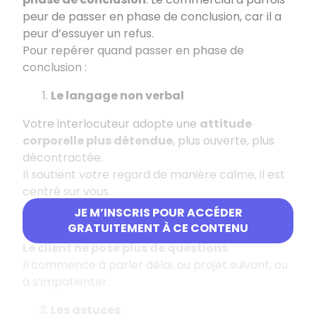
peur de passer en phase de conclusion, car il a
peur d’essuyer un refus.
Pour repérer quand passer en phase de
conclusion :
Le langage non verbal
Votre interlocuteur adopte une
attitude
corporelle plus détendue
, plus ouverte, plus
décontractée.
Il soutient votre regard de manière calme, il est
centré sur vous.
JE M’INSCRIS POUR ACCÉDER
Le langage verbal
GRATUITEMENT À CE CONTENU
Le client ne pose plus de questions
.
Il commence à parler délai, ou projet suivant, ou
à s’impatienter.
Les astuces