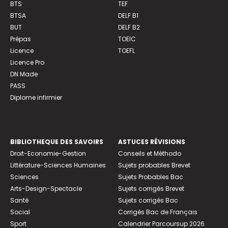
BTS
TEF
BTSA
DELF B1
BUT
DELF B2
Prépas
TOEIC
Licence
TOEFL
Licence Pro
DN Made
PASS
Diplome infirmier
BIBLIOTHEQUE DES SAVOIRS
ASTUCES RÉVISIONS
Droit-Economie-Gestion
Conseils et Méthodo
Littérature-Sciences Humaines
Sujets probables Brevet
Sciences
Sujets Probables Bac
Arts-Design-Spectacle
Sujets corrigés Brevet
Santé
Sujets corrigés Bac
Social
Corrigés Bac de Français
Sport
Calendrier Parcoursup 2026