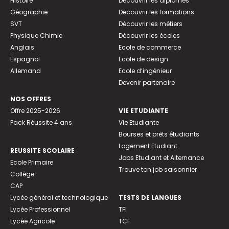
Histoire
Découvrir les diplômes
Géographie
Découvrir les formations
SVT
Découvrir les métiers
Physique Chimie
Découvrir les écoles
Anglais
Ecole de commerce
Espagnol
Ecole de design
Allemand
Ecole d’ingénieur
Devenir partenaire
NOS OFFRES
Offre 2025-2026
VIE ETUDIANTE
Pack Réussite 4 ans
Vie Etudiante
Bourses et prêts étudiants
Logement Etudiant
REUSSITE SCOLAIRE
Jobs Etudiant et Alternance
Ecole Primaire
Trouve ton job saisonnier
Collège
CAP
Lycée général et technologique
TESTS DE LANGUES
Lycée Professionnel
TFI
Lycée Agricole
TCF