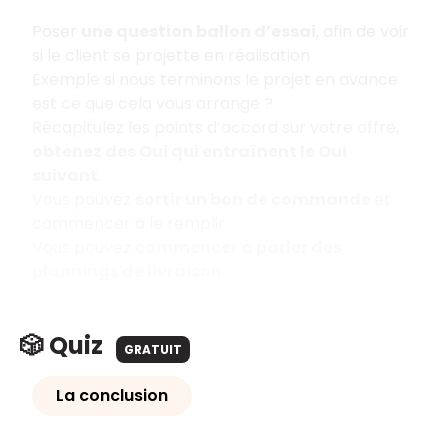
Poser
une question ballon d’essai
, afin de voir
si le client se projette en réalisation
Exemple si nous terminons le projet en avance
est ce que cela vous arrange ?
Récapitulez les points d’accord sur votre offre,
obtenez des Oui qui entraînent le Oui
suivant
.
Vous pouvez
sortir un bon de commande
et
commencer à le remplir.
Vous pouvez
commencer à parler des
plannings de livraison
.
🎲 Quiz
GRATUIT
La conclusion