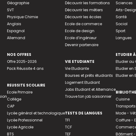
Géographie
Découvrir les formations
Sciences
SVT
Découvrir les métiers
Arts-Desig
Physique Chimie
Découvrir les écoles
Santé
Anglais
Ecole de commerce
Social
Espagnol
Ecole de design
Sport
Allemand
Ecole d’ingénieur
Langues
Devenir partenaire
NOS OFFRES
ETUDIER À
Offre 2025-2026
VIE ETUDIANTE
Etudier a
Pack Réussite 4 ans
Vie Etudiante
Etudier en 
Bourses et prêts étudiants
Etudier en
Logement Etudiant
REUSSITE SCOLAIRE
Jobs Etudiant et Alternance
Ecole Primaire
BIBLIOTH
sion
Trouve ton job saisonnier
Collège
Cuisine
CAP
Transports
Lycée général et technologique
TESTS DE LANGUES
Mode - Vê
Lycée Professionnel
TFI
Coiffure -
Lycée Agricole
TCF
Commerce 
BTS
TEF
Bâtiment -