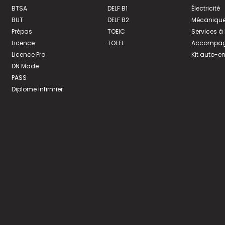
BTSA
DELF B1
Électricité
BUT
DELF B2
Mécanique
Prépas
TOEIC
Services à
Licence
TOEFL
Accompagn
Licence Pro
Kit auto-e
DN Made
PASS
Diplome infirmier