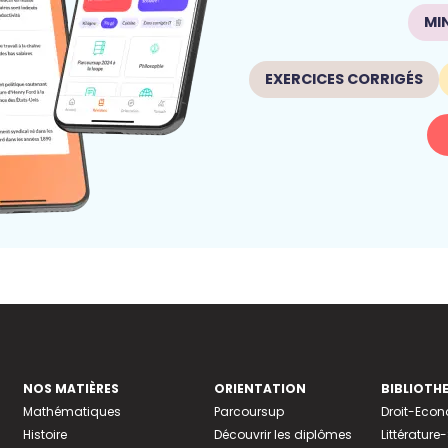
MI
EXERCICES CORRIGÉS
NOS MATIÈRES
ORIENTATION
BIBLIOTH
Mathématiques
Parcoursup
Droit-Eco
Histoire
Découvrir les diplômes
Littératur