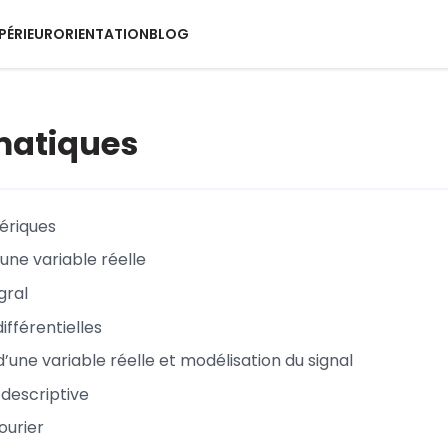
PÉRIEUR
ORIENTATION
BLOG
atiques
ériques
une variable réelle
gral
ifférentielles
’une variable réelle et modélisation du signal
 descriptive
ourier