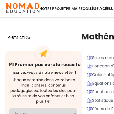
NOTRE PROJET
PRIMAIRE
COLLÈGE
LYCÉE
SU
Mathém
BTS ATI 2e
Suites num
💌 Premier pas vers la réussite
Fonction d'
Inscrivez-vous à notre newsletter !
Calcul inté
Chaque semaine dans votre boite
Équations d
mail : conseils, contenus
pédagogiques, toutes les clés pour
Fonctions d
la réussite de vos enfants et bien
Statistique
plus ! 🎯
Séries de F