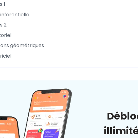
s 1
 inférentielle
s 2
oriel
ions géométriques
iciel
Déblo
illimit