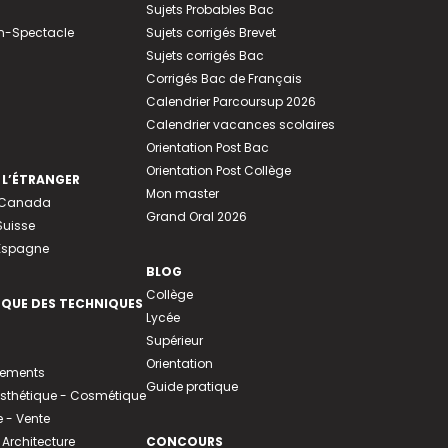
Sujets Probables Bac
n-Spectacle
Sujets corrigés Brevet
Sujets corrigés Bac
Corrigés Bac de Français
Calendrier Parcoursup 2026
Calendrier vacances scolaires
Orientation Post Bac
Orientation Post Collège
 L’ÉTRANGER
Mon master
u Canada
Grand Oral 2026
Suisse
 Espagne
BLOG
Collège
EQUE DES TECHNIQUES
Lycée
Supérieur
Orientation
tements
Guide pratique
 Esthétique - Cosmétique
- Vente
 Architecture
CONCOURS