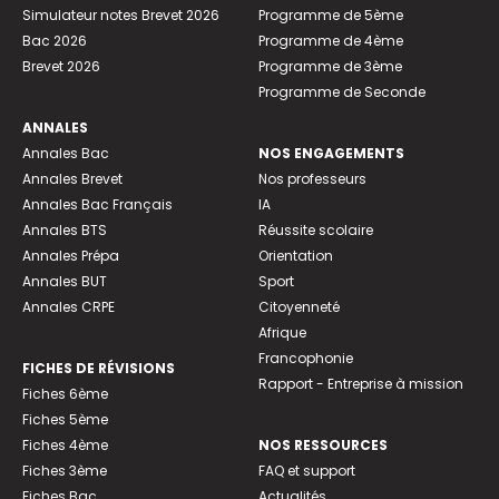
Simulateur notes Brevet 2026
Programme de 5ème
Bac 2026
Programme de 4ème
Brevet 2026
Programme de 3ème
Programme de Seconde
ANNALES
Annales Bac
NOS ENGAGEMENTS
Annales Brevet
Nos professeurs
Annales Bac Français
IA
Annales BTS
Réussite scolaire
Annales Prépa
Orientation
Annales BUT
Sport
Annales CRPE
Citoyenneté
Afrique
Francophonie
FICHES DE RÉVISIONS
Rapport - Entreprise à mission
Fiches 6ème
Fiches 5ème
Fiches 4ème
NOS RESSOURCES
Fiches 3ème
FAQ et support
Fiches Bac
Actualités