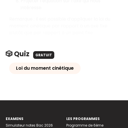
Projeter l’équation sur l’axe qui nous
intéresse.
Remarque : Il est possible d’appliquer la loi du
moment cinétique par rapport à un axe fixe
plutôt que par rapport à un point fixe.
🎲 Quiz
GRATUIT
Loi du moment cinétique
EXAMENS
LES PROGRAMMES
Simulateur notes Bac 2026
Programme de 6ème