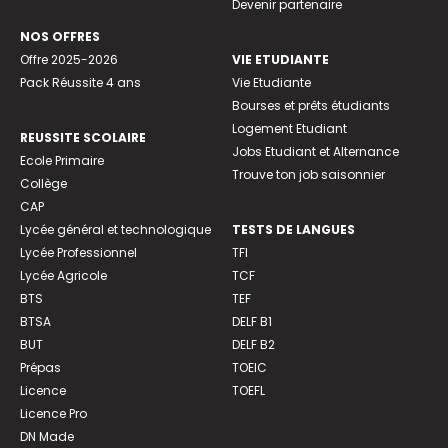
Devenir partenaire
NOS OFFRES
Offre 2025-2026
VIE ETUDIANTE
Pack Réussite 4 ans
Vie Etudiante
Bourses et prêts étudiants
Logement Etudiant
REUSSITE SCOLAIRE
Jobs Etudiant et Alternance
Ecole Primaire
Trouve ton job saisonnier
Collège
CAP
Lycée général et technologique
TESTS DE LANGUES
Lycée Professionnel
TFI
Lycée Agricole
TCF
BTS
TEF
BTSA
DELF B1
BUT
DELF B2
Prépas
TOEIC
Licence
TOEFL
Licence Pro
DN Made