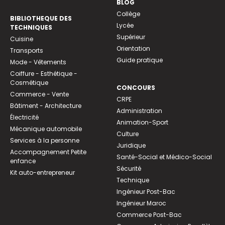
BLOG
Collège
BIBLIOTHEQUE DES
Lycée
TECHNIQUES
Supérieur
Cuisine
Orientation
Transports
Guide pratique
Mode - Vêtements
Coiffure - Esthétique -
Cosmétique
CONCOURS
Commerce - Vente
CRPE
Bâtiment - Architecture
Administration
Électricité
Animation-Sport
Mécanique automobile
Culture
Services à la personne
Juridique
Accompagnement Petite
Santé-Social et Médico-Social
enfance
Sécurité
Kit auto-entrepreneur
Technique
Ingénieur Post-Bac
Ingénieur Maroc
Commerce Post-Bac