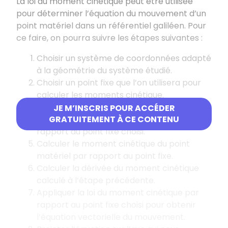
La loi du moment cinétique peut être utilisée
pour déterminer l’équation du mouvement d’un
point matériel dans un référentiel galiléen. Pour
ce faire, on pourra suivre les étapes suivantes :
Choisir un système de coordonnées adapté
à la géométrie du système étudié.
Choisir un point fixe que l’on utilisera pour
calculer les moments cinétique.
Faire un bilan des forces.
JE M’INSCRIS POUR ACCÉDER
Calculer le moment de chaque force par
GRATUITEMENT À CE CONTENU
rapport au point fixe choisi.
Calculer le moment cinétique du point
matériel par rapport au point fixe.
Calculer la dérivée du moment cinétique
calculé à l’étape précédente.
Appliquer la loi du moment cinétique par
rapport au point fixe choisi pour obtenir
l’équation vectorielle du mouvement.