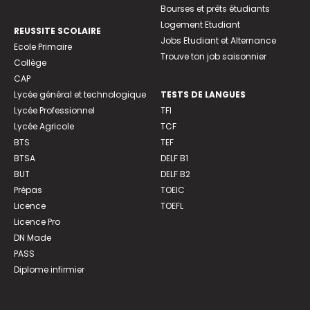
Bourses et prêts étudiants
Logement Etudiant
REUSSITE SCOLAIRE
Jobs Etudiant et Alternance
Ecole Primaire
Trouve ton job saisonnier
Collège
CAP
Lycée général et technologique
TESTS DE LANGUES
Lycée Professionnel
TFI
Lycée Agricole
TCF
BTS
TEF
BTSA
DELF B1
BUT
DELF B2
Prépas
TOEIC
Licence
TOEFL
Licence Pro
DN Made
PASS
Diplome infirmier