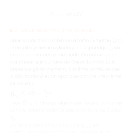
E
→
=
−
g
r
a
d
→
V
3. Calcul via le théorème de Gauss
Dans le cas d’un problème à forte symétrie (par
exemple symétrie cylindrique ou sphérique), on
pourra utiliser cette méthode. On commence
par choisir une
surface de Gauss fermée (elle
présente généralement la même symétrie que
la distribution) et on applique alors le théorème
de Gauss :
∬
S
g
E
→
.
d
S
→
=
Q
i
n
t
ϵ
0
avec
la charge algébrique totale, contenue
Q
i
n
t
dans le volume délimité par la surface de Gauss,
.
S
g
On fera attention au calcul de
en
Q
i
n
t
particulier car son calcul peut nécessiter la