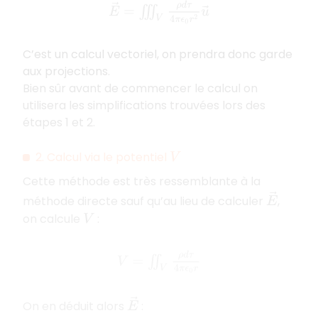
E
→
=
∭
V
ρ
d
τ
4
π
ϵ
0
r
2
u
→
C’est un calcul vectoriel, on prendra donc garde
aux projections.
Bien sûr avant de commencer le calcul on
utilisera les simplifications trouvées lors des
étapes 1 et 2.
2. Calcul via le potentiel
V
Cette méthode est très ressemblante à la
E
→
méthode directe sauf qu’au lieu de calculer
,
on calcule
:
V
V
=
∬
V
ρ
d
τ
4
π
ϵ
0
r
E
→
On en déduit alors
: