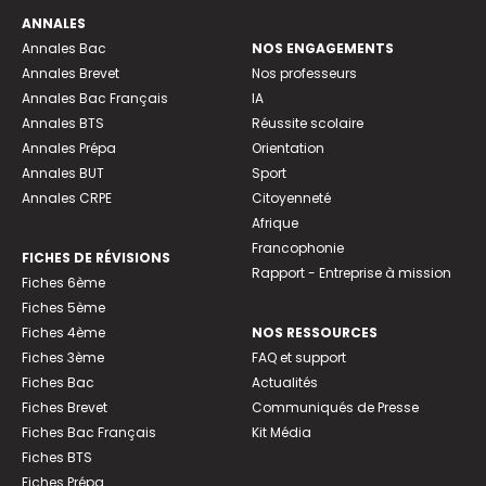
ANNALES
Annales Bac
NOS ENGAGEMENTS
Annales Brevet
Nos professeurs
Annales Bac Français
IA
Annales BTS
Réussite scolaire
Annales Prépa
Orientation
Annales BUT
Sport
Annales CRPE
Citoyenneté
Afrique
Francophonie
FICHES DE RÉVISIONS
Rapport - Entreprise à mission
Fiches 6ème
Fiches 5ème
Fiches 4ème
NOS RESSOURCES
Fiches 3ème
FAQ et support
Fiches Bac
Actualités
Fiches Brevet
Communiqués de Presse
Fiches Bac Français
Kit Média
Fiches BTS
Fiches Prépa