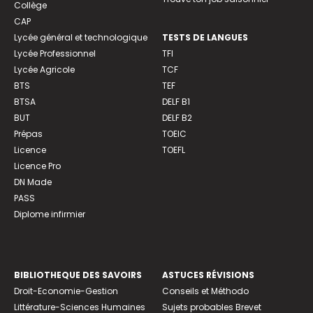
Collège
CAP
Lycée général et technologique
TESTS DE LANGUES
Lycée Professionnel
TFI
Lycée Agricole
TCF
BTS
TEF
BTSA
DELF B1
BUT
DELF B2
Prépas
TOEIC
Licence
TOEFL
Licence Pro
DN Made
PASS
Diplome infirmier
BIBLIOTHEQUE DES SAVOIRS
ASTUCES RÉVISIONS
Droit-Economie-Gestion
Conseils et Méthodo
Littérature-Sciences Humaines
Sujets probables Brevet