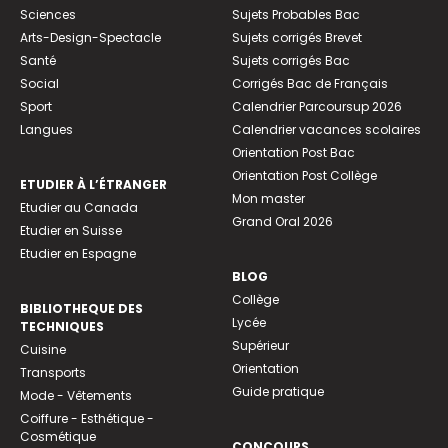
Sciences
Sujets Probables Bac
Arts-Design-Spectacle
Sujets corrigés Brevet
Santé
Sujets corrigés Bac
Social
Corrigés Bac de Français
Sport
Calendrier Parcoursup 2026
Langues
Calendrier vacances scolaires
Orientation Post Bac
Orientation Post Collège
ETUDIER À L’ÉTRANGER
Mon master
Etudier au Canada
Grand Oral 2026
Etudier en Suisse
Etudier en Espagne
BLOG
Collège
BIBLIOTHEQUE DES
Lycée
TECHNIQUES
Supérieur
Cuisine
Orientation
Transports
Guide pratique
Mode - Vêtements
Coiffure - Esthétique -
Cosmétique
CONCOURS