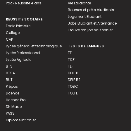
Pack Réussite 4 ans
Vie Etudiante
Bourses et prêts étudiants
Logement Etudiant
REUSSITE SCOLAIRE
Jobs Etudiant et Alternance
Ecole Primaire
Trouve ton job saisonnier
Collège
CAP
Lycée général et technologique
TESTS DE LANGUES
Lycée Professionnel
TFI
Lycée Agricole
TCF
BTS
TEF
BTSA
DELF B1
BUT
DELF B2
Prépas
TOEIC
Licence
TOEFL
Licence Pro
DN Made
PASS
Diplome infirmier