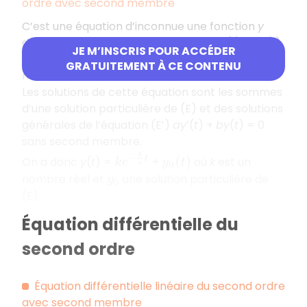
ordre avec second membre
C’est une équation d’inconnue une fonction
y
dérivable qui s’écrit sous la forme :
ay
’(
t
) +
by
(
t
)
JE M’INSCRIS POUR ACCÉDER
=
c
(
t
) (E) où
a
et
b
sont des nombres réels,
a
GRATUITEMENT À CE CONTENU
non nul, et
c
une fonction continue.
Les solutions de cette équation sont les sommes
d’une solution particulière de (E) et des solutions
générales de l’équation (E’)
ay
’(
t
) +
by
(
t
) = 0
sans second membre.
k
e
−
b
a
t
On a donc
y
(
t
) =
+
où
k
est un
y
0
(
t
)
nombre réel et
une solution particulière de
y
0
(E).
Équation différentielle du
second ordre
Équation différentielle linéaire du second ordre
avec second membre