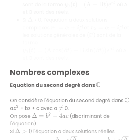
sont de la forme
=
où A
(
A
+
B
t
)
e
r
t
y
0
(
t
)
et B sont des réels.
Si
< 0, l’équation a deux solutions
Δ
complexes
et
et
r
1
=
α
+
i
β
r
2
=
α
−
i
β
les solutions générales de (E’) sont de la
forme
où A
y
0
(
t
)
=
(
A
cos
(
β
t
)
+
B
sin
(
β
t
)
)
e
α
t
et B sont des réels.
Nombres complexes
Equation du second degré dans
C
On considère l'équation du second degré dans
C
a
+ bz + c avec a
0.
z
2
≠
On pose
(discriminant de
Δ
=
b
2
−
4
a
c
l'équation).
Si
l'équation a deux solutions réelles
Δ
>
0
x
1
=
−
b
−
Δ
2
a
x
2
=
−
b
+
Δ
2
a