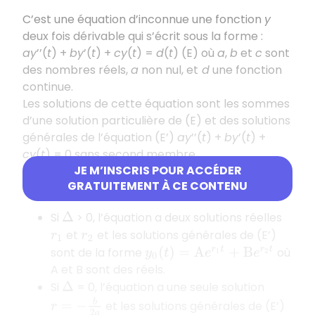
C’est une équation d’inconnue une fonction
y
deux fois dérivable qui s’écrit sous la forme :
ay
’’(
t
) +
by
’(
t
) +
cy
(
t
) =
d
(
t
) (E) où
a
,
b
et
c
sont
des nombres réels,
a
non nul, et
d
une fonction
continue.
Les solutions de cette équation sont les sommes
d’une solution particulière de (E) et des solutions
générales de l’équation (E’)
ay
’’(
t
) +
by
’(
t
) +
cy
(
t
) = 0 sans second membre.
JE M’INSCRIS POUR ACCÉDER
On appelle
équation
a
r
2
+
b
r
+
c
=
0
GRATUITEMENT À CE CONTENU
caractéristique
de (E’).
Si
> 0, l’équation a deux solutions réelles
Δ
et
et les solutions générales de (E’)
r
1
r
2
sont de la forme
où
y
0
(
t
)
=
A
e
r
1
t
+
B
e
r
2
t
A et B sont des réels.
Si
= 0, l’équation a une seule solution
Δ
r
=
−
b
2
a
et les solutions générales de (E’)