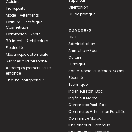
Supérieur
Cuisine
Orientation
Transports
Guide pratique
Mode - Vêtements
Coiffure - Esthétique -
Cosmétique
CONCOURS
Commerce - Vente
CRPE
Bâtiment - Architecture
Administration
Électricité
Animation-Sport
Mécanique automobile
Culture
Services à la personne
Juridique
Accompagnement Petite
Santé-Social et Médico-Social
enfance
Sécurité
Kit auto-entrepreneur
Technique
Ingénieur Post-Bac
Ingénieur Maroc
Commerce Post-Bac
Commerce Admission Parallèle
Commerce Maroc
IEP Concours Commun
IEP Concours Grenoble