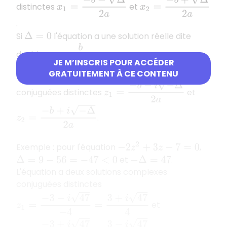
distinctes
et
.
Si
l'équation a une solution réelle dite
Δ
=
0
x
=
−
b
2
a
double
.
JE M’INSCRIS POUR ACCÉDER
Si
l'équation a deux solutions complexes
Δ
<
0
GRATUITEMENT À CE CONTENU
z
1
=
−
b
−
i
−
Δ
2
a
conjuguées distinctes
et
z
2
=
−
b
+
i
−
Δ
2
a
.
Exemple : pour l'équation
,
−
2
z
2
+
3
z
−
7
=
0
et
.
Δ
=
9
−
56
=
−
47
<
0
−
Δ
=
47
L'équation a deux solutions complexes
conjuguées distinctes
z
1
=
−
3
−
i
47
−
4
=
3
+
i
47
4
et
z
2
=
−
3
+
i
47
−
4
=
3
−
i
47
4