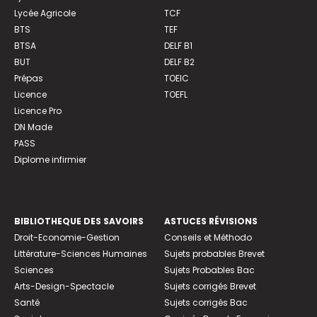
Lycée Agricole
TCF
BTS
TEF
BTSA
DELF B1
BUT
DELF B2
Prépas
TOEIC
Licence
TOEFL
Licence Pro
DN Made
PASS
Diplome infirmier
BIBLIOTHEQUE DES SAVOIRS
ASTUCES RÉVISIONS
Droit-Economie-Gestion
Conseils et Méthodo
Littérature-Sciences Humaines
Sujets probables Brevet
Sciences
Sujets Probables Bac
Arts-Design-Spectacle
Sujets corrigés Brevet
Santé
Sujets corrigés Bac