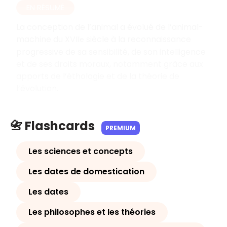
EN RÉSUMÉ
La conception de l’animal a évolué de l’animal-
machine du XVII
siècle à la reconnaissance
e
progressive de sa sensibilité, de son intelligence
et de ses droits moraux, notamment grâce aux
apports de l’éthologie et de la théorie de
l’évolution.
📇 Flashcards
PREMIUM
Les sciences et concepts
Les dates de domestication
Les dates
Les philosophes et les théories