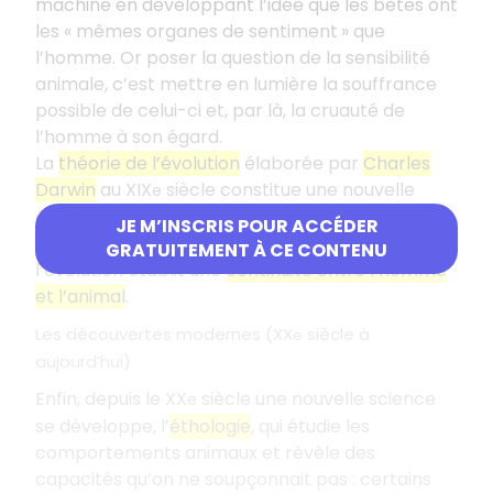
machine en développant l’idée que les bêtes ont
les «
mêmes organes de sentiment » que
l’homme. Or poser la question de la sensibilité
animale, c’est mettre en lumière la souffrance
possible de celui-ci et, par là, la cruauté de
l’homme à son égard.
La
théorie de l’évolution
élaborée par
Charles
Darwin
au XIX
siècle constitue une nouvelle
e
étape dans ce sens : l’opposition entre l’homme
JE M’INSCRIS POUR ACCÉDER
pensant et l’animal-machine est dépassée,
GRATUITEMENT À CE CONTENU
l’évolution établit une
continuité entre l’homme
et l’animal
.
Les découvertes modernes (XX
siècle à
e
aujourd’hui)
Enfin, depuis le XX
siècle une nouvelle science
e
se développe, l’
éthologie
, qui étudie les
comportements animaux et révèle des
capacités qu’on ne soupçonnait pas : certains