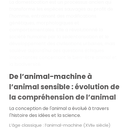
La domestication est un processus ancien qui
transforme les espèces sauvages au profit de
l'homme, entraînant des modifications
génétiques, morphologiques et
comportementales. Elle a révolutionné la
société humaine par la sédentarisation et le
développement des civilisations urbaines, mais
soulève aujourd'hui des questions éthiques
importantes concernant le bien-être animal et
la biodiversité.
De l’animal-machine à
l’animal sensible : évolution de
la compréhension de l’animal
La conception de l'animal a évolué à travers
l'histoire des idées et la science.
L’âge classique : l’animal-machine (XVII
siècle)
e