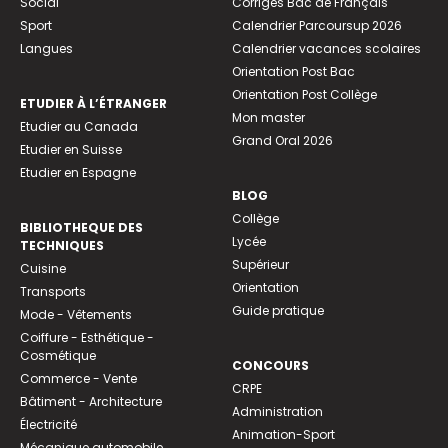
Social
Corrigés Bac de Français
Sport
Calendrier Parcoursup 2026
Langues
Calendrier vacances scolaires
Orientation Post Bac
Orientation Post Collège
ETUDIER À L’ÉTRANGER
Mon master
Etudier au Canada
Grand Oral 2026
Etudier en Suisse
Etudier en Espagne
BLOG
Collège
BIBLIOTHEQUE DES
Lycée
TECHNIQUES
Supérieur
Cuisine
Orientation
Transports
Guide pratique
Mode - Vêtements
Coiffure - Esthétique -
Cosmétique
CONCOURS
Commerce - Vente
CRPE
Bâtiment - Architecture
Administration
Électricité
Animation-Sport
Mécanique automobile