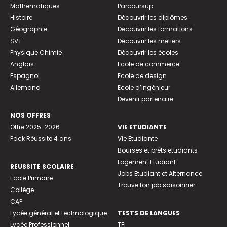
Mathématiques
Parcoursup
Histoire
Découvrir les diplômes
Géographie
Découvrir les formations
SVT
Découvrir les métiers
Physique Chimie
Découvrir les écoles
Anglais
Ecole de commerce
Espagnol
Ecole de design
Allemand
Ecole d’ingénieur
Devenir partenaire
NOS OFFRES
Offre 2025-2026
VIE ETUDIANTE
Pack Réussite 4 ans
Vie Etudiante
Bourses et prêts étudiants
Logement Etudiant
REUSSITE SCOLAIRE
Jobs Etudiant et Alternance
Ecole Primaire
Trouve ton job saisonnier
Collège
CAP
Lycée général et technologique
TESTS DE LANGUES
Lycée Professionnel
TFI