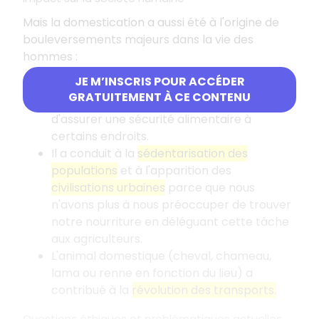
Mais la domestication a aussi été à l'origine de
bouleversements majeurs dans la vie des
hommes :
JE M’INSCRIS POUR ACCÉDER
L'
élevage
a permis d'accroître la part des
GRATUITEMENT À CE CONTENU
protéines animales dans l'alimentation et
d'assurer une sécurité alimentaire à
certains endroits.
Il a conduit à la
sédentarisation des
populations
et à l'apparition des
civilisations urbaines
parce que nous
n'avons plus à nous préoccuper de trouver
notre nourriture en déléguant cette tâche
aux agriculteurs.
L'animal domestique (cheval, chameau,
lama ou renne en fonction du lieu) a
contribué à la
révolution des transports.
Questions éthiques et problématiques actuelles