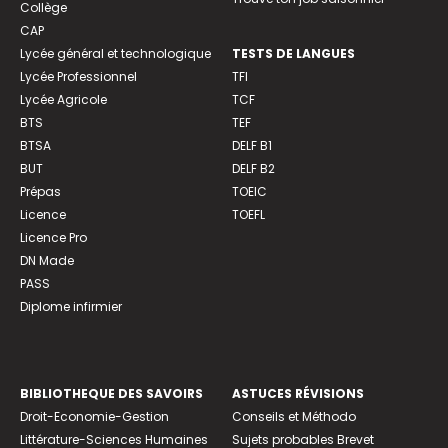
Collège
CAP
Lycée général et technologique
TESTS DE LANGUES
Lycée Professionnel
TFI
Lycée Agricole
TCF
BTS
TEF
BTSA
DELF B1
BUT
DELF B2
Prépas
TOEIC
Licence
TOEFL
Licence Pro
DN Made
PASS
Diplome infirmier
BIBLIOTHEQUE DES SAVOIRS
ASTUCES RÉVISIONS
Droit-Economie-Gestion
Conseils et Méthodo
Littérature-Sciences Humaines
Sujets probables Brevet