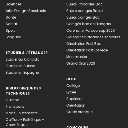
Sciences
Sujets Probables Bac
Arts-Design-Spectacle
Sujets corrigés Brevet
Santé
Sujets corrigés Bac
Social
Corrigés Bac de Français
Sport
Calendrier Parcoursup 2026
Langues
Calendrier vacances scolaires
Orientation Post Bac
Orientation Post Collège
ETUDIER À L’ÉTRANGER
Mon master
Etudier au Canada
Grand Oral 2026
Etudier en Suisse
Etudier en Espagne
BLOG
Collège
BIBLIOTHEQUE DES
Lycée
TECHNIQUES
Supérieur
Cuisine
Orientation
Transports
Guide pratique
Mode - Vêtements
Coiffure - Esthétique -
Cosmétique
CONCOURS