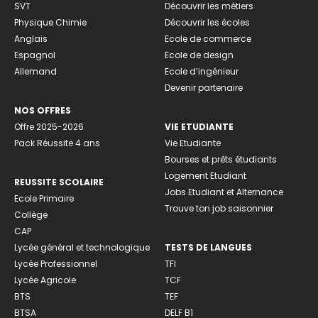
SVT
Découvrir les métiers
Physique Chimie
Découvrir les écoles
Anglais
Ecole de commerce
Espagnol
Ecole de design
Allemand
Ecole d’ingénieur
Devenir partenaire
NOS OFFRES
Offre 2025-2026
VIE ETUDIANTE
Pack Réussite 4 ans
Vie Etudiante
Bourses et prêts étudiants
Logement Etudiant
REUSSITE SCOLAIRE
Jobs Etudiant et Alternance
Ecole Primaire
Trouve ton job saisonnier
Collège
CAP
Lycée général et technologique
TESTS DE LANGUES
Lycée Professionnel
TFI
Lycée Agricole
TCF
BTS
TEF
BTSA
DELF B1