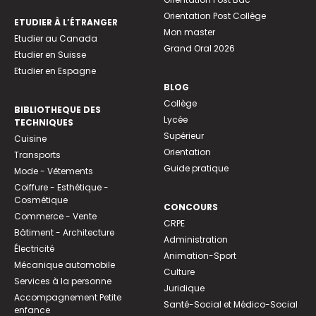
Orientation Post Collège
ETUDIER À L’ÉTRANGER
Mon master
Etudier au Canada
Grand Oral 2026
Etudier en Suisse
Etudier en Espagne
BLOG
Collège
BIBLIOTHEQUE DES
Lycée
TECHNIQUES
Supérieur
Cuisine
Orientation
Transports
Guide pratique
Mode - Vêtements
Coiffure - Esthétique -
Cosmétique
CONCOURS
Commerce - Vente
CRPE
Bâtiment - Architecture
Administration
Électricité
Animation-Sport
Mécanique automobile
Culture
Services à la personne
Juridique
Accompagnement Petite
Santé-Social et Médico-Social
enfance