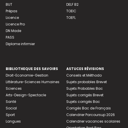
BUT
DELF B2
Prépas
TOEIC
Licence
TOEFL
Licence Pro
DN Made
PASS
Diplome infirmier
BIBLIOTHEQUE DES SAVOIRS
ASTUCES RÉVISIONS
Droit-Economie-Gestion
Conseils et Méthodo
Littérature-Sciences Humaines
Sujets probables Brevet
Sciences
Sujets Probables Bac
Arts-Design-Spectacle
Sujets corrigés Brevet
Santé
Sujets corrigés Bac
Social
Corrigés Bac de Français
Sport
Calendrier Parcoursup 2026
Langues
Calendrier vacances scolaires
Orientation Post Bac