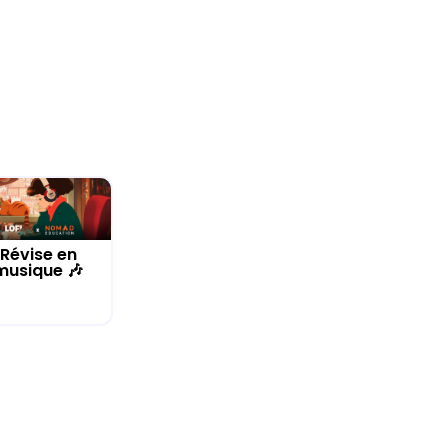
Révise en
musique 🎶