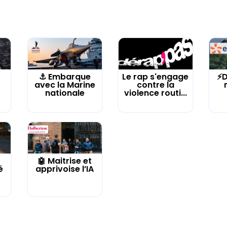
⚓️ Embarque
Le rap s'engage
⚡D
avec la Marine
contre la
nationale
violence routi...
🤖 Maitrise et
é
apprivoise l’IA