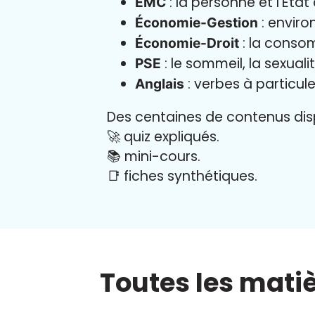
: la personne et l'État
EMC
: enviro
Économie-Gestion
: la consom
Économie-Droit
: le sommeil, la sexual
PSE
: verbes à particule
Anglais
Des centaines de contenus disp
🚀 quiz expliqués.
📚 mini-cours.
📑 fiches synthétiques.
Toutes les mati