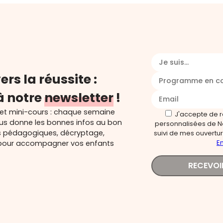
Je suis...
ers la réussite :
Programme en c
à notre
newsletter
!
 et mini-cours : chaque semaine
J'accepte de 
ous donne les bonnes infos au bon
personnalisées de N
s pédagogiques, décryptage,
suivi de mes ouverture
En
és pour accompagner vos enfants
RECEVOI