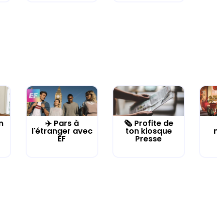
n
✈️ Pars à
🗞️ Profite de
l'étranger avec
ton kiosque
EF
Presse