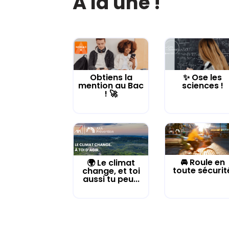
À la une !
Obtiens la
✨ Ose les
mention au Bac
sciences !
! 🚀
🚘 Roule en
🌍 Le climat
toute sécurit
change, et toi
aussi tu peu...