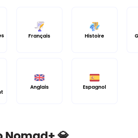
es
Histoire
Français
G
Anglais
Espagnol
nt
bo Nomad+ 💎