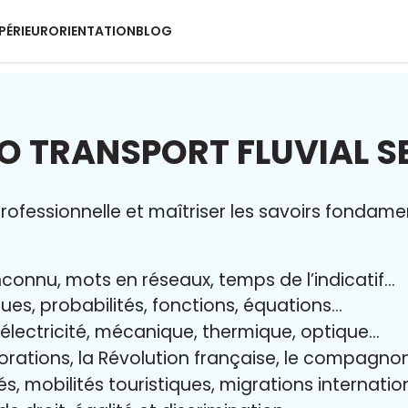
PÉRIEUR
ORIENTATION
BLOG
O TRANSPORT FLUVIAL 
ofessionnelle et maîtriser l
es savoirs fondame
nconnu, mots en réseaux, temps de l’indicatif…
ques, probabilités, fonctions, équations…
, électricité, mécanique, thermique, optique…
lorations, la Révolution française, le compagn
és, mobilités touristiques, migrations internati