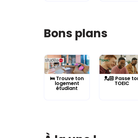
Bons plans
🛌 Trouve ton
💂🏻 Passe to
logement
TOEIC
étudiant