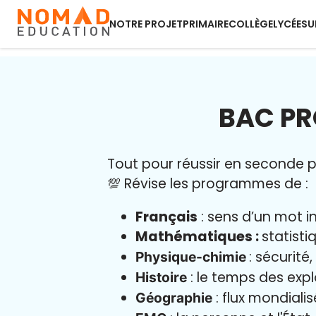
NOTRE PROJET
PRIMAIRE
COLLÈGE
LYCÉE
SU
BAC PR
Tout pour réussir en seconde pr
💯 Révise les programmes de :
Français
: sens d’un mot i
Mathématiques :
statisti
: sécurité
Physique-chimie
: le temps des exp
Histoire
: flux mondialis
Géographie