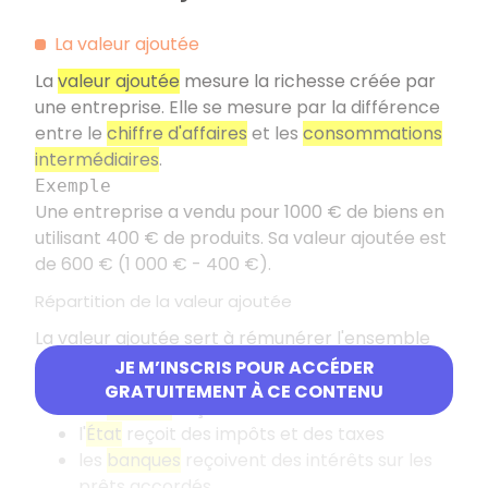
La valeur ajoutée
La
valeur ajoutée
mesure la richesse créée par
une entreprise. Elle se mesure par la différence
entre le
chiffre d'affaires
et les
consommations
intermédiaires
.
Exemple
Une entreprise a vendu pour 1000 € de biens en
utilisant 400 € de produits. Sa valeur ajoutée est
de 600 € (1 000 € - 400 €).
Répartition de la valeur ajoutée
La valeur ajoutée sert à rémunérer l'ensemble
des
acteurs économiques
:
JE M’INSCRIS POUR ACCÉDER
GRATUITEMENT À CE CONTENU
les
salariés
reçoivent des salaires
l'
État
reçoit des impôts et des taxes
les
banques
reçoivent des intérêts sur les
prêts accordés