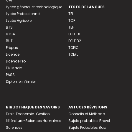
CAP
Lycée général et technologique
TESTS DE LANGUES
Lycée Professionnel
TFI
Lycée Agricole
TCF
BTS
TEF
BTSA
DELF B1
BUT
DELF B2
Prépas
TOEIC
Licence
TOEFL
Licence Pro
DN Made
PASS
Diplome infirmier
BIBLIOTHEQUE DES SAVOIRS
ASTUCES RÉVISIONS
Droit-Economie-Gestion
Conseils et Méthodo
Littérature-Sciences Humaines
Sujets probables Brevet
Sciences
Sujets Probables Bac