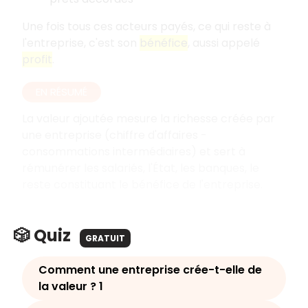
Une fois tous ces acteurs payés, ce qui reste à
l'entreprise, c'est son
bénéfice
, aussi appelé
profit
.
EN RÉSUMÉ
La valeur ajoutée mesure la richesse créée par
une entreprise (chiffre d'affaires -
consommations intermédiaires) et sert à
rémunérer les salariés, l'État, les banques, le
reste constituant le bénéfice de l'entreprise.
🎲 Quiz
GRATUIT
Comment une entreprise crée-t-elle de
la valeur ? 1