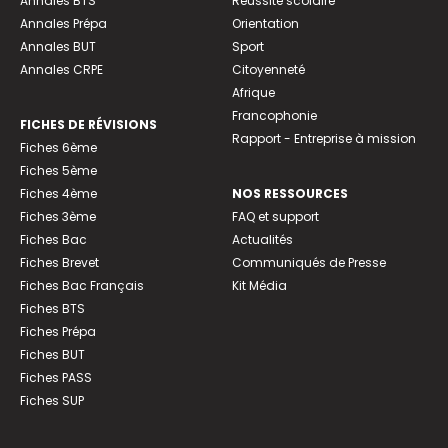
Annales BTS
Réussite scolaire
Annales Prépa
Orientation
Annales BUT
Sport
Annales CRPE
Citoyenneté
Afrique
Francophonie
FICHES DE RÉVISIONS
Rapport - Entreprise à mission
Fiches 6ème
Fiches 5ème
Fiches 4ème
NOS RESSOURCES
Fiches 3ème
FAQ et support
Fiches Bac
Actualités
Fiches Brevet
Communiqués de Presse
Fiches Bac Français
Kit Média
Fiches BTS
Fiches Prépa
Fiches BUT
Fiches PASS
Fiches SUP