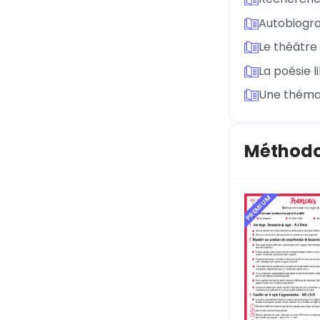
Autobiograp
Le théâtr
La poésie l
Une thémat
Méthodo
PREMIUM