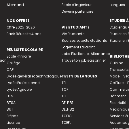
Allemand
Ecole d’ingénieur
Langues
Devenir partenaire
NOS OFFRES
ETUDIER À
Offre 2025-2026
VIE ETUDIANTE
Etudier a
Pack Réussite 4 ans
Vie Etudiante
Etudier en 
Bourses et prêts étudiants
Etudier en
Logement Etudiant
REUSSITE SCOLAIRE
Jobs Etudiant et Alternance
Ecole Primaire
BIBLIOTH
sion
Trouve ton job saisonnier
Collège
Cuisine
CAP
Transports
Lycée général et technologique
TESTS DE LANGUES
Mode - Vê
Lycée Professionnel
TFI
Coiffure -
Lycée Agricole
TCF
Commerce 
BTS
TEF
Bâtiment -
BTSA
DELF B1
Électricité
BUT
DELF B2
Mécanique
Prépas
TOEIC
Services à
Licence
TOEFL
Accompagn