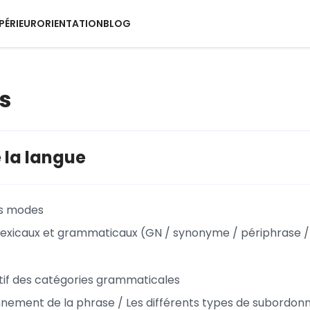
PÉRIEUR
ORIENTATION
BLOG
s
 la langue
es modes
 lexicaux et grammaticaux (GN / synonyme / périphrase 
tif des catégories grammaticales
nnement de la phrase / Les différents types de subordon