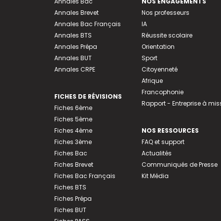
Annales Bac
NOS ENGAGEMENTS
Annales Brevet
Nos professeurs
Annales Bac Français
IA
Annales BTS
Réussite scolaire
Annales Prépa
Orientation
Annales BUT
Sport
Annales CRPE
Citoyenneté
Afrique
Francophonie
FICHES DE RÉVISIONS
Rapport - Entreprise à mis
Fiches 6ème
Fiches 5ème
Fiches 4ème
NOS RESSOURCES
Fiches 3ème
FAQ et support
Fiches Bac
Actualités
Fiches Brevet
Communiqués de Presse
Fiches Bac Français
Kit Média
Fiches BTS
Fiches Prépa
Fiches BUT