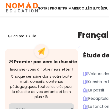
NOTRE PROJET
PRIMAIRE
COLLÈGE
LYCÉE
SU
Françai
Bac pro TG Tle
Étude de
💌 Premier pas vers la réussite
Inscrivez-vous à notre newsletter !
Valeurs d
Chaque semaine dans votre boite
mail : conseils, contenus
Substituts
pédagogiques, toutes les clés pour
Le passif
la réussite de vos enfants et bien
plus ! 🎯
Récapitula
Le fonctio