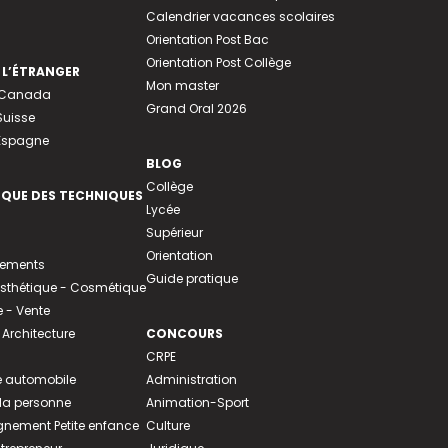
Calendrier vacances scolaires
Orientation Post Bac
Orientation Post Collège
 L’ÉTRANGER
Mon master
u Canada
Grand Oral 2026
Suisse
 Espagne
BLOG
Collège
EQUE DES TECHNIQUES
Lycée
Supérieur
Orientation
tements
Guide pratique
 Esthétique - Cosmétique
- Vente
 Architecture
CONCOURS
CRPE
 automobile
Administration
 la personne
Animation-Sport
ement Petite enfance
Culture