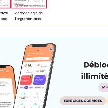
avail
Méthodologie de
e bac
l’argumentation
Déblo
illimit
MI
EXERCICES CORRIGÉS