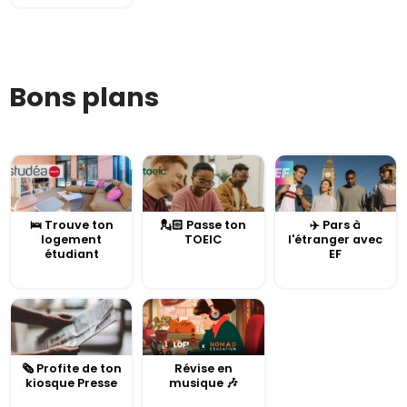
Bons plans
🛌 Trouve ton
💂🏻 Passe ton
✈️ Pars à
logement
TOEIC
l'étranger avec
étudiant
EF
🗞️ Profite de ton
Révise en
kiosque Presse
musique 🎶