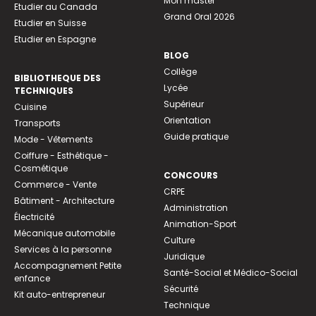
Mon master
Etudier au Canada
Grand Oral 2026
Etudier en Suisse
Etudier en Espagne
BLOG
Collège
BIBLIOTHEQUE DES
Lycée
TECHNIQUES
Supérieur
Cuisine
Orientation
Transports
Guide pratique
Mode - Vêtements
Coiffure - Esthétique -
Cosmétique
CONCOURS
Commerce - Vente
CRPE
Bâtiment - Architecture
Administration
Électricité
Animation-Sport
Mécanique automobile
Culture
Services à la personne
Juridique
Accompagnement Petite
Santé-Social et Médico-Social
enfance
Sécurité
Kit auto-entrepreneur
Technique