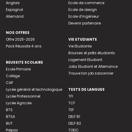
Anglais
Ecole de commerce
Espagnol
Ecole de design
Allemand
Ecole d’ingénieur
Devenir partenaire
NOS OFFRES
Offre 2025-2026
VIE ETUDIANTE
Pack Réussite 4 ans
Vie Etudiante
Bourses et prêts étudiants
Logement Etudiant
REUSSITE SCOLAIRE
Jobs Etudiant et Alternance
Ecole Primaire
Trouve ton job saisonnier
Collège
CAP
Lycée général et technologique
TESTS DE LANGUES
Lycée Professionnel
TFI
Lycée Agricole
TCF
BTS
TEF
BTSA
DELF B1
BUT
DELF B2
Prépas
TOEIC