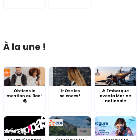
À la une !
Obtiens la
✨ Ose les
⚓️ Embarque
mention au Bac !
sciences !
avec la Marine
🚀
nationale