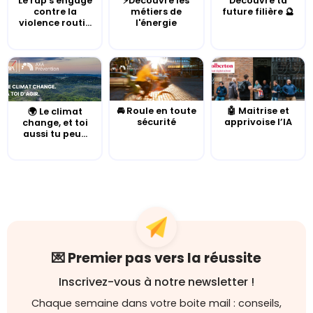
Le rap s'engage
⚡Découvre les
Découvre ta
contre la
métiers de
future filière 🔮
violence routi...
l'énergie
🚘 Roule en toute
🤖 Maitrise et
🌍 Le climat
sécurité
apprivoise l’IA
change, et toi
aussi tu peu...
💌 Premier pas vers la réussite
Inscrivez-vous à notre newsletter !
Chaque semaine dans votre boite mail : conseils,