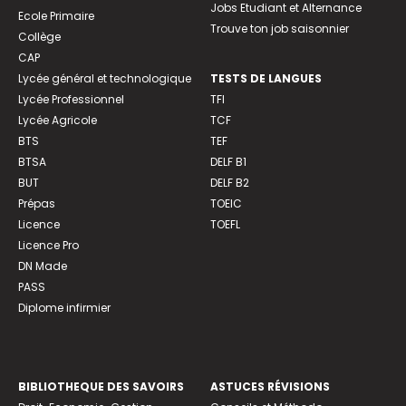
Jobs Etudiant et Alternance
Ecole Primaire
Trouve ton job saisonnier
Collège
CAP
Lycée général et technologique
TESTS DE LANGUES
Lycée Professionnel
TFI
Lycée Agricole
TCF
BTS
TEF
BTSA
DELF B1
BUT
DELF B2
Prépas
TOEIC
Licence
TOEFL
Licence Pro
DN Made
PASS
Diplome infirmier
BIBLIOTHEQUE DES SAVOIRS
ASTUCES RÉVISIONS