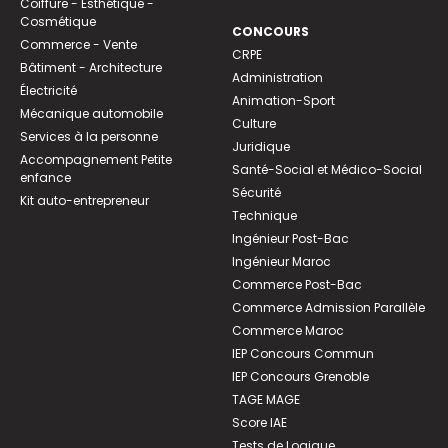
Coiffure - Esthétique -
Cosmétique
CONCOURS
Commerce - Vente
CRPE
Bâtiment - Architecture
Administration
Électricité
Animation-Sport
Mécanique automobile
Culture
Services à la personne
Juridique
Accompagnement Petite
Santé-Social et Médico-Social
enfance
Sécurité
Kit auto-entrepreneur
Technique
Ingénieur Post-Bac
Ingénieur Maroc
Commerce Post-Bac
Commerce Admission Parallèle
Commerce Maroc
IEP Concours Commun
IEP Concours Grenoble
TAGE MAGE
Score IAE
Tests de Logique