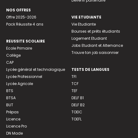
Devenir partenaire
NOS OFFRES
Offre 2025-2026
VIE ETUDIANTE
Pack Réussite 4 ans
Vie Etudiante
Bourses et prêts étudiants
Logement Etudiant
REUSSITE SCOLAIRE
Jobs Etudiant et Alternance
Ecole Primaire
Trouve ton job saisonnier
Collège
CAP
Lycée général et technologique
TESTS DE LANGUES
Lycée Professionnel
TFI
Lycée Agricole
TCF
BTS
TEF
BTSA
DELF B1
BUT
DELF B2
Prépas
TOEIC
Licence
TOEFL
Licence Pro
DN Made