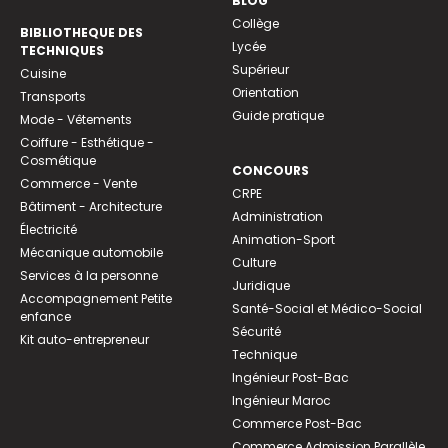
BLOG
Collège
BIBLIOTHEQUE DES
Lycée
TECHNIQUES
Supérieur
Cuisine
Orientation
Transports
Guide pratique
Mode - Vêtements
Coiffure - Esthétique -
Cosmétique
CONCOURS
Commerce - Vente
CRPE
Bâtiment - Architecture
Administration
Électricité
Animation-Sport
Mécanique automobile
Culture
Services à la personne
Juridique
Accompagnement Petite
Santé-Social et Médico-Social
enfance
Sécurité
Kit auto-entrepreneur
Technique
Ingénieur Post-Bac
Ingénieur Maroc
Commerce Post-Bac
Commerce Admission Parallèle