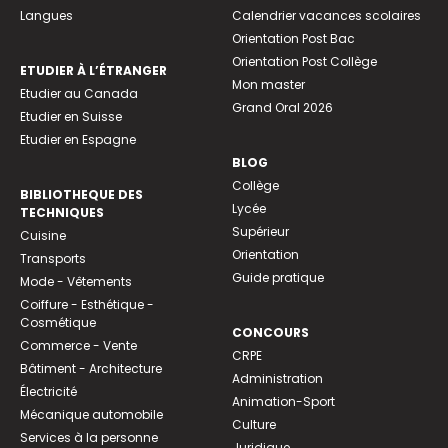
Langues
Calendrier vacances scolaires
Orientation Post Bac
Orientation Post Collège
ETUDIER À L’ÉTRANGER
Mon master
Etudier au Canada
Grand Oral 2026
Etudier en Suisse
Etudier en Espagne
BLOG
Collège
BIBLIOTHEQUE DES
Lycée
TECHNIQUES
Supérieur
Cuisine
Orientation
Transports
Guide pratique
Mode - Vêtements
Coiffure - Esthétique -
Cosmétique
CONCOURS
Commerce - Vente
CRPE
Bâtiment - Architecture
Administration
Électricité
Animation-Sport
Mécanique automobile
Culture
Services à la personne
Juridique