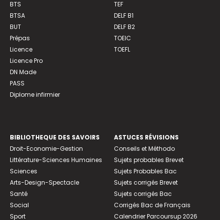
BTS
TEF
BTSA
DELF B1
BUT
DELF B2
Prépas
TOEIC
Licence
TOEFL
Licence Pro
DN Made
PASS
Diplome infirmier
BIBLIOTHEQUE DES SAVOIRS
ASTUCES RÉVISIONS
Droit-Economie-Gestion
Conseils et Méthodo
Littérature-Sciences Humaines
Sujets probables Brevet
Sciences
Sujets Probables Bac
Arts-Design-Spectacle
Sujets corrigés Brevet
Santé
Sujets corrigés Bac
Social
Corrigés Bac de Français
Sport
Calendrier Parcoursup 2026