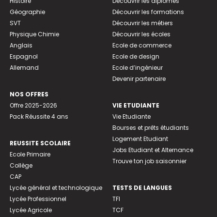
Histoire
Découvrir les diplômes
Géographie
Découvrir les formations
SVT
Découvrir les métiers
Physique Chimie
Découvrir les écoles
Anglais
Ecole de commerce
Espagnol
Ecole de design
Allemand
Ecole d’ingénieur
Devenir partenaire
NOS OFFRES
Offre 2025-2026
VIE ETUDIANTE
Pack Réussite 4 ans
Vie Etudiante
Bourses et prêts étudiants
Logement Etudiant
REUSSITE SCOLAIRE
Jobs Etudiant et Alternance
Ecole Primaire
Trouve ton job saisonnier
Collège
CAP
Lycée général et technologique
TESTS DE LANGUES
Lycée Professionnel
TFI
Lycée Agricole
TCF