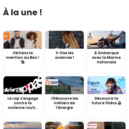
À la une !
Obtiens la
✨ Ose les
⚓️ Embarque
mention au Bac !
sciences !
avec la Marine
🚀
nationale
Le rap s'engage
⚡Découvre les
Découvre ta
contre la
métiers de
future filière 🔮
violence routi...
l'énergie