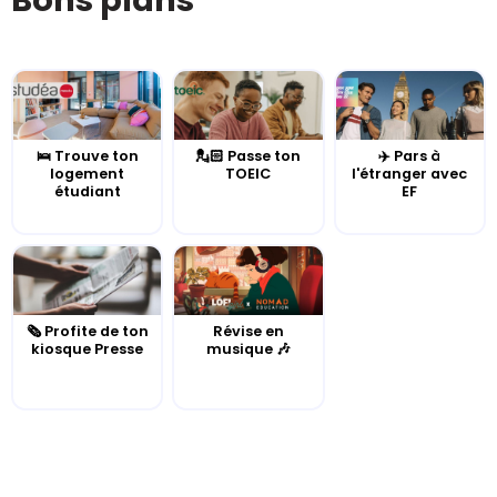
Bons plans
🛌 Trouve ton
💂🏻 Passe ton
✈️ Pars à
logement
TOEIC
l'étranger avec
étudiant
EF
🗞️ Profite de ton
Révise en
kiosque Presse
musique 🎶