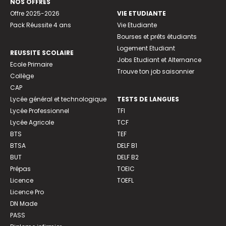
NOS OFFRES
Offre 2025-2026
VIE ETUDIANTE
Pack Réussite 4 ans
Vie Etudiante
Bourses et prêts étudiants
Logement Etudiant
REUSSITE SCOLAIRE
Jobs Etudiant et Alternance
Ecole Primaire
Trouve ton job saisonnier
Collège
CAP
Lycée général et technologique
TESTS DE LANGUES
Lycée Professionnel
TFI
Lycée Agricole
TCF
BTS
TEF
BTSA
DELF B1
BUT
DELF B2
Prépas
TOEIC
Licence
TOEFL
Licence Pro
DN Made
PASS