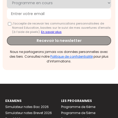
J'accepte de recevoir les communications personnalisées de
Nomad Education, basées sur le suivi de mes ouvertures d'emails
(à l’aide de pixels).
En savoir plus
Recevoir la newsletter
Nous ne partagerons jamais vos données personnelles avec
des tiers. Consultez notre
Politique de confidentialité
pour plus
d’informations.
EXAMENS
LES PROGRAMMES
Simulateur notes Bac 2026
Programme de 6ème
Simulateur notes Brevet 2026
Programme de 5ème