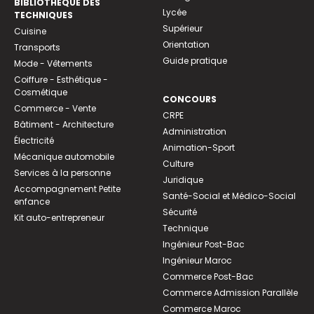
BIBLIOTHEQUE DES
Lycée
TECHNIQUES
Supérieur
Cuisine
Orientation
Transports
Guide pratique
Mode - Vêtements
Coiffure - Esthétique -
Cosmétique
CONCOURS
Commerce - Vente
CRPE
Bâtiment - Architecture
Administration
Électricité
Animation-Sport
Mécanique automobile
Culture
Services à la personne
Juridique
Accompagnement Petite
Santé-Social et Médico-Social
enfance
Sécurité
Kit auto-entrepreneur
Technique
Ingénieur Post-Bac
Ingénieur Maroc
Commerce Post-Bac
Commerce Admission Parallèle
Commerce Maroc