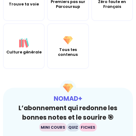
Premiers pas sur
Zéro faute en
Trouve ta voie
Parcoursup
Français
Tous tes
Culture générale
contenus
NOMAD+
L’abonnement qui redonne les
bonnes notes et le sourire 🎯
MINI COURS
QUIZ
FICHES