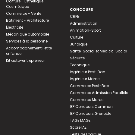
Coiffure - Esthétique -
Cosmétique
CONCOURS
Commerce - Vente
CRPE
Bâtiment - Architecture
Administration
Électricité
Animation-Sport
Mécanique automobile
Culture
Services à la personne
Juridique
Accompagnement Petite
Santé-Social et Médico-Social
enfance
Sécurité
Kit auto-entrepreneur
Technique
Ingénieur Post-Bac
Ingénieur Maroc
Commerce Post-Bac
Commerce Admission Parallèle
Commerce Maroc
IEP Concours Commun
IEP Concours Grenoble
TAGE MAGE
Score IAE
Tests de Logique