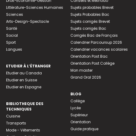
Droit-Economie-Gestion
Conseils et Méthodo
Littérature-Sciences Humaines
Sujets probables Brevet
Sciences
Sujets Probables Bac
Arts-Design-Spectacle
Sujets corrigés Brevet
Santé
Sujets corrigés Bac
Social
Corrigés Bac de Français
Sport
Calendrier Parcoursup 2026
Langues
Calendrier vacances scolaires
Orientation Post Bac
Orientation Post Collège
ETUDIER À L’ÉTRANGER
Mon master
Etudier au Canada
Grand Oral 2026
Etudier en Suisse
Etudier en Espagne
BLOG
Collège
BIBLIOTHEQUE DES
Lycée
TECHNIQUES
Supérieur
Cuisine
Orientation
Transports
Guide pratique
Mode - Vêtements