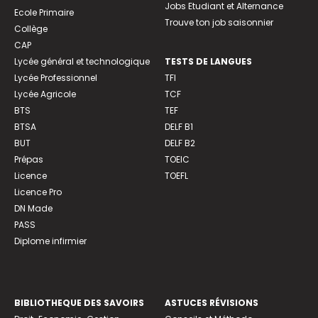
Jobs Etudiant et Alternance
Ecole Primaire
Trouve ton job saisonnier
Collège
CAP
Lycée général et technologique
TESTS DE LANGUES
Lycée Professionnel
TFI
Lycée Agricole
TCF
BTS
TEF
BTSA
DELF B1
BUT
DELF B2
Prépas
TOEIC
Licence
TOEFL
Licence Pro
DN Made
PASS
Diplome infirmier
BIBLIOTHEQUE DES SAVOIRS
ASTUCES RÉVISIONS