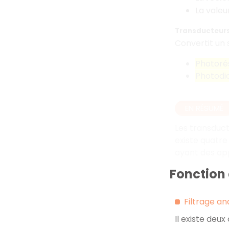
La valeu
Transducteurs
Convertit un s
Photoré
Photodi
EN RÉSUMÉ
Les transduct
existe quatre
ayant des app
Fonction
Filtrage an
Il existe deux 