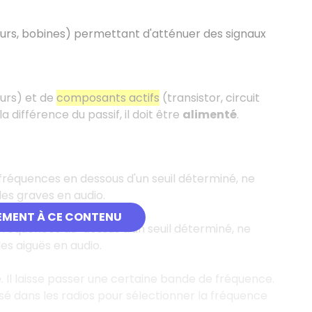
urs, bobines) permettant d'atténuer des signaux
urs) et de
composants actifs
(transistor, circuit
a différence du passif, il doit être
alimenté
.
s fréquences en dessous d'un seuil déterminé, ne
 les graves en audio.
EMENT À CE CONTENU
s fréquences au-dessus d'un seuil déterminé, ne
les aiguës en audio.
. Il laisse passer une certaine bande de fréquence.
isé dans les radios pour sélectionner la fréquence