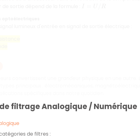
r de sortie dépend de la formule :
I
=
U
/
R
 optoélectriques
ignal lumineux d'entrée en signal de sortie électrique :
sistance
ode
eurs convertissent une grandeur physique en une autre. 
 types principaux : électromécaniques, magnétoélectriqu
lications spécifiques dans notre quotidien.
 de filtrage Analogique / Numérique
alogique
catégories de filtres :