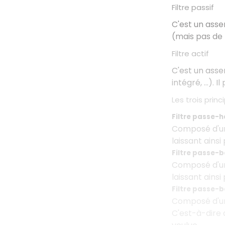
Filtre passif
C'est un ass
(mais pas de l
Filtre actif
C'est un ass
intégré, …). I
Les trois princ
Filtre passe-h
Composé d'
laissant ainsi
Filtre passe-
Composé d'
laissant ainsi
Filtre passe-
Composé d'
C'est-à-dire 