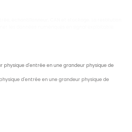
trée, échantillonneur, CAN et stockage. La restitution
ormer les données numériques en signal exploitable.
r physique d'entrée en une grandeur physique de
physique d'entrée en une grandeur physique de