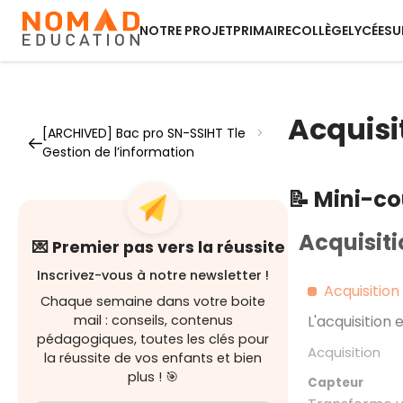
NOTRE PROJET
PRIMAIRE
COLLÈGE
LYCÉE
SU
Acquisit
[ARCHIVED] Bac pro SN-SSIHT Tle
>
Gestion de l’information
📝 Mini-c
Acquisiti
💌 Premier pas vers la réussite
Inscrivez-vous à notre newsletter !
Acquisition
Chaque semaine dans votre boite
mail : conseils, contenus
L'acquisition 
pédagogiques, toutes les clés pour
Acquisition
la réussite de vos enfants et bien
plus ! 🎯
Capteur