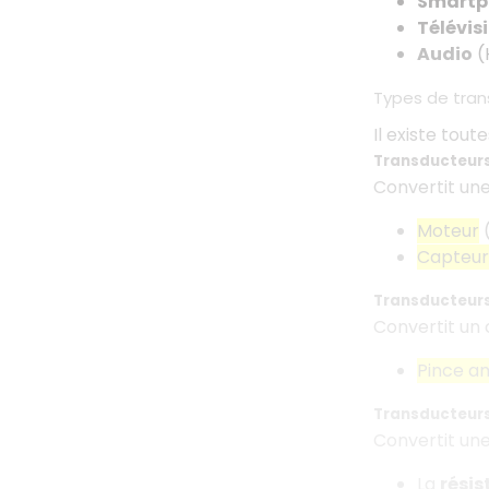
Smartp
Télévis
Audio
(
Types de tran
Il existe tout
Transducteur
Convertit une
Moteur
(
Capteur
Transducteur
Convertit un 
Pince a
Transducteurs
Convertit une
La
rési