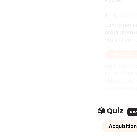
voulue.
Filtrage n
Contrairement
programma
éliminer cert
EN RÉSUMÉ
Les filtres a
nécessitent a
(laisse passe
processeurs 
🎲 Quiz
GR
Acquisition