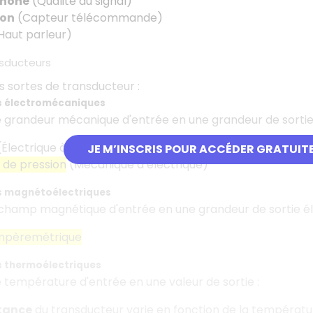
hone
(Qualité du signal)
ion
(Capteur télécommande)
Haut parleur)
sducteurs
es sortes de transducteur :
s électromécaniques
 grandeur mécanique d'entrée en une grandeur de sortie 
Électrique à mécanique)
JE M’INSCRIS POUR ACCÉDER GRATUIT
 de pression
(Mécanique à électrique)
s magnétoélectriques
champ magnétique d'entrée en une grandeur de sortie éle
mpèremétrique
 thermoélectriques
 température d'entrée en une valeur de sortie :
stance
du transducteur varie en fonction de la températu