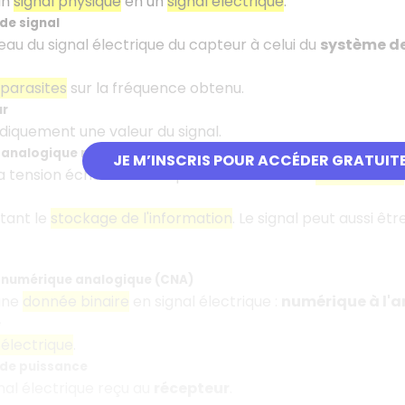
un
signal physique
en un
signal électrique
.
de signal
eau du signal électrique du capteur à celui du
système de
parasites
sur la fréquence obtenu.
ur
diquement une valeur du signal.
 analogique numérique (CAN)
JE M’INSCRIS POUR ACCÉDER GRATUIT
a tension échantillonnée précédemment en
code binaire
tant le
stockage de l'information
. Le signal peut aussi ê
 numérique analogique (CNA)
une
donnée binaire
en signal électrique :
numérique à l'
e
 électrique
.
 de puissance
nal électrique reçu au
récepteur
.