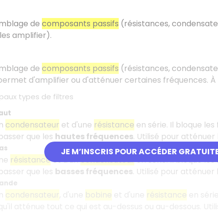
emblage de
composants passifs
(résistances, condensate
es amplifier).
emblage de
composants passifs
(résistances, condensate
l permet d'amplifier ou d'atténuer certaines fréquences. À l
ipaux types de filtres
aut
un
condensateur
et d'une
résistance
en série. Il bloque le
 passer que les
hautes fréquences
. Utilisé pour atténuer
bas
JE M’INSCRIS POUR ACCÉDER GRATUIT
une
résistance
et d'un
condensateur
en série. Il bloque le
 passer que les
basses fréquences
. Utilisé pour atténuer 
bande
un
condensateur
, d'une
bobine
et d'une
résistance
en série
qu'il atténue tout ce qui est au-dessus ou au-dessous. Util