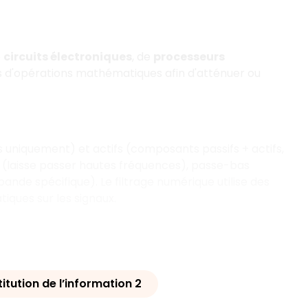
e
circuits électroniques
, de
processeurs
s d'opérations mathématiques afin d'atténuer ou
fs uniquement) et actifs (composants passifs + actifs,
t (laisse passer hautes fréquences), passe-bas
nde spécifique). Le filtrage numérique utilise des
ques sur les signaux.
titution de l’information 2