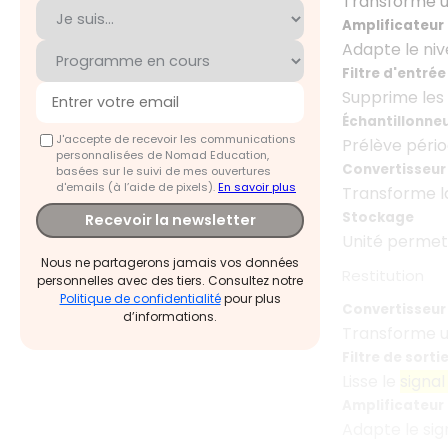
Transforme 
Amplificateur 
Adapte le niv
Filtre d'entrée
Supprime les
Échantillonne
J'accepte de recevoir les communications
Prélève pério
personnalisées de Nomad Education,
Convertisseur
basées sur le suivi de mes ouvertures
d'emails (à l’aide de pixels).
En savoir plus
Transforme l
Stockage
Recevoir la newsletter
Unité permet
Nous ne partagerons jamais vos données
Restitution
personnelles avec des tiers. Consultez notre
Politique de confidentialité
pour plus
Convertisseur
d’informations.
Transforme 
Filtre de sorti
Lisse le
signal
Amplificateur
Adapte le sig