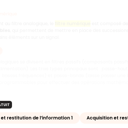
umérique
 au filtre analogique, le
filtre numérique
est composé d
bles
, qui permettent de mettre en place des succession
ains éléments sur un signal.
nalogiques se divisent en filtres passifs (composants passi
limentation). Les trois types principaux sont : passe-hau
r basses fréquences) et passe-bande (laisse passer une ba
programmables pour effectuer des opérations mathémati
ATUIT
 et restitution de l’information 1
Acquisition et res