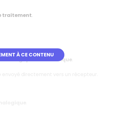
 traitement
.
EMENT À CE CONTENU
:
analogique au numérique
.
tre envoyé directement vers un récepteur.
analogique
.