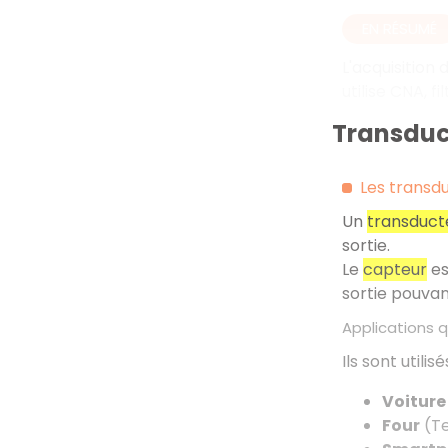
EN RÉSUMÉ
L'acquisition
utilise CNA, 
Transduc
Les transd
Un
transduct
sortie.
Le
capteur
es
sortie pouva
Applications 
Ils sont utili
Voiture
Four
(T