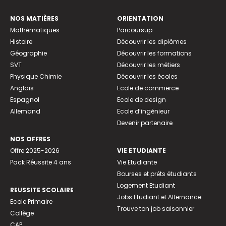
NOS MATIÈRES
ORIENTATION
Mathématiques
Parcoursup
Histoire
Découvrir les diplômes
Géographie
Découvrir les formations
SVT
Découvrir les métiers
Physique Chimie
Découvrir les écoles
Anglais
Ecole de commerce
Espagnol
Ecole de design
Allemand
Ecole d’ingénieur
Devenir partenaire
NOS OFFRES
Offre 2025-2026
VIE ETUDIANTE
Pack Réussite 4 ans
Vie Etudiante
Bourses et prêts étudiants
Logement Etudiant
REUSSITE SCOLAIRE
Jobs Etudiant et Alternance
Ecole Primaire
Trouve ton job saisonnier
Collège
CAP