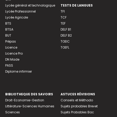
Lycée général et technologique
TESTS DE LANGUES
Lycée Professionnel
TFI
Lycée Agricole
TCF
BTS
TEF
BTSA
DELF B1
BUT
DELF B2
Prépas
TOEIC
Licence
TOEFL
Licence Pro
DN Made
PASS
Diplome infirmier
BIBLIOTHEQUE DES SAVOIRS
ASTUCES RÉVISIONS
Droit-Economie-Gestion
Conseils et Méthodo
Littérature-Sciences Humaines
Sujets probables Brevet
Sciences
Sujets Probables Bac