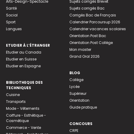
Arts-Design-Spectacle
Sujets corrigés Brevet
Santé
Sujets corrigés Bac
Social
Corrigés Bac de Français
Sport
Calendrier Parcoursup 2026
Langues
Calendrier vacances scolaires
Orientation Post Bac
Orientation Post Collège
ETUDIER À L’ÉTRANGER
Mon master
Etudier au Canada
Grand Oral 2026
Etudier en Suisse
Etudier en Espagne
BLOG
Collège
BIBLIOTHEQUE DES
Lycée
TECHNIQUES
Supérieur
Cuisine
Orientation
Transports
Guide pratique
Mode - Vêtements
Coiffure - Esthétique -
Cosmétique
CONCOURS
Commerce - Vente
CRPE