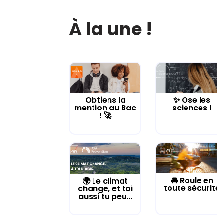
À la une !
Obtiens la
✨ Ose les
mention au Bac
sciences !
! 🚀
🚘 Roule en
🌍 Le climat
toute sécurit
change, et toi
aussi tu peu...