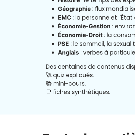
: le temps des exp
Histoire
: flux mondialis
Géographie
: la personne et l'État
EMC
: enviro
Économie-Gestion
: la consom
Économie-Droit
: le sommeil, la sexual
PSE
: verbes à particule
Anglais
Des centaines de contenus disp
🚀 quiz expliqués.
📚 mini-cours.
📑 fiches synthétiques.