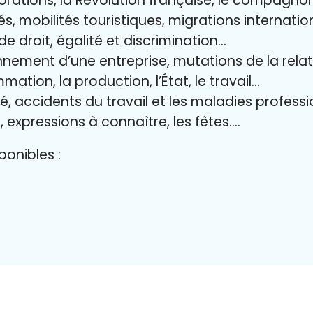
lorations, la Révolution française, le compagn
és, mobilités touristiques, migrations internati
 de droit, égalité et discrimination…
nnement d’une entreprise, mutations de la relat
mation, la production, l’État, le travail…
ité, accidents du travail et les maladies profess
, expressions à connaître, les fêtes….
onibles :