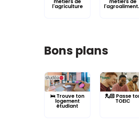
métiers de
métiers de
l'agriculture
l'agroaliment.
Bons plans
🛌 Trouve ton
💂🏻 Passe to
logement
TOEIC
étudiant