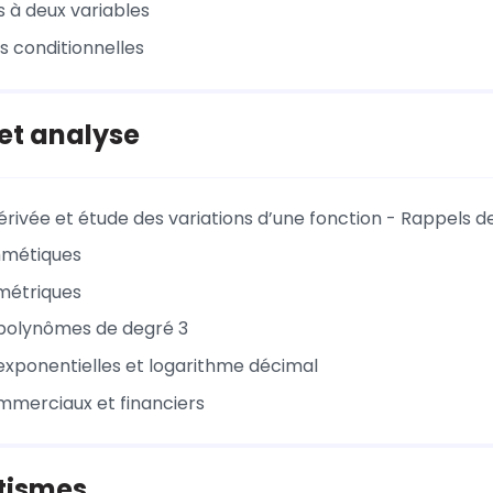
s à deux variables
s conditionnelles
et analyse
érivée et étude des variations d’une fonction - Rappels 
thmétiques
métriques
polynômes de degré 3
exponentielles et logarithme décimal
mmerciaux et financiers
tismes