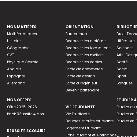
NOS MATIÈRES
ORIENTATION
BIBLIOTH
Mathématiques
Parcoursup
Droit-Eco
Histoire
Découvrir les diplômes
Littératur
Géographie
Découvrir les formations
Sciences
SVT
Découvrir les métiers
Arts-Desig
Physique Chimie
Découvrir les écoles
Santé
Anglais
Ecole de commerce
Social
Espagnol
Ecole de design
Sport
Allemand
Ecole d’ingénieur
Langues
Devenir partenaire
NOS OFFRES
ETUDIER À
Offre 2025-2026
VIE ETUDIANTE
Etudier a
Pack Réussite 4 ans
Vie Etudiante
Etudier en 
Bourses et prêts étudiants
Etudier en
Logement Etudiant
REUSSITE SCOLAIRE
Jobs Etudiant et Alternance