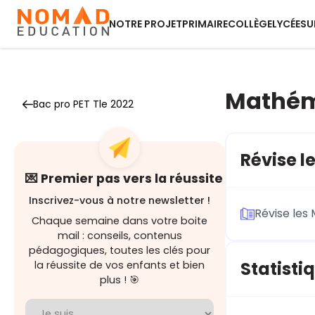
NOTRE PROJET
PRIMAIRE
COLLÈGE
LYCÉE
SU
Mathém
Bac pro PET Tle 2022
Révise l
💌 Premier pas vers la réussite
Inscrivez-vous à notre newsletter !
Révise les
Chaque semaine dans votre boite
mail : conseils, contenus
pédagogiques, toutes les clés pour
Statisti
la réussite de vos enfants et bien
plus ! 🎯