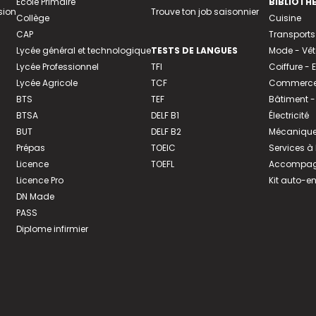
Ecole Primaire
BIBLIOTH
sion
Trouve ton job saisonnier
Collège
Cuisine
CAP
Transports
Lycée général et technologique
TESTS DE LANGUES
Mode - Vê
Lycée Professionnel
TFI
Coiffure -
Lycée Agricole
TCF
Commerce 
BTS
TEF
Bâtiment -
BTSA
DELF B1
Électricité
BUT
DELF B2
Mécanique
Prépas
TOEIC
Services à
Licence
TOEFL
Accompagn
Licence Pro
Kit auto-e
DN Made
PASS
Diplome infirmier