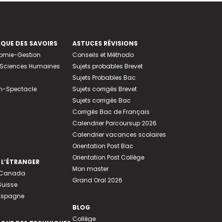
EQUE DES SAVOIRS
ASTUCES RÉVISIONS
nomie-Gestion
Conseils et Méthodo
e-Sciences Humaines
Sujets probables Brevet
Sujets Probables Bac
n-Spectacle
Sujets corrigés Brevet
Sujets corrigés Bac
Corrigés Bac de Français
Calendrier Parcoursup 2026
Calendrier vacances scolaires
Orientation Post Bac
Orientation Post Collège
 L’ÉTRANGER
Mon master
u Canada
Grand Oral 2026
Suisse
 Espagne
BLOG
Collège