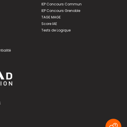
IEP Concours Commun
IEP Concours Grenoble
TAGE MAGE
Score IAE
Tests de Logique
tialité
s