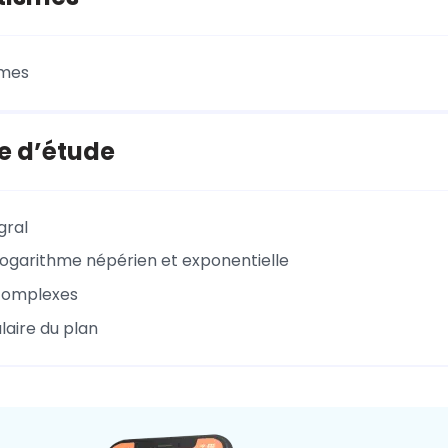
smes
e d’étude
gral
logarithme népérien et exponentielle
complexes
laire du plan