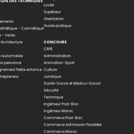
EQUE DES TECHNIQUES
Lycée
Supérieur
Orientation
tements
Guide pratique
 Esthétique - Cosmétique
- Vente
 Architecture
CONCOURS
CRPE
 automobile
Administration
 la personne
Animation-Sport
ement Petite enfance
Culture
ntrepreneur
Juridique
Santé-Social et Médico-Social
Sécurité
Technique
Ingénieur Post-Bac
Ingénieur Maroc
Commerce Post-Bac
Commerce Admission Parallèle
Commerce Maroc