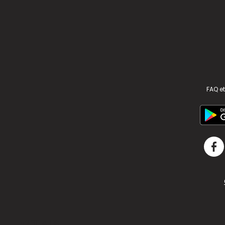
FAQ et
v2.311.4 US