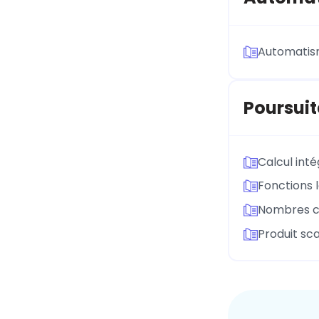
Automati
Poursuit
Calcul inté
Fonctions 
Nombres 
Produit sca