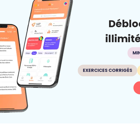
Déblo
illimit
MI
EXERCICES CORRIGÉS