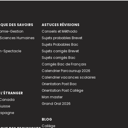
EQUE DES SAVOIRS
ASTUCES RÉVISIONS
nomie-Gestion
Conseils et Méthodo
e-Sciences Humaines
Sujets probables Brevet
Sujets Probables Bac
n-Spectacle
Sujets corrigés Brevet
Sujets corrigés Bac
Corrigés Bac de Français
Calendrier Parcoursup 2026
Calendrier vacances scolaires
Orientation Post Bac
Orientation Post Collège
 L’ÉTRANGER
Mon master
u Canada
Grand Oral 2026
Suisse
 Espagne
BLOG
Collège