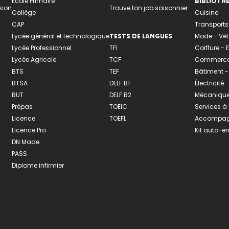
Ecole Primaire
BIBLIOTH
sion
Trouve ton job saisonnier
Collège
Cuisine
CAP
Transports
Lycée général et technologique
TESTS DE LANGUES
Mode - Vê
Lycée Professionnel
TFI
Coiffure -
Lycée Agricole
TCF
Commerce 
BTS
TEF
Bâtiment -
BTSA
DELF B1
Électricité
BUT
DELF B2
Mécanique
Prépas
TOEIC
Services à
Licence
TOEFL
Accompagn
Licence Pro
Kit auto-e
DN Made
PASS
Diplome infirmier