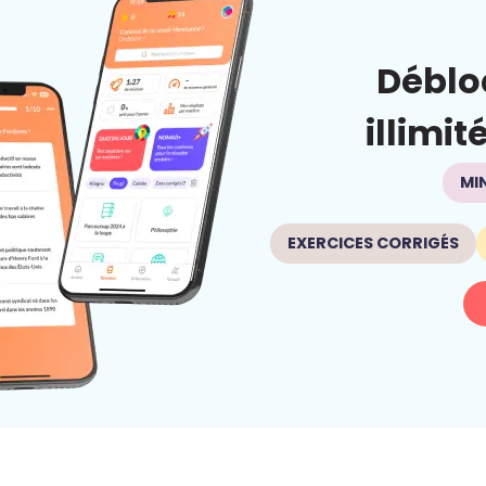
Déblo
illimit
MI
EXERCICES CORRIGÉS