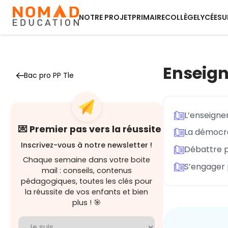
NOTRE PROJET
PRIMAIRE
COLLÈGE
LYCÉE
SU
Enseign
Bac pro PP Tle
L’enseigne
💌 Premier pas vers la réussite
La démocr
Inscrivez-vous à notre newsletter !
Débattre po
Chaque semaine dans votre boite
S’engager 
mail : conseils, contenus
pédagogiques, toutes les clés pour
la réussite de vos enfants et bien
plus ! 🎯