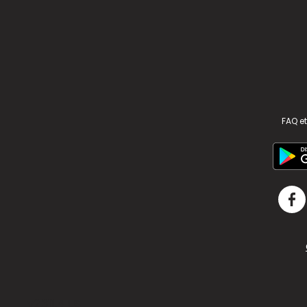
FAQ et
v2.311.4 US