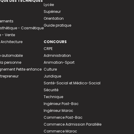
EQUE DES TECHNIQUES
Lycée
Supérieur
Orientation
tements
Guide pratique
 Esthétique - Cosmétique
- Vente
 Architecture
CONCOURS
CRPE
 automobile
Administration
 la personne
Animation-Sport
ement Petite enfance
Culture
ntrepreneur
Juridique
Santé-Social et Médico-Social
Sécurité
Technique
Ingénieur Post-Bac
Ingénieur Maroc
Commerce Post-Bac
Commerce Admission Parallèle
Commerce Maroc