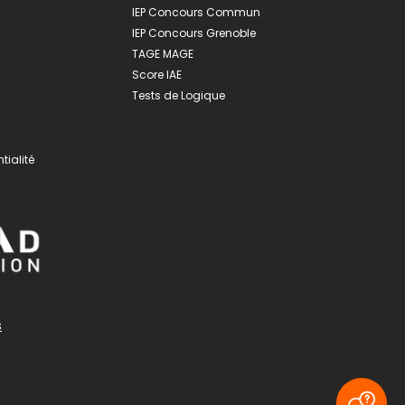
IEP Concours Commun
IEP Concours Grenoble
TAGE MAGE
Score IAE
Tests de Logique
tialité
s