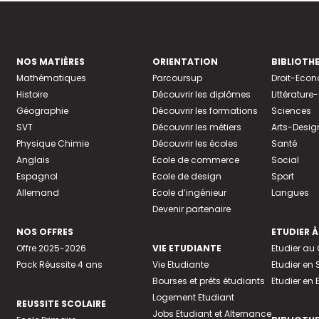
NOS MATIÈRES
ORIENTATION
BIBLIOTH
Mathématiques
Parcoursup
Droit-Eco
Histoire
Découvrir les diplômes
Littératur
Géographie
Découvrir les formations
Sciences
SVT
Découvrir les métiers
Arts-Desig
Physique Chimie
Découvrir les écoles
Santé
Anglais
Ecole de commerce
Social
Espagnol
Ecole de design
Sport
Allemand
Ecole d’ingénieur
Langues
Devenir partenaire
NOS OFFRES
ETUDIER À
Offre 2025-2026
VIE ETUDIANTE
Etudier a
Pack Réussite 4 ans
Vie Etudiante
Etudier en 
Bourses et prêts étudiants
Etudier en
Logement Etudiant
REUSSITE SCOLAIRE
Jobs Etudiant et Alternance