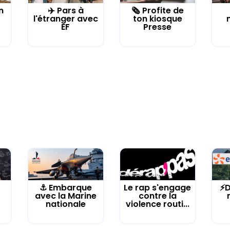
n
✈️ Pars à
🗞️ Profite de
l'étranger avec
ton kiosque
EF
Presse
⚓️ Embarque
Le rap s'engage
⚡D
avec la Marine
contre la
nationale
violence routi...