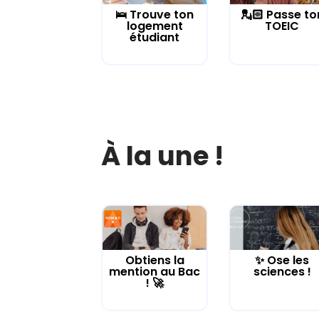
🛌 Trouve ton
💂🏻 Passe to
logement
TOEIC
étudiant
À la une !
Obtiens la
✨ Ose les
mention au Bac
sciences !
! 🚀