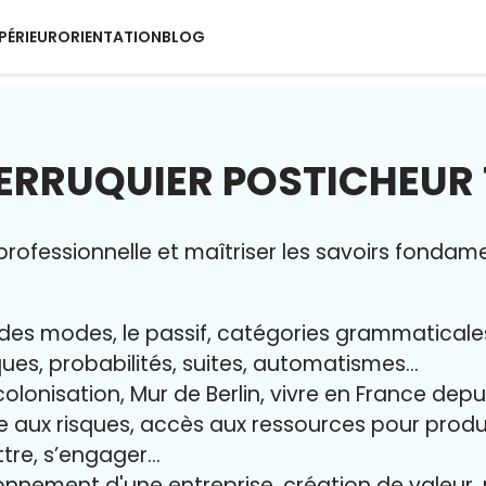
PÉRIEUR
ORIENTATION
BLOG
ERRUQUIER POSTICHEUR
rofessionnelle et maîtriser l
es savoirs fondam
ur des modes, le passif, catégories grammatical
iques, probabilités, suites, automatismes…
colonisation, Mur de Berlin, vivre en France dep
ce aux risques, accès aux ressources pour pro
ttre, s’engager…
onnement d'une entreprise, création de valeur, 