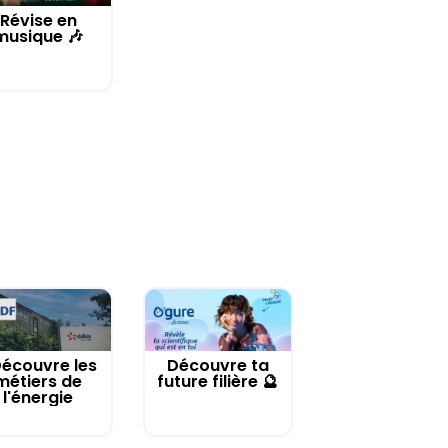
Révise en
musique 🎶
écouvre les
Découvre ta
métiers de
future filière 🔮
l'énergie