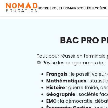
NOTRE PROJET
PRIMAIRE
COLLÈGE
LYCÉE
SU
BAC PRO P
Tout pour réussir en terminale p
💯 Révise les programmes de :
Français
: le passif, vale
Mathématiques
: statist
Histoire
: guerre froide, dé
Géographie
: sociétés fa
EMC
: la démocratie, déba
Économie-Gestion
: envir