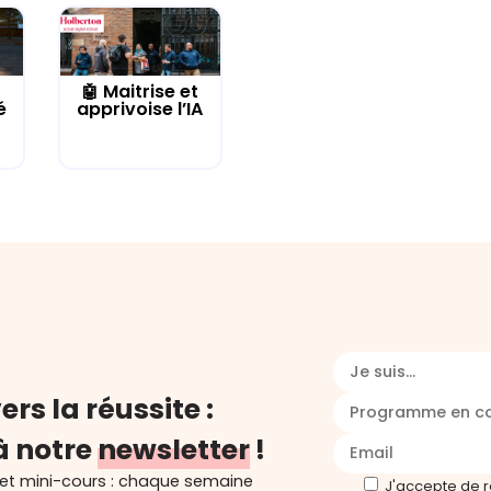
🤖 Maitrise et
é
apprivoise l’IA
Je suis...
ers la réussite :
Programme en c
à notre
newsletter
!
 et mini-cours : chaque semaine
J'accepte de 