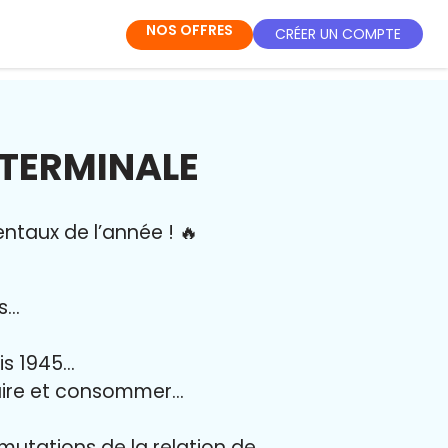
NOS OFFRES
CRÉER UN COMPTE
 TERMINALE
entaux de l’année
!
🔥
es…
uis 1945…
duire et consommer…
mutations de la relation de