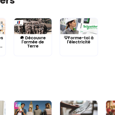
iers
es
🪖 Découvre
💡Forme-toi à
l'armée de
l'électricité
..
Terre