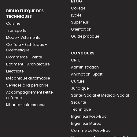
BLOG
Collège
BIBLIOTHEQUE DES
Lycée
TECHNIQUES
Supérieur
Cuisine
Orientation
Transports
Guide pratique
Mode - Vêtements
Coiffure - Esthétique -
Cosmétique
CONCOURS
Commerce - Vente
CRPE
Bâtiment - Architecture
Administration
Électricité
Animation-Sport
Mécanique automobile
Culture
Services à la personne
Juridique
Accompagnement Petite
Santé-Social et Médico-Social
enfance
Sécurité
Kit auto-entrepreneur
Technique
Ingénieur Post-Bac
Ingénieur Maroc
Commerce Post-Bac