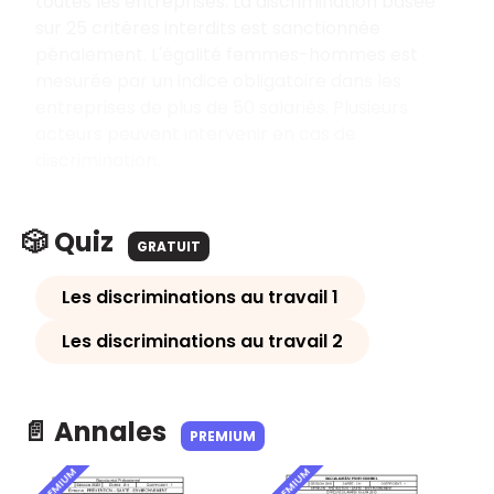
toutes les entreprises. La discrimination basée
sur 25 critères interdits est sanctionnée
pénalement. L'égalité femmes-hommes est
mesurée par un indice obligatoire dans les
entreprises de plus de 50 salariés. Plusieurs
acteurs peuvent intervenir en cas de
discrimination.
🎲 Quiz
GRATUIT
Les discriminations au travail 1
Les discriminations au travail 2
📄 Annales
PREMIUM
PREMIUM
PREMIUM