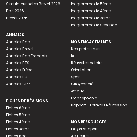
Simulateur notes Brevet 2026
Programme de 5ème
Bac 2026
Programme de 4ème
Brevet 2026
Programme de 3ème
Programme de Seconde
ANNALES
Annales Bac
NOS ENGAGEMENTS
Annales Brevet
Nos professeurs
Annales Bac Français
IA
Annales BTS
Réussite scolaire
Annales Prépa
Orientation
Annales BUT
Sport
Annales CRPE
Citoyenneté
Afrique
Francophonie
FICHES DE RÉVISIONS
Rapport - Entreprise à mission
Fiches 6ème
Fiches 5ème
Fiches 4ème
NOS RESSOURCES
Fiches 3ème
FAQ et support
Fiches Bac
Actualités