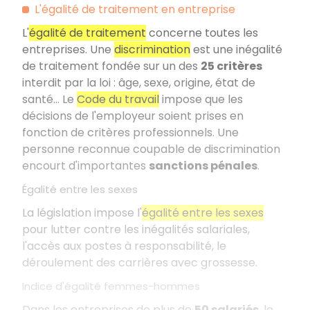
L'égalité de traitement en entreprise
L'
égalité de traitement
concerne toutes les
entreprises. Une
discrimination
est une inégalité
de traitement fondée sur un des
25 critères
interdit par la loi : âge, sexe, origine, état de
santé… Le
Code du travail
impose que les
décisions de l'employeur soient prises en
fonction de critères professionnels. Une
personne reconnue coupable de discrimination
encourt d'importantes
sanctions pénales
.
Égalité entre les sexes
La législation impose l'
égalité entre les sexes
pour lutter contre les inégalités salariales,
l'accès aux postes à responsabilité, le
déroulement des carrières avec grossesse.
Indice d'égalité femmes-hommes
Dans les entreprises de plus de
50 salariés
, le