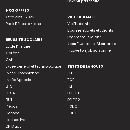
Devenir partenaire
NOS OFFRES
Offre 2025-2026
VIE ETUDIANTE
Pack Réussite 4 ans
Vie Etudiante
Bourses et prêts étudiants
Logement Etudiant
REUSSITE SCOLAIRE
Jobs Etudiant et Alternance
Ecole Primaire
Trouve ton job saisonnier
Collège
CAP
Lycée général et technologique
TESTS DE LANGUES
Lycée Professionnel
TFI
Lycée Agricole
TCF
BTS
TEF
BTSA
DELF B1
BUT
DELF B2
Prépas
TOEIC
Licence
TOEFL
Licence Pro
DN Made